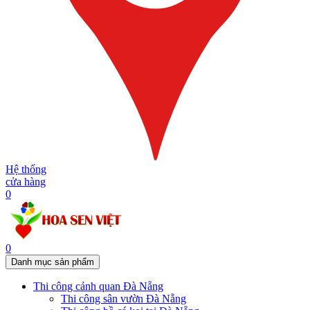
Hệ thống
cửa hàng
0
0
Danh mục sản phẩm
Thi công cảnh quan Đà Nẵng
Thi công sân vườn Đà Nẵng