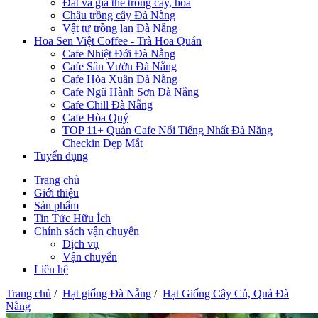
Đất và giá thể trồng cây, hoa
Chậu trồng cây Đà Nẵng
Vật tư trồng lan Đà Nẵng
Hoa Sen Việt Coffee - Trà Hoa Quán
Cafe Nhiệt Đới Đà Nẵng
Cafe Sân Vườn Đà Nẵng
Cafe Hòa Xuân Đà Nẵng
Cafe Ngũ Hành Sơn Đà Nẵng
Cafe Chill Đà Nẵng
Cafe Hòa Quý
TOP 11+ Quán Cafe Nổi Tiếng Nhất Đà Năng
Checkin Đẹp Mắt
Tuyển dụng
Trang chủ
Giới thiệu
Sản phẩm
Tin Tức Hữu Ích
Chính sách vận chuyển
Dịch vụ
Vận chuyển
Liên hệ
Trang chủ
/
Hạt giống Đà Nẵng
/
Hạt Giống Cây Củ, Quả Đà
Nẵng