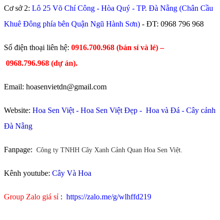
Cơ sở 2:
Lô 25 Võ Chí Công - Hòa Quý - TP. Đà Nẵng (Chân Cầu
Khuê Đông phía bên Quận Ngũ Hành Sơn)
- ĐT:
0968 796 968
​Số điện thoại liên hệ:
0916.700.968 (bán sỉ và lẻ) –
0968.796.968
(
dự án).
Email: hoasenvietdn@gmail.com
Website:
Hoa Sen Việt
-
Hoa Sen Việt Đẹp
-
Hoa và Đá
-
Cây cảnh
Đà Nẵng
Fanpage:
Công ty TNHH Cây Xanh Cảnh Quan Hoa Sen Việt.
Kênh youtube:
Cây Và Hoa
Group Zalo giá sỉ
:
https://zalo.me/g/wlhffd219