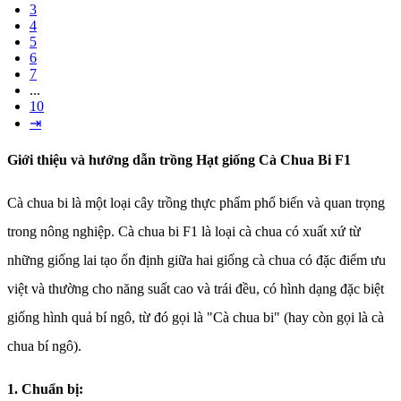
3
4
5
6
7
...
10
⇥
Giới thiệu và hướng dẫn trồng Hạt giống Cà Chua Bi F1
Cà chua bi là một loại cây trồng thực phẩm phổ biến và quan trọng
trong nông nghiệp. Cà chua bi F1 là loại cà chua có xuất xứ từ
những giống lai tạo ổn định giữa hai giống cà chua có đặc điểm ưu
việt và thường cho năng suất cao và trái đều, có hình dạng đặc biệt
giống hình quả bí ngô, từ đó gọi là "Cà chua bi" (hay còn gọi là cà
chua bí ngô).
1. Chuẩn bị: