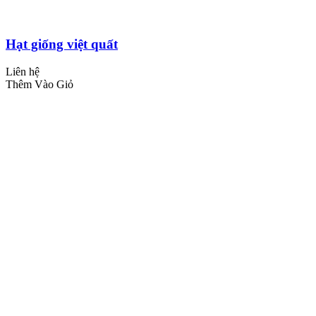
Hạt giống việt quất
Liên hệ
Thêm Vào Giỏ