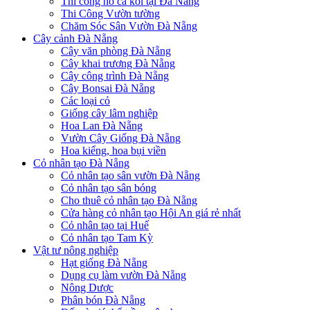
Thi công hồ cá koi tại Đà Nẵng
Thi Công Vườn tường
Chăm Sóc Sân Vườn Đà Nẵng
Cây cảnh Đà Nẵng
Cây văn phòng Đà Nẵng
Cây khai trương Đà Nẵng
Cây công trình Đà Nẵng
Cây Bonsai Đà Nẵng
Các loại cỏ
Giống cây lâm nghiệp
Hoa Lan Đà Nẵng
Vườn Cây Giống Đà Nẵng
Hoa kiểng, hoa bụi viền
Cỏ nhân tạo Đà Nẵng
Cỏ nhân tạo sân vườn Đà Nẵng
Cỏ nhân tạo sân bóng
Cho thuê cỏ nhân tạo Đà Nẵng
Cửa hàng cỏ nhân tạo Hội An giá rẻ nhất
Cỏ nhân tạo tại Huế
Cỏ nhân tạo Tam Kỳ
Vật tư nông nghiệp
Hạt giống Đà Nẵng
Dụng cụ làm vườn Đà Nẵng
Nông Dược
Phân bón Đà Nẵng