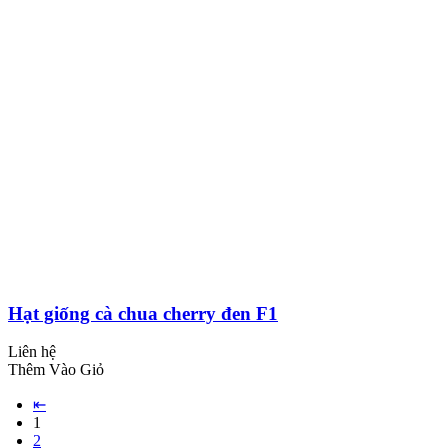
Hạt giống cà chua cherry đen F1
Liên hệ
Thêm Vào Giỏ
⇤
1
2