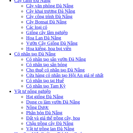
Cây cảnh Đà Nẵng
Cây văn phòng Đà Nẵng
Cây khai trương Đà Nẵng
Cây công trình Đà Nẵng
Cây Bonsai Đà Nẵng
Các loại cỏ
Giống cây lâm nghiệp
Hoa Lan Đà Nẵng
Vườn Cây Giống Đà Nẵng
Hoa kiểng, hoa bụi viền
Cỏ nhân tạo Đà Nẵng
Cỏ nhân tạo sân vườn Đà Nẵng
Cỏ nhân tạo sân bóng
Cho thuê cỏ nhân tạo Đà Nẵng
Cửa hàng cỏ nhân tạo Hội An giá rẻ nhất
Cỏ nhân tạo tại Huế
Cỏ nhân tạo Tam Kỳ
Vật tư nông nghiệp
Hạt giống Đà Nẵng
Dụng cụ làm vườn Đà Nẵng
Nông Dược
Phân bón Đà Nẵng
Đất và giá thể trồng cây, hoa
Chậu trồng cây Đà Nẵng
Vật tư trồng lan Đà Nẵng