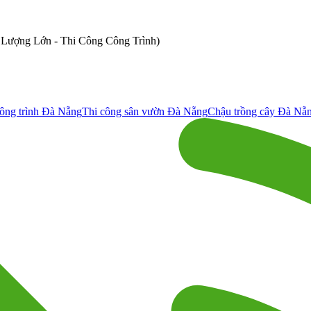
ố Lượng Lớn - Thi Công Công Trình)
ông trình Đà Nẵng
Thi công sân vườn Đà Nẵng
Chậu trồng cây Đà Nẵ