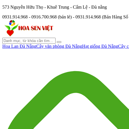
573 Nguyễn Hữu Thọ - Khuê Trung - Cẩm Lệ - Đà nẵng
0931.914.968 - 0916.700.968 (bán lẻ) - 0931.914.968 (Bán Hàng S
Hoa Lan Đà Nẵng
Cây văn phòng Đà Nẵng
Hạt giống Đà Nẵng
Cây c