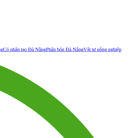
ng
Cỏ nhân tạo Đà Nẵng
Phân bón Đà Nẵng
Vật tư nông nghiệp