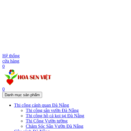
Hệ thống
cửa hàng
0
0
Danh mục sản phẩm
Thi công cảnh quan Đà Nẵng
Thi công sân vườn Đà Nẵng
Thi công hồ cá koi tại Đà Nẵng
Thi Công Vườn tường
Chăm Sóc Sân Vườn Đà Nẵng