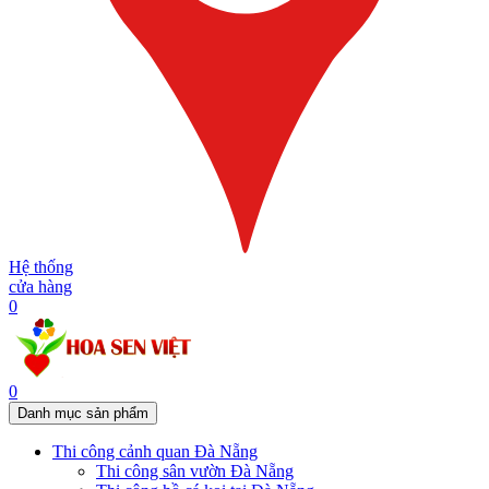
Hệ thống
cửa hàng
0
0
Danh mục sản phẩm
Thi công cảnh quan Đà Nẵng
Thi công sân vườn Đà Nẵng