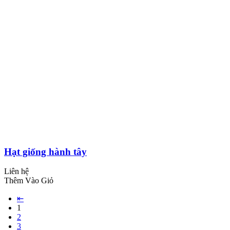
Hạt giống hành tây
Liên hệ
Thêm Vào Giỏ
⇤
1
2
3