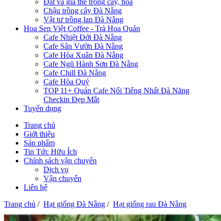
Đất và giá thể trồng cây, hoa
Chậu trồng cây Đà Nẵng
Vật tư trồng lan Đà Nẵng
Hoa Sen Việt Coffee - Trà Hoa Quán
Cafe Nhiệt Đới Đà Nẵng
Cafe Sân Vườn Đà Nẵng
Cafe Hòa Xuân Đà Nẵng
Cafe Ngũ Hành Sơn Đà Nẵng
Cafe Chill Đà Nẵng
Cafe Hòa Quý
TOP 11+ Quán Cafe Nổi Tiếng Nhất Đà Năng
Checkin Đẹp Mắt
Tuyển dụng
Trang chủ
Giới thiệu
Sản phẩm
Tin Tức Hữu Ích
Chính sách vận chuyển
Dịch vụ
Vận chuyển
Liên hệ
Trang chủ
/
Hạt giống Đà Nẵng
/
Hạt giống rau Đà Nẵng