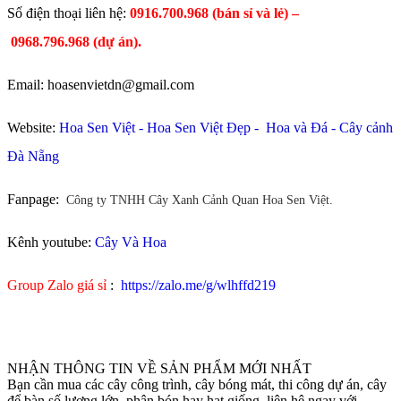
​Số điện thoại liên hệ:
0916.700.968 (bán sỉ và lẻ) –
0968.796.968
(
dự án).
Email: hoasenvietdn@gmail.com
Website:
Hoa Sen Việt
-
Hoa Sen Việt Đẹp
-
Hoa và Đá
-
Cây cảnh
Đà Nẵng
Fanpage:
Công ty TNHH Cây Xanh Cảnh Quan Hoa Sen Việt.
Kênh youtube:
Cây Và Hoa
Group Zalo giá sỉ
:
https://zalo.me/g/wlhffd219
NHẬN THÔNG TIN VỀ SẢN PHẨM MỚI NHẤT
Bạn cần mua các cây công trình, cây bóng mát, thi công dự án, cây
để bàn số lượng lớn, phân bón hay hạt giống. liên hệ ngay với