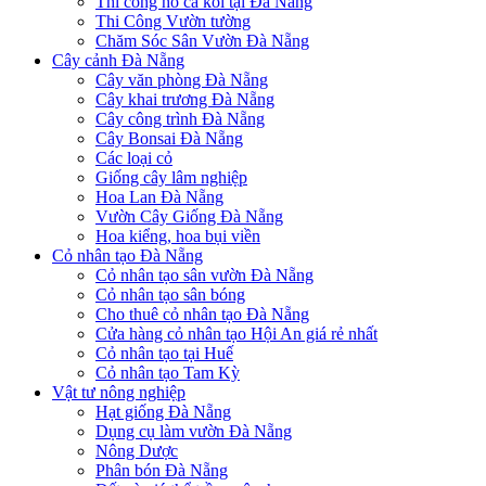
Thi công hồ cá koi tại Đà Nẵng
Thi Công Vườn tường
Chăm Sóc Sân Vườn Đà Nẵng
Cây cảnh Đà Nẵng
Cây văn phòng Đà Nẵng
Cây khai trương Đà Nẵng
Cây công trình Đà Nẵng
Cây Bonsai Đà Nẵng
Các loại cỏ
Giống cây lâm nghiệp
Hoa Lan Đà Nẵng
Vườn Cây Giống Đà Nẵng
Hoa kiểng, hoa bụi viền
Cỏ nhân tạo Đà Nẵng
Cỏ nhân tạo sân vườn Đà Nẵng
Cỏ nhân tạo sân bóng
Cho thuê cỏ nhân tạo Đà Nẵng
Cửa hàng cỏ nhân tạo Hội An giá rẻ nhất
Cỏ nhân tạo tại Huế
Cỏ nhân tạo Tam Kỳ
Vật tư nông nghiệp
Hạt giống Đà Nẵng
Dụng cụ làm vườn Đà Nẵng
Nông Dược
Phân bón Đà Nẵng