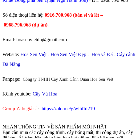
Khuê Đông phía bên Quận Ngũ Hành Sơn)
- ĐT:
0968 796 968
​Số điện thoại liên hệ:
0916.700.968 (bán sỉ và lẻ) –
0968.796.968
(
dự án).
Email: hoasenvietdn@gmail.com
Website:
Hoa Sen Việt
-
Hoa Sen Việt Đẹp
-
Hoa và Đá
-
Cây cảnh
Đà Nẵng
Fanpage:
Công ty TNHH Cây Xanh Cảnh Quan Hoa Sen Việt.
Kênh youtube:
Cây Và Hoa
Group Zalo giá sỉ
:
https://zalo.me/g/wlhffd219
NHẬN THÔNG TIN VỀ SẢN PHẨM MỚI NHẤT
Bạn cần mua các cây công trình, cây bóng mát, thi công dự án, cây
để bàn số lượng lớn, phân bón hay hạt giống. liên hệ ngay với