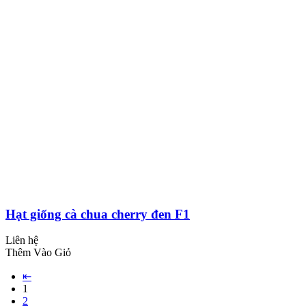
Hạt giống cà chua cherry đen F1
Liên hệ
Thêm Vào Giỏ
⇤
1
2