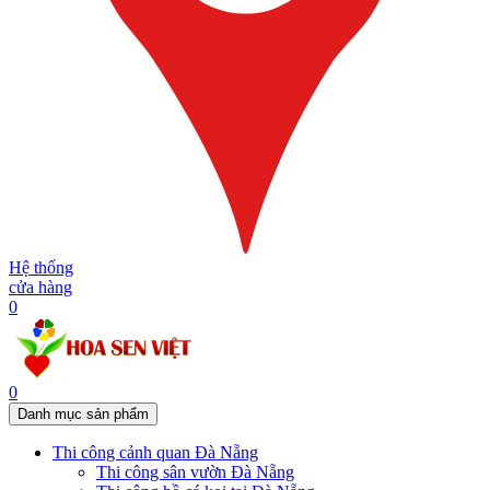
Hệ thống
cửa hàng
0
0
Danh mục sản phẩm
Thi công cảnh quan Đà Nẵng
Thi công sân vườn Đà Nẵng