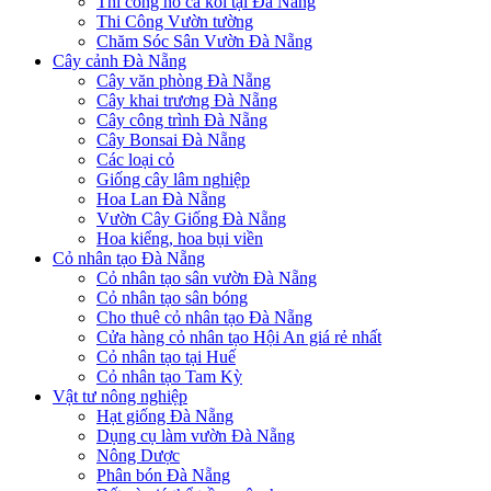
Thi công hồ cá koi tại Đà Nẵng
Thi Công Vườn tường
Chăm Sóc Sân Vườn Đà Nẵng
Cây cảnh Đà Nẵng
Cây văn phòng Đà Nẵng
Cây khai trương Đà Nẵng
Cây công trình Đà Nẵng
Cây Bonsai Đà Nẵng
Các loại cỏ
Giống cây lâm nghiệp
Hoa Lan Đà Nẵng
Vườn Cây Giống Đà Nẵng
Hoa kiểng, hoa bụi viền
Cỏ nhân tạo Đà Nẵng
Cỏ nhân tạo sân vườn Đà Nẵng
Cỏ nhân tạo sân bóng
Cho thuê cỏ nhân tạo Đà Nẵng
Cửa hàng cỏ nhân tạo Hội An giá rẻ nhất
Cỏ nhân tạo tại Huế
Cỏ nhân tạo Tam Kỳ
Vật tư nông nghiệp
Hạt giống Đà Nẵng
Dụng cụ làm vườn Đà Nẵng
Nông Dược
Phân bón Đà Nẵng