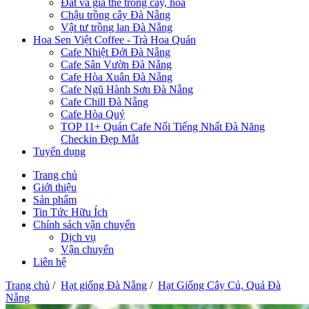
Đất và giá thể trồng cây, hoa
Chậu trồng cây Đà Nẵng
Vật tư trồng lan Đà Nẵng
Hoa Sen Việt Coffee - Trà Hoa Quán
Cafe Nhiệt Đới Đà Nẵng
Cafe Sân Vườn Đà Nẵng
Cafe Hòa Xuân Đà Nẵng
Cafe Ngũ Hành Sơn Đà Nẵng
Cafe Chill Đà Nẵng
Cafe Hòa Quý
TOP 11+ Quán Cafe Nổi Tiếng Nhất Đà Năng
Checkin Đẹp Mắt
Tuyển dụng
Trang chủ
Giới thiệu
Sản phẩm
Tin Tức Hữu Ích
Chính sách vận chuyển
Dịch vụ
Vận chuyển
Liên hệ
Trang chủ
/
Hạt giống Đà Nẵng
/
Hạt Giống Cây Củ, Quả Đà
Nẵng