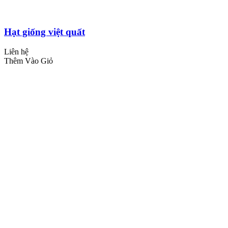
Hạt giống việt quất
Liên hệ
Thêm Vào Giỏ