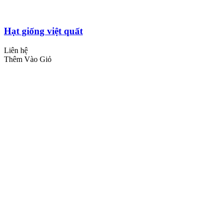
Hạt giống việt quất
Liên hệ
Thêm Vào Giỏ