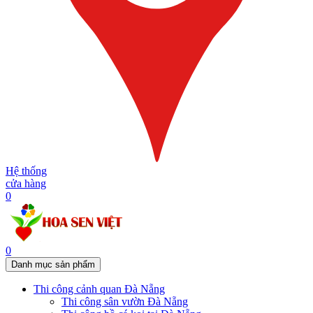
Hệ thống
cửa hàng
0
0
Danh mục sản phẩm
Thi công cảnh quan Đà Nẵng
Thi công sân vườn Đà Nẵng