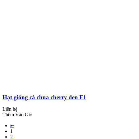
Hạt giống cà chua cherry đen F1
Liên hệ
Thêm Vào Giỏ
⇤
1
2