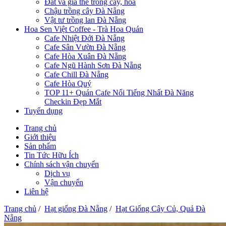
Đất và giá thể trồng cây, hoa
Chậu trồng cây Đà Nẵng
Vật tư trồng lan Đà Nẵng
Hoa Sen Việt Coffee - Trà Hoa Quán
Cafe Nhiệt Đới Đà Nẵng
Cafe Sân Vườn Đà Nẵng
Cafe Hòa Xuân Đà Nẵng
Cafe Ngũ Hành Sơn Đà Nẵng
Cafe Chill Đà Nẵng
Cafe Hòa Quý
TOP 11+ Quán Cafe Nổi Tiếng Nhất Đà Năng
Checkin Đẹp Mắt
Tuyển dụng
Trang chủ
Giới thiệu
Sản phẩm
Tin Tức Hữu Ích
Chính sách vận chuyển
Dịch vụ
Vận chuyển
Liên hệ
Trang chủ
/
Hạt giống Đà Nẵng
/
Hạt Giống Cây Củ, Quả Đà
Nẵng