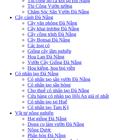
Thi công hồ cá koi tại Đà Nẵng
Thi Công Vườn tường
Chăm Sóc Sân Vườn Đà Nẵng
Cây cảnh Đà Nẵng
Cây văn phòng Đà Nẵng
Cây khai trương Đà Nẵng
Cây công trình Đà Nẵng
Cây Bonsai Đà Nẵng
Các loại cỏ
Giống cây lâm nghiệp
Hoa Lan Đà Nẵng
Vườn Cây Giống Đà Nẵng
Hoa kiểng, hoa bụi viền
Cỏ nhân tạo Đà Nẵng
Cỏ nhân tạo sân vườn Đà Nẵng
Cỏ nhân tạo sân bóng
Cho thuê cỏ nhân tạo Đà Nẵng
Cửa hàng cỏ nhân tạo Hội An giá rẻ nhất
Cỏ nhân tạo tại Huế
Cỏ nhân tạo Tam Kỳ
Vật tư nông nghiệp
Hạt giống Đà Nẵng
Dụng cụ làm vườn Đà Nẵng
Nông Dược
Phân bón Đà Nẵng