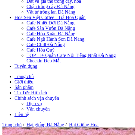
Đất và giá thể trồng cây, hoa
Chậu trồng cây Đà Nẵng
Vật tư trồng lan Đà Nẵng
Hoa Sen Việt Coffee - Trà Hoa Quán
Cafe Nhiệt Đới Đà Nẵng
Cafe Sân Vườn Đà Nẵng
Cafe Hòa Xuân Đà Nẵng
Cafe Ngũ Hành Sơn Đà Nẵng
Cafe Chill Đà Nẵng
Cafe Hòa Quý
TOP 11+ Quán Cafe Nổi Tiếng Nhất Đà Năng
Checkin Đẹp Mắt
Tuyển dụng
Trang chủ
Giới thiệu
Sản phẩm
Tin Tức Hữu Ích
Chính sách vận chuyển
Dịch vụ
Vận chuyển
Liên hệ
Trang chủ
/
Hạt giống Đà Nẵng
/
Hạt Giống Hoa