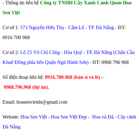
- Thông tin liên hệ
Công ty TNHH Cây Xanh Cảnh Quan Hoa
Sen Việt
Cơ sở 1:
573 Nguyễn Hữu Thọ - Cẩm Lệ - TP. Đà Nẵng
- ĐT:
0916 700 968
Cơ sở 2:
Lô 25 Võ Chí Công - Hòa Quý - TP. Đà Nẵng (Chân Cầu
Khuê Đông phía bên Quận Ngũ Hành Sơn)
- ĐT:
0968 796 968
​Số điện thoại liên hệ:
0916.700.968 (bán sỉ và lẻ) –
0968.796.968
(
dự án).
Email: hoasenvietdn@gmail.com
Website:
Hoa Sen Việt
-
Hoa Sen Việt Đẹp
-
Hoa và Đá
-
Cây cảnh
Đà Nẵng