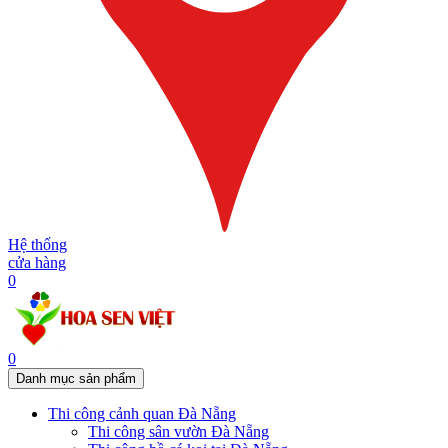
Hệ thống
cửa hàng
0
0
Danh mục sản phẩm
Thi công cảnh quan Đà Nẵng
Thi công sân vườn Đà Nẵng