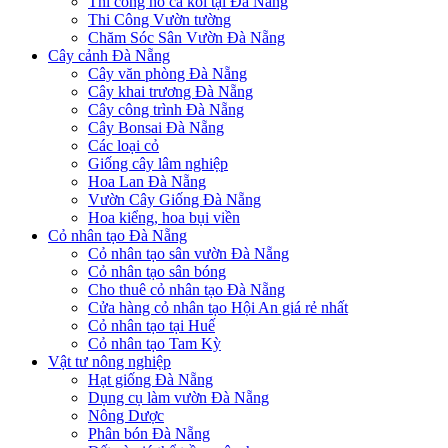
Thi công hồ cá koi tại Đà Nẵng
Thi Công Vườn tường
Chăm Sóc Sân Vườn Đà Nẵng
Cây cảnh Đà Nẵng
Cây văn phòng Đà Nẵng
Cây khai trương Đà Nẵng
Cây công trình Đà Nẵng
Cây Bonsai Đà Nẵng
Các loại cỏ
Giống cây lâm nghiệp
Hoa Lan Đà Nẵng
Vườn Cây Giống Đà Nẵng
Hoa kiểng, hoa bụi viền
Cỏ nhân tạo Đà Nẵng
Cỏ nhân tạo sân vườn Đà Nẵng
Cỏ nhân tạo sân bóng
Cho thuê cỏ nhân tạo Đà Nẵng
Cửa hàng cỏ nhân tạo Hội An giá rẻ nhất
Cỏ nhân tạo tại Huế
Cỏ nhân tạo Tam Kỳ
Vật tư nông nghiệp
Hạt giống Đà Nẵng
Dụng cụ làm vườn Đà Nẵng
Nông Dược
Phân bón Đà Nẵng