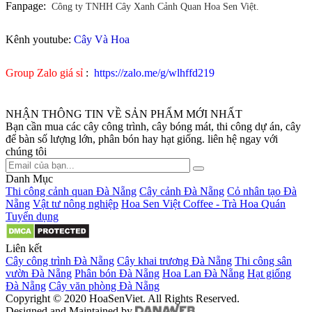
Fanpage:
Công ty TNHH Cây Xanh Cảnh Quan Hoa Sen Việt.
Kênh youtube:
Cây Và Hoa
Group Zalo giá sỉ
:
https://zalo.me/g/wlhffd219
NHẬN THÔNG TIN VỀ SẢN PHẨM MỚI NHẤT
Bạn cần mua các cây công trình, cây bóng mát, thi công dự án, cây
để bàn số lượng lớn, phân bón hay hạt giống. liên hệ ngay với
chúng tôi
Danh Mục
Thi công cảnh quan Đà Nẵng
Cây cảnh Đà Nẵng
Cỏ nhân tạo Đà
Nẵng
Vật tư nông nghiệp
Hoa Sen Việt Coffee - Trà Hoa Quán
Tuyển dụng
Liên kết
Cây công trình Đà Nẵng
Cây khai trương Đà Nẵng
Thi công sân
vườn Đà Nẵng
Phân bón Đà Nẵng
Hoa Lan Đà Nẵng
Hạt giống
Đà Nẵng
Cây văn phòng Đà Nẵng
Copyright © 2020 HoaSenViet. All Rights Reserved.
Designed and Maintained by