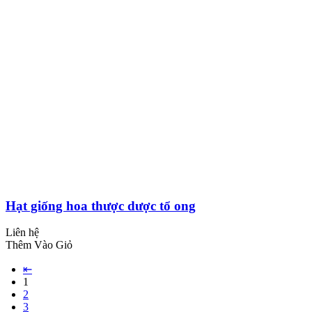
Hạt giống hoa thược dược tổ ong
Liên hệ
Thêm Vào Giỏ
⇤
1
2
3