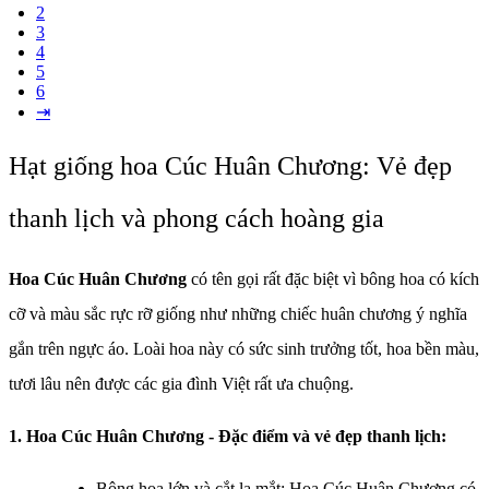
2
3
4
5
6
⇥
Hạt giống hoa Cúc Huân Chương: Vẻ đẹp
thanh lịch và phong cách hoàng gia
Hoa Cúc Huân Chương
có tên gọi rất đặc biệt vì bông hoa có kích
cỡ và màu sắc rực rỡ giống như những chiếc huân chương ý nghĩa
gắn trên ngực áo. Loài hoa này có sức sinh trưởng tốt, hoa bền màu,
tươi lâu nên được các gia đình Việt rất ưa chuộng.
1. Hoa Cúc Huân Chương - Đặc điểm và vẻ đẹp thanh lịch:
Bông hoa lớn và cắt lạ mắt: Hoa Cúc Huân Chương có