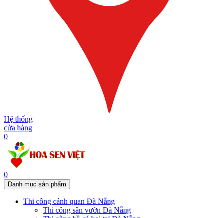
Hệ thống
cửa hàng
0
0
Danh mục sản phẩm
Thi công cảnh quan Đà Nẵng
Thi công sân vườn Đà Nẵng