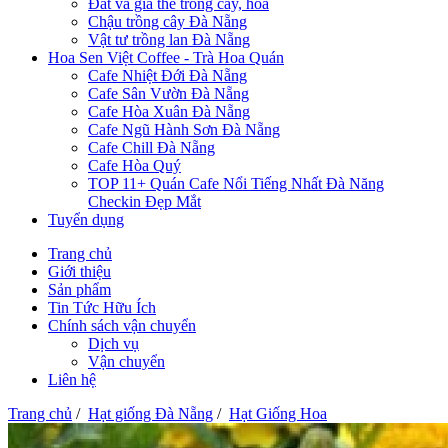
Đất và giá thể trồng cây, hoa
Chậu trồng cây Đà Nẵng
Vật tư trồng lan Đà Nẵng
Hoa Sen Việt Coffee - Trà Hoa Quán
Cafe Nhiệt Đới Đà Nẵng
Cafe Sân Vườn Đà Nẵng
Cafe Hòa Xuân Đà Nẵng
Cafe Ngũ Hành Sơn Đà Nẵng
Cafe Chill Đà Nẵng
Cafe Hòa Quý
TOP 11+ Quán Cafe Nổi Tiếng Nhất Đà Năng
Checkin Đẹp Mắt
Tuyển dụng
Trang chủ
Giới thiệu
Sản phẩm
Tin Tức Hữu Ích
Chính sách vận chuyển
Dịch vụ
Vận chuyển
Liên hệ
Trang chủ
/
Hạt giống Đà Nẵng
/
Hạt Giống Hoa