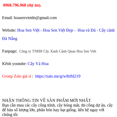
0968.796.968
(
dự án).
Email: hoasenvietdn@gmail.com
Website:
Hoa Sen Việt
-
Hoa Sen Việt Đẹp
-
Hoa và Đá
-
Cây cảnh
Đà Nẵng
Fanpage:
Công ty TNHH Cây Xanh Cảnh Quan Hoa Sen Việt.
Kênh youtube:
Cây Và Hoa
Group Zalo giá sỉ
:
https://zalo.me/g/wlhffd219
NHẬN THÔNG TIN VỀ SẢN PHẨM MỚI NHẤT
Bạn cần mua các cây công trình, cây bóng mát, thi công dự án, cây
để bàn số lượng lớn, phân bón hay hạt giống. liên hệ ngay với
chúng tôi