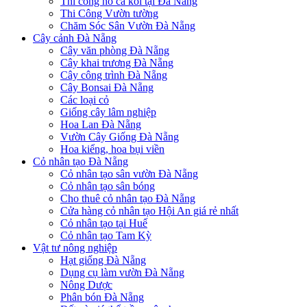
Thi công hồ cá koi tại Đà Nẵng
Thi Công Vườn tường
Chăm Sóc Sân Vườn Đà Nẵng
Cây cảnh Đà Nẵng
Cây văn phòng Đà Nẵng
Cây khai trương Đà Nẵng
Cây công trình Đà Nẵng
Cây Bonsai Đà Nẵng
Các loại cỏ
Giống cây lâm nghiệp
Hoa Lan Đà Nẵng
Vườn Cây Giống Đà Nẵng
Hoa kiểng, hoa bụi viền
Cỏ nhân tạo Đà Nẵng
Cỏ nhân tạo sân vườn Đà Nẵng
Cỏ nhân tạo sân bóng
Cho thuê cỏ nhân tạo Đà Nẵng
Cửa hàng cỏ nhân tạo Hội An giá rẻ nhất
Cỏ nhân tạo tại Huế
Cỏ nhân tạo Tam Kỳ
Vật tư nông nghiệp
Hạt giống Đà Nẵng
Dụng cụ làm vườn Đà Nẵng
Nông Dược
Phân bón Đà Nẵng