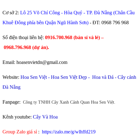
Cơ sở 2:
Lô 25 Võ Chí Công - Hòa Quý - TP. Đà Nẵng (Chân Cầu
Khuê Đông phía bên Quận Ngũ Hành Sơn)
- ĐT:
0968 796 968
​Số điện thoại liên hệ:
0916.700.968 (bán sỉ và lẻ) –
0968.796.968
(
dự án).
Email: hoasenvietdn@gmail.com
Website:
Hoa Sen Việt
-
Hoa Sen Việt Đẹp
-
Hoa và Đá
-
Cây cảnh
Đà Nẵng
Fanpage:
Công ty TNHH Cây Xanh Cảnh Quan Hoa Sen Việt.
Kênh youtube:
Cây Và Hoa
Group Zalo giá sỉ
:
https://zalo.me/g/wlhffd219