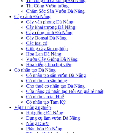
Thi công hồ cá koi tại Đà Nẵng
Thi Công Vườn tường
Chăm Sóc Sân Vườn Đà Nẵng
Cây cảnh Đà Nẵng
Cây văn phòng Đà Nẵng
Cây khai trương Đà Nẵng
Cây công trình Đà Nẵng
Cây Bonsai Đà Nẵng
Các loại cỏ
Giống cây lâm nghiệp
Hoa Lan Đà Nẵng
Vườn Cây Giống Đà Nẵng
Hoa kiểng, hoa bụi viền
Cỏ nhân tạo Đà Nẵng
Cỏ nhân tạo sân vườn Đà Nẵng
Cỏ nhân tạo sân bóng
Cho thuê cỏ nhân tạo Đà Nẵng
Cửa hàng cỏ nhân tạo Hội An giá rẻ nhất
Cỏ nhân tạo tại Huế
Cỏ nhân tạo Tam Kỳ
Vật tư nông nghiệp
Hạt giống Đà Nẵng
Dụng cụ làm vườn Đà Nẵng
Nông Dược
Phân bón Đà Nẵng