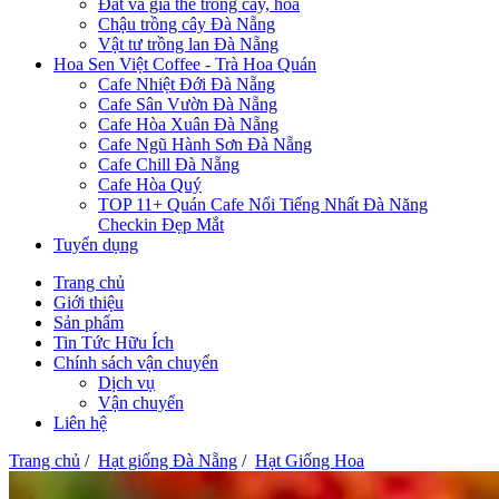
Đất và giá thể trồng cây, hoa
Chậu trồng cây Đà Nẵng
Vật tư trồng lan Đà Nẵng
Hoa Sen Việt Coffee - Trà Hoa Quán
Cafe Nhiệt Đới Đà Nẵng
Cafe Sân Vườn Đà Nẵng
Cafe Hòa Xuân Đà Nẵng
Cafe Ngũ Hành Sơn Đà Nẵng
Cafe Chill Đà Nẵng
Cafe Hòa Quý
TOP 11+ Quán Cafe Nổi Tiếng Nhất Đà Năng
Checkin Đẹp Mắt
Tuyển dụng
Trang chủ
Giới thiệu
Sản phẩm
Tin Tức Hữu Ích
Chính sách vận chuyển
Dịch vụ
Vận chuyển
Liên hệ
Trang chủ
/
Hạt giống Đà Nẵng
/
Hạt Giống Hoa