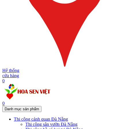
Hệ thống
cửa hàng
0
0
Danh mục sản phẩm
Thi công cảnh quan Đà Nẵng
Thi công sân vườn Đà Nẵng