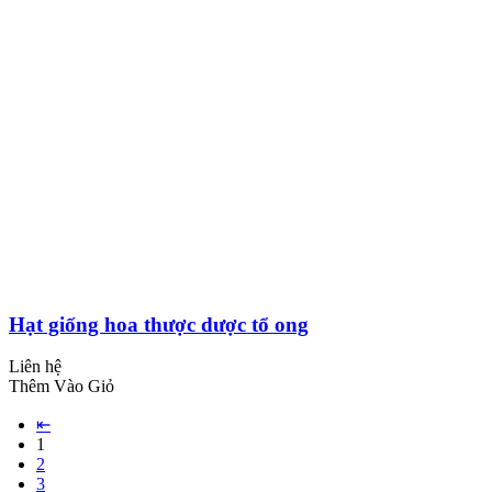
Hạt giống hoa thược dược tổ ong
Liên hệ
Thêm Vào Giỏ
⇤
1
2
3