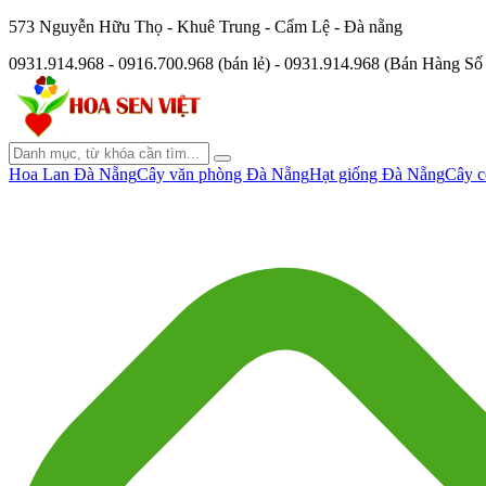
573 Nguyễn Hữu Thọ - Khuê Trung - Cẩm Lệ - Đà nẵng
0931.914.968 - 0916.700.968 (bán lẻ) - 0931.914.968 (Bán Hàng S
Hoa Lan Đà Nẵng
Cây văn phòng Đà Nẵng
Hạt giống Đà Nẵng
Cây c