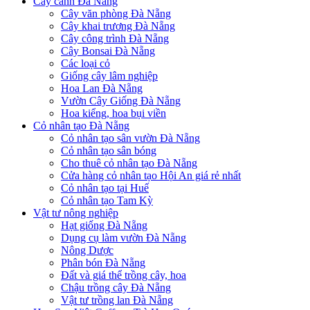
Cây cảnh Đà Nẵng
Cây văn phòng Đà Nẵng
Cây khai trương Đà Nẵng
Cây công trình Đà Nẵng
Cây Bonsai Đà Nẵng
Các loại cỏ
Giống cây lâm nghiệp
Hoa Lan Đà Nẵng
Vườn Cây Giống Đà Nẵng
Hoa kiểng, hoa bụi viền
Cỏ nhân tạo Đà Nẵng
Cỏ nhân tạo sân vườn Đà Nẵng
Cỏ nhân tạo sân bóng
Cho thuê cỏ nhân tạo Đà Nẵng
Cửa hàng cỏ nhân tạo Hội An giá rẻ nhất
Cỏ nhân tạo tại Huế
Cỏ nhân tạo Tam Kỳ
Vật tư nông nghiệp
Hạt giống Đà Nẵng
Dụng cụ làm vườn Đà Nẵng
Nông Dược
Phân bón Đà Nẵng
Đất và giá thể trồng cây, hoa
Chậu trồng cây Đà Nẵng
Vật tư trồng lan Đà Nẵng