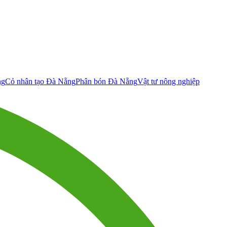
ng
Cỏ nhân tạo Đà Nẵng
Phân bón Đà Nẵng
Vật tư nông nghiệp