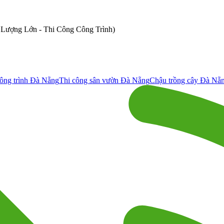
ố Lượng Lớn - Thi Công Công Trình)
ông trình Đà Nẵng
Thi công sân vườn Đà Nẵng
Chậu trồng cây Đà Nẵ