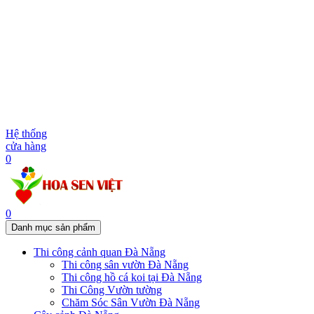
Hệ thống
cửa hàng
0
0
Danh mục sản phẩm
Thi công cảnh quan Đà Nẵng
Thi công sân vườn Đà Nẵng
Thi công hồ cá koi tại Đà Nẵng
Thi Công Vườn tường
Chăm Sóc Sân Vườn Đà Nẵng