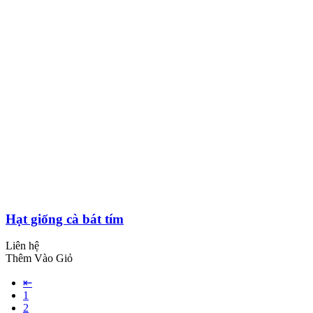
Hạt giống cà bát tím
Liên hệ
Thêm Vào Giỏ
⇤
1
2