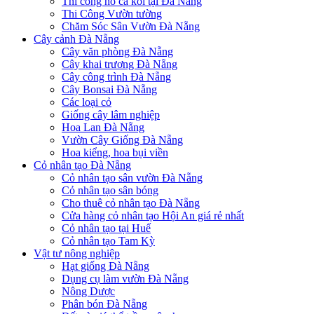
Thi công hồ cá koi tại Đà Nẵng
Thi Công Vườn tường
Chăm Sóc Sân Vườn Đà Nẵng
Cây cảnh Đà Nẵng
Cây văn phòng Đà Nẵng
Cây khai trương Đà Nẵng
Cây công trình Đà Nẵng
Cây Bonsai Đà Nẵng
Các loại cỏ
Giống cây lâm nghiệp
Hoa Lan Đà Nẵng
Vườn Cây Giống Đà Nẵng
Hoa kiểng, hoa bụi viền
Cỏ nhân tạo Đà Nẵng
Cỏ nhân tạo sân vườn Đà Nẵng
Cỏ nhân tạo sân bóng
Cho thuê cỏ nhân tạo Đà Nẵng
Cửa hàng cỏ nhân tạo Hội An giá rẻ nhất
Cỏ nhân tạo tại Huế
Cỏ nhân tạo Tam Kỳ
Vật tư nông nghiệp
Hạt giống Đà Nẵng
Dụng cụ làm vườn Đà Nẵng
Nông Dược
Phân bón Đà Nẵng