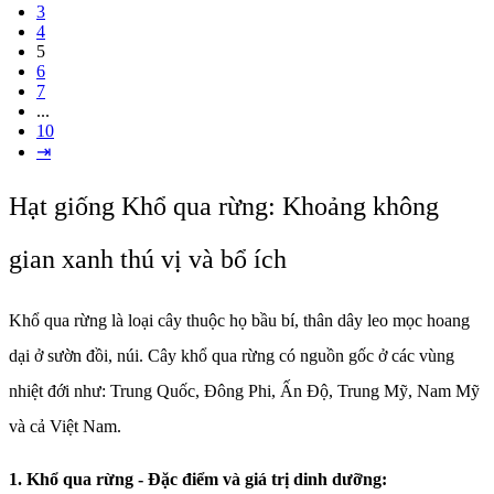
3
4
5
6
7
...
10
⇥
Hạt giống Khổ qua rừng: Khoảng không
gian xanh thú vị và bổ ích
Khổ qua rừng là loại cây thuộc họ bầu bí, thân dây leo mọc hoang
dại ở sườn đồi, núi. Cây khổ qua rừng có nguồn gốc ở các vùng
nhiệt đới như: Trung Quốc, Đông Phi, Ấn Độ, Trung Mỹ, Nam Mỹ
và cả Việt Nam.
1. Khổ qua rừng - Đặc điểm và giá trị dinh dưỡng: