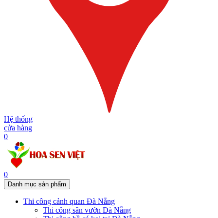
Hệ thống
cửa hàng
0
0
Danh mục sản phẩm
Thi công cảnh quan Đà Nẵng
Thi công sân vườn Đà Nẵng