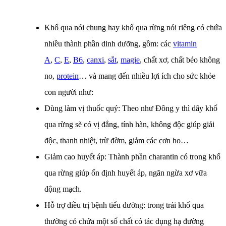
Khổ qua nói chung hay khổ qua rừng nói riêng có chứa
nhiều thành phần dinh dưỡng, gồm: các
vitamin
A
,
C
,
E
,
B6
,
canxi
,
sắt
,
magie
, chất xơ, chất béo không
no,
protein
… và mang đến nhiều lợi ích cho sức khỏe
con người như:
Dùng làm vị thuốc quý: Theo như Đông y thì dây khổ
qua rừng sẽ có vị đắng, tính hàn, không độc giúp giải
độc, thanh nhiệt, trừ đờm, giảm các cơn ho…
Giảm cao huyết áp: Thành phần charantin có trong khổ
qua rừng giúp ổn định huyết áp, ngăn ngừa xơ vữa
động mạch.
Hỗ trợ điều trị bệnh tiểu đường: trong trái khổ qua
thường có chứa một số chất có tác dụng hạ đường