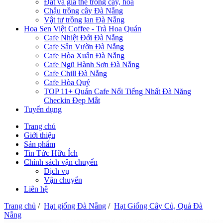
Đất và giá thể trồng cây, hoa
Chậu trồng cây Đà Nẵng
Vật tư trồng lan Đà Nẵng
Hoa Sen Việt Coffee - Trà Hoa Quán
Cafe Nhiệt Đới Đà Nẵng
Cafe Sân Vườn Đà Nẵng
Cafe Hòa Xuân Đà Nẵng
Cafe Ngũ Hành Sơn Đà Nẵng
Cafe Chill Đà Nẵng
Cafe Hòa Quý
TOP 11+ Quán Cafe Nổi Tiếng Nhất Đà Năng
Checkin Đẹp Mắt
Tuyển dụng
Trang chủ
Giới thiệu
Sản phẩm
Tin Tức Hữu Ích
Chính sách vận chuyển
Dịch vụ
Vận chuyển
Liên hệ
Trang chủ
/
Hạt giống Đà Nẵng
/
Hạt Giống Cây Củ, Quả Đà
Nẵng