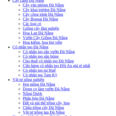
Cây cảnh Đà Nẵng
Cây văn phòng Đà Nẵng
Cây khai trương Đà Nẵng
Cây công trình Đà Nẵng
Cây Bonsai Đà Nẵng
Các loại cỏ
Giống cây lâm nghiệp
Hoa Lan Đà Nẵng
Vườn Cây Giống Đà Nẵng
Hoa kiểng, hoa bụi viền
Cỏ nhân tạo Đà Nẵng
Cỏ nhân tạo sân vườn Đà Nẵng
Cỏ nhân tạo sân bóng
Cho thuê cỏ nhân tạo Đà Nẵng
Cửa hàng cỏ nhân tạo Hội An giá rẻ nhất
Cỏ nhân tạo tại Huế
Cỏ nhân tạo Tam Kỳ
Vật tư nông nghiệp
Hạt giống Đà Nẵng
Dụng cụ làm vườn Đà Nẵng
Nông Dược
Phân bón Đà Nẵng
Đất và giá thể trồng cây, hoa
Chậu trồng cây Đà Nẵng
Vật tư trồng lan Đà Nẵng