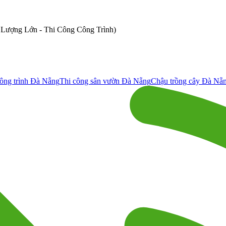
ố Lượng Lớn - Thi Công Công Trình)
ông trình Đà Nẵng
Thi công sân vườn Đà Nẵng
Chậu trồng cây Đà Nẵ