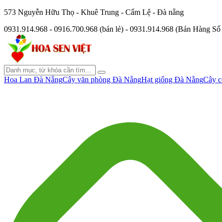
573 Nguyễn Hữu Thọ - Khuê Trung - Cẩm Lệ - Đà nẵng
0931.914.968 - 0916.700.968 (bán lẻ) - 0931.914.968 (Bán Hàng S
Hoa Lan Đà Nẵng
Cây văn phòng Đà Nẵng
Hạt giống Đà Nẵng
Cây c