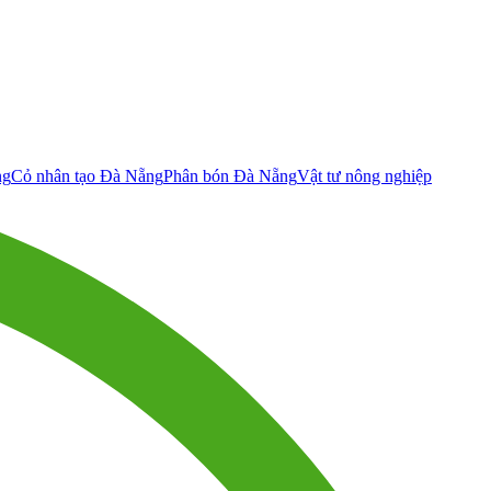
ng
Cỏ nhân tạo Đà Nẵng
Phân bón Đà Nẵng
Vật tư nông nghiệp