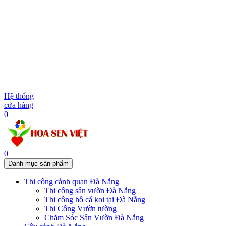
Hệ thống
cửa hàng
0
0
Danh mục sản phẩm
Thi công cảnh quan Đà Nẵng
Thi công sân vườn Đà Nẵng
Thi công hồ cá koi tại Đà Nẵng
Thi Công Vườn tường
Chăm Sóc Sân Vườn Đà Nẵng