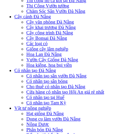
Thi công hồ cá koi tại Đà Nẵng
Thi Công Vườn tường
Chăm Sóc Sân Vườn Đà Nẵng
Cây cảnh Đà Nẵng
Cây văn phòng Đà Nẵng
Cây khai trương Đà Nẵng
Cây công trình Đà Nẵng
Cây Bonsai Đà Nẵng
Các loại cỏ
Giống cây lâm nghiệp
Hoa Lan Đà Nẵng
Vườn Cây Giống Đà Nẵng
Hoa kiểng, hoa bụi viền
Cỏ nhân tạo Đà Nẵng
Cỏ nhân tạo sân vườn Đà Nẵng
Cỏ nhân tạo sân bóng
Cho thuê cỏ nhân tạo Đà Nẵng
Cửa hàng cỏ nhân tạo Hội An giá rẻ nhất
Cỏ nhân tạo tại Huế
Cỏ nhân tạo Tam Kỳ
Vật tư nông nghiệp
Hạt giống Đà Nẵng
Dụng cụ làm vườn Đà Nẵng
Nông Dược
Phân bón Đà Nẵng