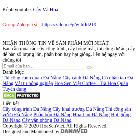
Kênh youtube:
Cây Và Hoa
Group Zalo giá sỉ
:
https://zalo.me/g/wlhffd219
NHẬN THÔNG TIN VỀ SẢN PHẨM MỚI NHẤT
Bạn cần mua các cây công trình, cây bóng mát, thi công dự án, cây
để bàn số lượng lớn, phân bón hay hạt giống. liên hệ ngay với
chúng tôi
Danh Mục
Thi công cảnh quan Đà Nẵng
Cây cảnh Đà Nẵng
Cỏ nhân tạo Đà
Nẵng
Vật tư nông nghiệp
Hoa Sen Việt Coffee - Trà Hoa Quán
Tuyển dụng
Liên kết
Cây công trình Đà Nẵng
Cây khai trương Đà Nẵng
Thi công sân
vườn Đà Nẵng
Phân bón Đà Nẵng
Hoa Lan Đà Nẵng
Hạt giống
Đà Nẵng
Cây văn phòng Đà Nẵng
Copyright © 2020 HoaSenViet. All Rights Reserved.
Designed and Maintained by