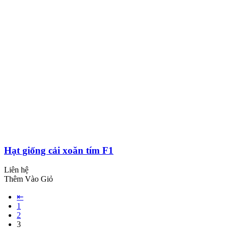
Hạt giống cải xoăn tím F1
Liên hệ
Thêm Vào Giỏ
⇤
1
2
3