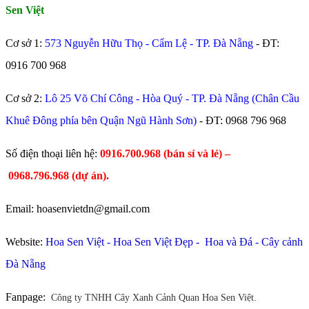
Sen Việt
Cơ sở 1:
573 Nguyễn Hữu Thọ - Cẩm Lệ - TP. Đà Nẵng
- ĐT:
0916 700 968
Cơ sở 2:
Lô 25 Võ Chí Công - Hòa Quý - TP. Đà Nẵng (Chân Cầu
Khuê Đông phía bên Quận Ngũ Hành Sơn)
- ĐT:
0968 796 968
​Số điện thoại liên hệ:
0916.700.968 (bán sỉ và lẻ) –
0968.796.968
(
dự án).
Email: hoasenvietdn@gmail.com
Website:
Hoa Sen Việt
-
Hoa Sen Việt Đẹp
-
Hoa và Đá
-
Cây cảnh
Đà Nẵng
Fanpage:
Công ty TNHH Cây Xanh Cảnh Quan Hoa Sen Việt.