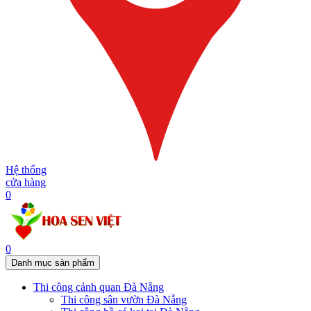
Hệ thống
cửa hàng
0
0
Danh mục sản phẩm
Thi công cảnh quan Đà Nẵng
Thi công sân vườn Đà Nẵng