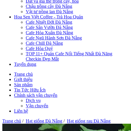
Đất và giá thể trồng cây, hoa
Chậu trồng cây Đà Nẵng
Vật tư trồng lan Đà Nẵng
Hoa Sen Việt Coffee - Trà Hoa Quán
Cafe Nhiệt Đới Đà Nẵng
Cafe Sân Vườn Đà Nẵng
Cafe Hòa Xuân Đà Nẵng
Cafe Ngũ Hành Sơn Đà Nẵng
Cafe Chill Đà Nẵng
Cafe Hòa Quý
TOP 11+ Quán Cafe Nổi Tiếng Nhất Đà Năng
Checkin Đẹp Mắt
Tuyển dụng
Trang chủ
Giới thiệu
Sản phẩm
Tin Tức Hữu Ích
Chính sách vận chuyển
Dịch vụ
Vận chuyển
Liên hệ
Trang chủ
/
Hạt giống Đà Nẵng
/
Hạt giống rau Đà Nẵng