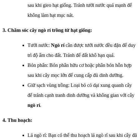
sau khi gieo hạt giống. Tránh tưới nước quá mạnh để
không làm hạt mục nát.
3. Chăm sóc cây ngò rí trồng từ hạt giống:
Tưới nước:
Ngò rí
cần được tưới nước đều đặn để duy
trì độ ẩm cho đất. Tránh để đất khô hạn quá.
Bón phân: Bón phân hữu cơ hoặc phân bón hỗn hợp
sau khi cây mọc lớn để cung cấp đủ dinh dưỡng.
Giữ sạch vùng trồng: Loại bỏ cỏ dại xung quanh cây
để tránh cạnh tranh dinh dưỡng và không gian với cây
ngò rí
.
4. Thu hoạch:
Lá ngò rí: Bạn có thể thu hoạch lá ngò rí sau khi cây đã