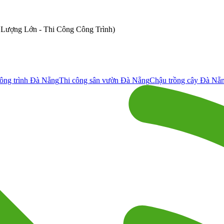
ố Lượng Lớn - Thi Công Công Trình)
ông trình Đà Nẵng
Thi công sân vườn Đà Nẵng
Chậu trồng cây Đà Nẵ