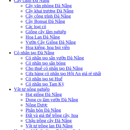
Cây cảnh Đà Nẵng
Cây văn phòng Đà Nẵng
Cây khai trương Đà Nẵng
Cây công trình Đà Nẵng
Cây Bonsai Đà Nẵng
Các loại cỏ
Giống cây lâm nghiệp
Hoa Lan Đà Nẵng
Vườn Cây Giống Đà Nẵng
Hoa kiểng, hoa bụi viền
Cỏ nhân tạo Đà Nẵng
Cỏ nhân tạo sân vườn Đà Nẵng
Cỏ nhân tạo sân bóng
Cho thuê cỏ nhân tạo Đà Nẵng
Cửa hàng cỏ nhân tạo Hội An giá rẻ nhất
Cỏ nhân tạo tại Huế
Cỏ nhân tạo Tam Kỳ
Vật tư nông nghiệp
Hạt giống Đà Nẵng
Dụng cụ làm vườn Đà Nẵng
Nông Dược
Phân bón Đà Nẵng
Đất và giá thể trồng cây, hoa
Chậu trồng cây Đà Nẵng
Vật tư trồng lan Đà Nẵng