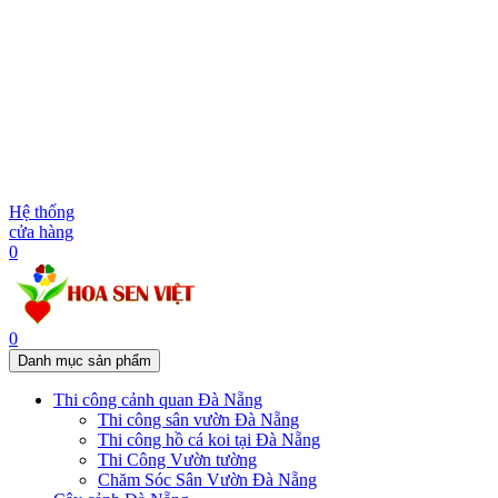
Hệ thống
cửa hàng
0
0
Danh mục sản phẩm
Thi công cảnh quan Đà Nẵng
Thi công sân vườn Đà Nẵng
Thi công hồ cá koi tại Đà Nẵng
Thi Công Vườn tường
Chăm Sóc Sân Vườn Đà Nẵng