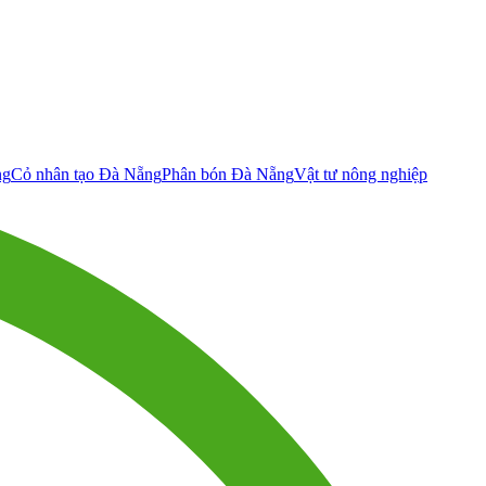
ng
Cỏ nhân tạo Đà Nẵng
Phân bón Đà Nẵng
Vật tư nông nghiệp