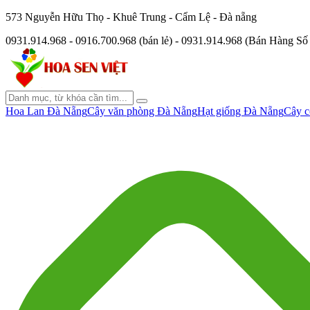
573 Nguyễn Hữu Thọ - Khuê Trung - Cẩm Lệ - Đà nẵng
0931.914.968 - 0916.700.968 (bán lẻ) - 0931.914.968 (Bán Hàng S
Hoa Lan Đà Nẵng
Cây văn phòng Đà Nẵng
Hạt giống Đà Nẵng
Cây c