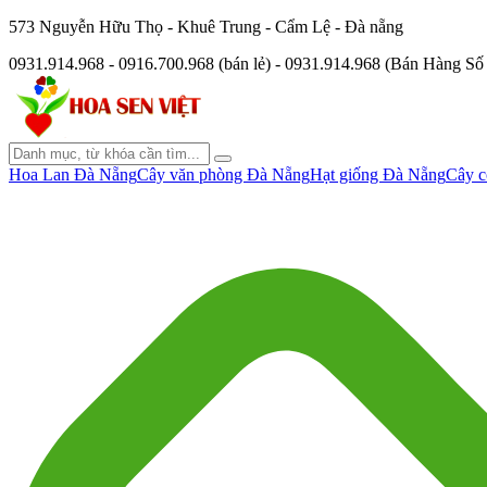
573 Nguyễn Hữu Thọ - Khuê Trung - Cẩm Lệ - Đà nẵng
0931.914.968 - 0916.700.968 (bán lẻ) - 0931.914.968 (Bán Hàng S
Hoa Lan Đà Nẵng
Cây văn phòng Đà Nẵng
Hạt giống Đà Nẵng
Cây c