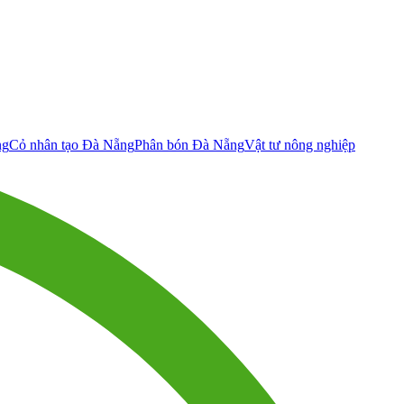
ng
Cỏ nhân tạo Đà Nẵng
Phân bón Đà Nẵng
Vật tư nông nghiệp