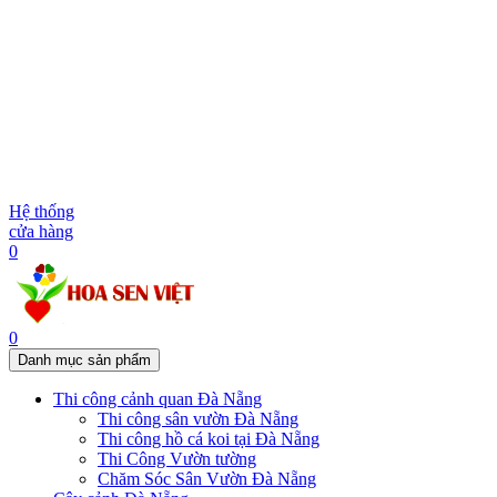
Hệ thống
cửa hàng
0
0
Danh mục sản phẩm
Thi công cảnh quan Đà Nẵng
Thi công sân vườn Đà Nẵng
Thi công hồ cá koi tại Đà Nẵng
Thi Công Vườn tường
Chăm Sóc Sân Vườn Đà Nẵng