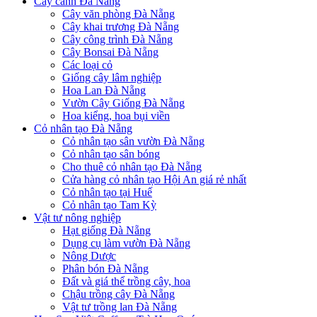
Cây cảnh Đà Nẵng
Cây văn phòng Đà Nẵng
Cây khai trương Đà Nẵng
Cây công trình Đà Nẵng
Cây Bonsai Đà Nẵng
Các loại cỏ
Giống cây lâm nghiệp
Hoa Lan Đà Nẵng
Vườn Cây Giống Đà Nẵng
Hoa kiểng, hoa bụi viền
Cỏ nhân tạo Đà Nẵng
Cỏ nhân tạo sân vườn Đà Nẵng
Cỏ nhân tạo sân bóng
Cho thuê cỏ nhân tạo Đà Nẵng
Cửa hàng cỏ nhân tạo Hội An giá rẻ nhất
Cỏ nhân tạo tại Huế
Cỏ nhân tạo Tam Kỳ
Vật tư nông nghiệp
Hạt giống Đà Nẵng
Dụng cụ làm vườn Đà Nẵng
Nông Dược
Phân bón Đà Nẵng
Đất và giá thể trồng cây, hoa
Chậu trồng cây Đà Nẵng
Vật tư trồng lan Đà Nẵng