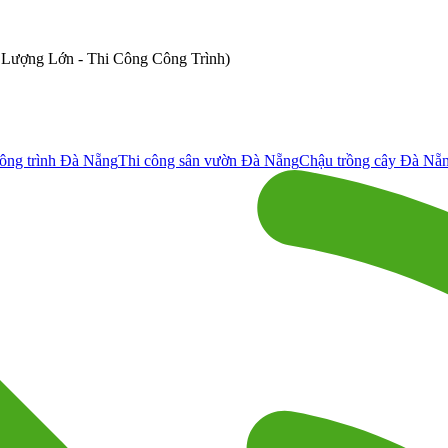
ố Lượng Lớn - Thi Công Công Trình)
ông trình Đà Nẵng
Thi công sân vườn Đà Nẵng
Chậu trồng cây Đà Nẵ