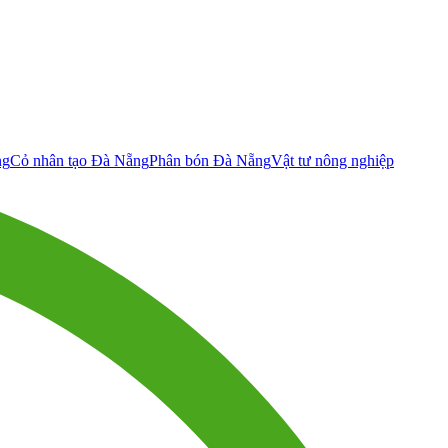
ng
Cỏ nhân tạo Đà Nẵng
Phân bón Đà Nẵng
Vật tư nông nghiệp