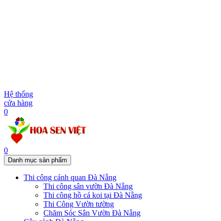
Hệ thống
cửa hàng
0
0
Danh mục sản phẩm
Thi công cảnh quan Đà Nẵng
Thi công sân vườn Đà Nẵng
Thi công hồ cá koi tại Đà Nẵng
Thi Công Vườn tường
Chăm Sóc Sân Vườn Đà Nẵng