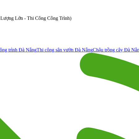
ố Lượng Lớn - Thi Công Công Trình)
ông trình Đà Nẵng
Thi công sân vườn Đà Nẵng
Chậu trồng cây Đà Nẵ