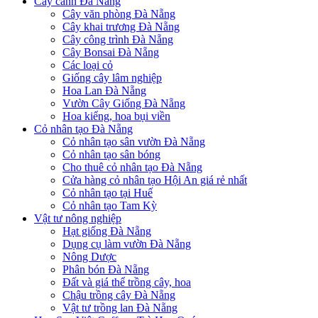
Cây cảnh Đà Nẵng
Cây văn phòng Đà Nẵng
Cây khai trương Đà Nẵng
Cây công trình Đà Nẵng
Cây Bonsai Đà Nẵng
Các loại cỏ
Giống cây lâm nghiệp
Hoa Lan Đà Nẵng
Vườn Cây Giống Đà Nẵng
Hoa kiểng, hoa bụi viền
Cỏ nhân tạo Đà Nẵng
Cỏ nhân tạo sân vườn Đà Nẵng
Cỏ nhân tạo sân bóng
Cho thuê cỏ nhân tạo Đà Nẵng
Cửa hàng cỏ nhân tạo Hội An giá rẻ nhất
Cỏ nhân tạo tại Huế
Cỏ nhân tạo Tam Kỳ
Vật tư nông nghiệp
Hạt giống Đà Nẵng
Dụng cụ làm vườn Đà Nẵng
Nông Dược
Phân bón Đà Nẵng
Đất và giá thể trồng cây, hoa
Chậu trồng cây Đà Nẵng
Vật tư trồng lan Đà Nẵng