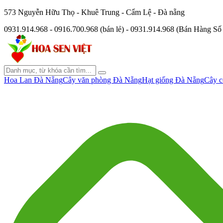
573 Nguyễn Hữu Thọ - Khuê Trung - Cẩm Lệ - Đà nẵng
0931.914.968 - 0916.700.968 (bán lẻ) - 0931.914.968 (Bán Hàng S
Hoa Lan Đà Nẵng
Cây văn phòng Đà Nẵng
Hạt giống Đà Nẵng
Cây c