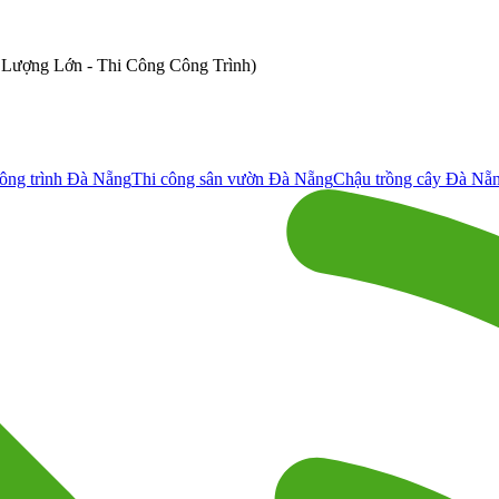
ố Lượng Lớn - Thi Công Công Trình)
ông trình Đà Nẵng
Thi công sân vườn Đà Nẵng
Chậu trồng cây Đà Nẵ