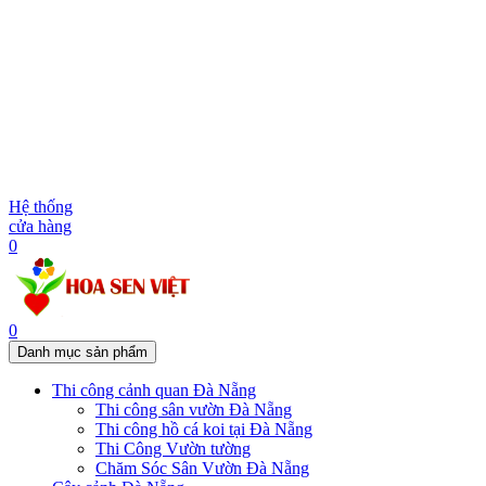
Hệ thống
cửa hàng
0
0
Danh mục sản phẩm
Thi công cảnh quan Đà Nẵng
Thi công sân vườn Đà Nẵng
Thi công hồ cá koi tại Đà Nẵng
Thi Công Vườn tường
Chăm Sóc Sân Vườn Đà Nẵng