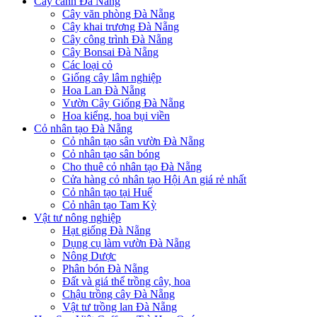
Cây cảnh Đà Nẵng
Cây văn phòng Đà Nẵng
Cây khai trương Đà Nẵng
Cây công trình Đà Nẵng
Cây Bonsai Đà Nẵng
Các loại cỏ
Giống cây lâm nghiệp
Hoa Lan Đà Nẵng
Vườn Cây Giống Đà Nẵng
Hoa kiểng, hoa bụi viền
Cỏ nhân tạo Đà Nẵng
Cỏ nhân tạo sân vườn Đà Nẵng
Cỏ nhân tạo sân bóng
Cho thuê cỏ nhân tạo Đà Nẵng
Cửa hàng cỏ nhân tạo Hội An giá rẻ nhất
Cỏ nhân tạo tại Huế
Cỏ nhân tạo Tam Kỳ
Vật tư nông nghiệp
Hạt giống Đà Nẵng
Dụng cụ làm vườn Đà Nẵng
Nông Dược
Phân bón Đà Nẵng
Đất và giá thể trồng cây, hoa
Chậu trồng cây Đà Nẵng
Vật tư trồng lan Đà Nẵng