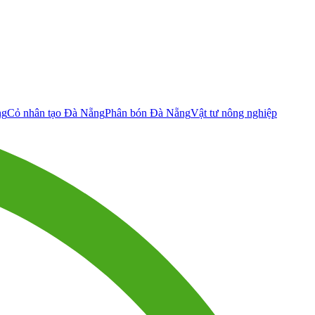
ng
Cỏ nhân tạo Đà Nẵng
Phân bón Đà Nẵng
Vật tư nông nghiệp