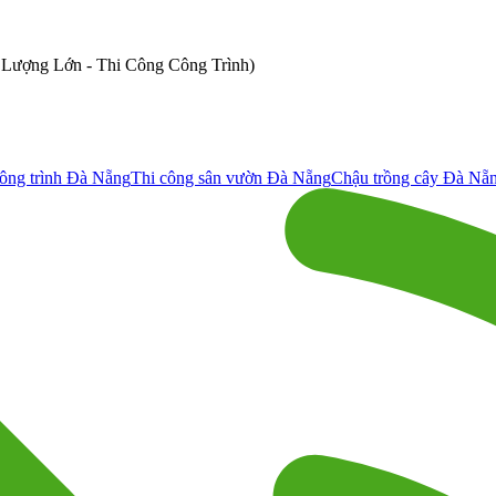
ố Lượng Lớn - Thi Công Công Trình)
ông trình Đà Nẵng
Thi công sân vườn Đà Nẵng
Chậu trồng cây Đà Nẵ