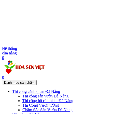
Hệ thống
cửa hàng
0
0
Danh mục sản phẩm
Thi công cảnh quan Đà Nẵng
Thi công sân vườn Đà Nẵng
Thi công hồ cá koi tại Đà Nẵng
Thi Công Vườn tường
Chăm Sóc Sân Vườn Đà Nẵng