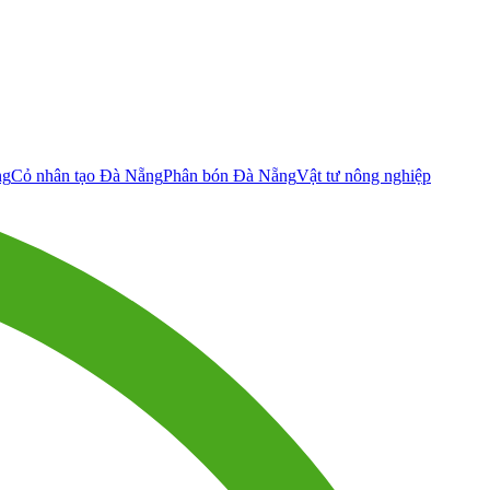
ng
Cỏ nhân tạo Đà Nẵng
Phân bón Đà Nẵng
Vật tư nông nghiệp