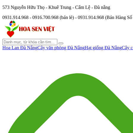
573 Nguyễn Hữu Thọ - Khuê Trung - Cẩm Lệ - Đà nẵng
0931.914.968 - 0916.700.968 (bán lẻ) - 0931.914.968 (Bán Hàng S
Hoa Lan Đà Nẵng
Cây văn phòng Đà Nẵng
Hạt giống Đà Nẵng
Cây c