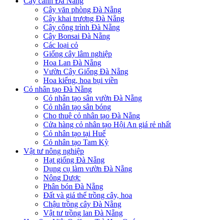
Cây cảnh Đà Nẵng
Cây văn phòng Đà Nẵng
Cây khai trương Đà Nẵng
Cây công trình Đà Nẵng
Cây Bonsai Đà Nẵng
Các loại cỏ
Giống cây lâm nghiệp
Hoa Lan Đà Nẵng
Vườn Cây Giống Đà Nẵng
Hoa kiểng, hoa bụi viền
Cỏ nhân tạo Đà Nẵng
Cỏ nhân tạo sân vườn Đà Nẵng
Cỏ nhân tạo sân bóng
Cho thuê cỏ nhân tạo Đà Nẵng
Cửa hàng cỏ nhân tạo Hội An giá rẻ nhất
Cỏ nhân tạo tại Huế
Cỏ nhân tạo Tam Kỳ
Vật tư nông nghiệp
Hạt giống Đà Nẵng
Dụng cụ làm vườn Đà Nẵng
Nông Dược
Phân bón Đà Nẵng
Đất và giá thể trồng cây, hoa
Chậu trồng cây Đà Nẵng
Vật tư trồng lan Đà Nẵng