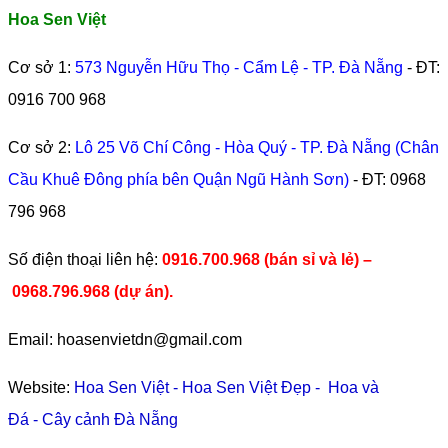
Hoa Sen Việt
Cơ sở 1:
573 Nguyễn Hữu Thọ - Cẩm Lệ - TP. Đà Nẵng
- ĐT:
0916 700 968
Cơ sở 2:
Lô 25 Võ Chí Công - Hòa Quý - TP. Đà Nẵng (Chân
Cầu Khuê Đông phía bên Quận Ngũ Hành Sơn)
- ĐT:
0968
796 968
​Số điện thoại liên hệ:
0916.700.968 (bán sỉ và lẻ) –
0968.796.968
(
dự án).
Email: hoasenvietdn@gmail.com
Website:
Hoa Sen Việt
-
Hoa Sen Việt Đẹp
-
Hoa và
Đá
-
Cây cảnh Đà Nẵng