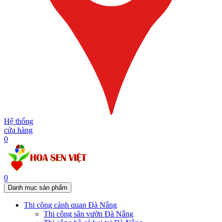
Hệ thống
cửa hàng
0
0
Danh mục sản phẩm
Thi công cảnh quan Đà Nẵng
Thi công sân vườn Đà Nẵng