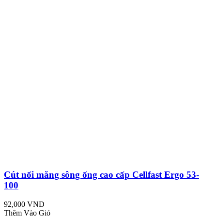
Cút nối măng sông ống cao cấp Cellfast Ergo 53-
100
92,000 VND
Thêm Vào Giỏ