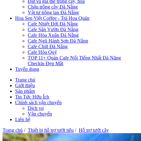
Đất và giá thể trồng cây, hoa
Chậu trồng cây Đà Nẵng
Vật tư trồng lan Đà Nẵng
Hoa Sen Việt Coffee - Trà Hoa Quán
Cafe Nhiệt Đới Đà Nẵng
Cafe Sân Vườn Đà Nẵng
Cafe Hòa Xuân Đà Nẵng
Cafe Ngũ Hành Sơn Đà Nẵng
Cafe Chill Đà Nẵng
Cafe Hòa Quý
TOP 11+ Quán Cafe Nổi Tiếng Nhất Đà Năng
Checkin Đẹp Mắt
Tuyển dụng
Trang chủ
Giới thiệu
Sản phẩm
Tin Tức Hữu Ích
Chính sách vận chuyển
Dịch vụ
Vận chuyển
Liên hệ
Trang chủ
/
Thiết bị hỗ trợ tưới tiêu
/
Hỗ trợ tưới cây