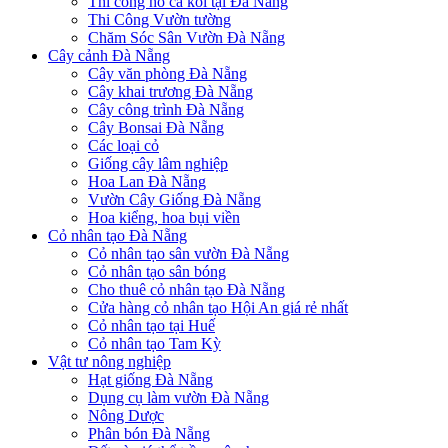
Thi công hồ cá koi tại Đà Nẵng
Thi Công Vườn tường
Chăm Sóc Sân Vườn Đà Nẵng
Cây cảnh Đà Nẵng
Cây văn phòng Đà Nẵng
Cây khai trương Đà Nẵng
Cây công trình Đà Nẵng
Cây Bonsai Đà Nẵng
Các loại cỏ
Giống cây lâm nghiệp
Hoa Lan Đà Nẵng
Vườn Cây Giống Đà Nẵng
Hoa kiểng, hoa bụi viền
Cỏ nhân tạo Đà Nẵng
Cỏ nhân tạo sân vườn Đà Nẵng
Cỏ nhân tạo sân bóng
Cho thuê cỏ nhân tạo Đà Nẵng
Cửa hàng cỏ nhân tạo Hội An giá rẻ nhất
Cỏ nhân tạo tại Huế
Cỏ nhân tạo Tam Kỳ
Vật tư nông nghiệp
Hạt giống Đà Nẵng
Dụng cụ làm vườn Đà Nẵng
Nông Dược
Phân bón Đà Nẵng