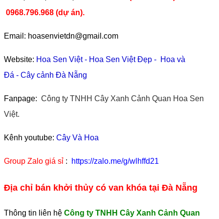
0968.796.968
(
dự án).
Email: hoasenvietdn@gmail.com
Website:
Hoa Sen Việt
-
Hoa Sen Việt Đẹp
-
Hoa và
Đá
-
Cây cảnh Đà Nẵng
Fanpage:
Công ty TNHH Cây Xanh Cảnh Quan Hoa Sen
Việt.
Kênh youtube:
Cây Và Hoa
Group Zalo giá sỉ
:
https://zalo.me/g/wlhffd21
Địa chỉ bán khởi thủy có van khóa tại Đà Nẵng
Thông tin liên hệ
Công ty TNHH Cây Xanh Cảnh Quan