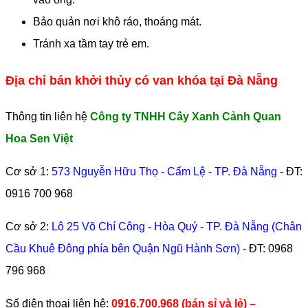
Bảo quản nơi khô ráo, thoáng mát.
Tránh xa tầm tay trẻ em.
Địa chỉ bán khởi thủy có van khóa tại Đà Nẵng
Thông tin liên hệ
Công ty TNHH Cây Xanh Cảnh Quan
Hoa Sen Việt
Cơ sở 1:
573 Nguyễn Hữu Thọ - Cẩm Lệ - TP. Đà Nẵng
- ĐT:
0916 700 968
Cơ sở 2:
Lô 25 Võ Chí Công - Hòa Quý - TP. Đà Nẵng (Chân
Cầu Khuê Đông phía bên Quận Ngũ Hành Sơn)
- ĐT:
0968
796 968
​Số điện thoại liên hệ:
0916.700.968 (bán sỉ và lẻ) –