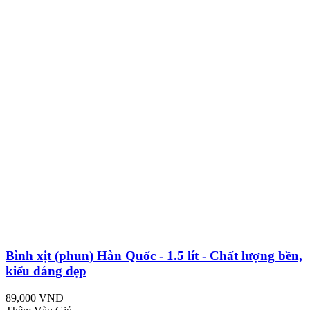
Bình xịt (phun) Hàn Quốc - 1.5 lít - Chất lượng bền,
kiểu dáng đẹp
89,000 VND