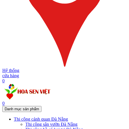
Hệ thống
cửa hàng
0
0
Danh mục sản phẩm
Thi công cảnh quan Đà Nẵng
Thi công sân vườn Đà Nẵng