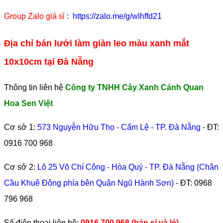
Group Zalo giá sỉ
:
https://zalo.me/g/wlhffd21
Địa chỉ bán lưới làm giàn leo màu xanh mắt
10x10cm tại Đà Nẵng
Thông tin liên hệ
Công ty TNHH Cây Xanh Cảnh Quan
Hoa Sen Việt
Cơ sở 1:
573 Nguyễn Hữu Thọ - Cẩm Lệ - TP. Đà Nẵng
- ĐT:
0916 700 968
Cơ sở 2:
Lô 25 Võ Chí Công - Hòa Quý - TP. Đà Nẵng (Chân
Cầu Khuê Đông phía bên Quận Ngũ Hành Sơn)
- ĐT:
0968
796 968
​Số điện thoại liên hệ:
0916.700.968 (bán sỉ và lẻ) –