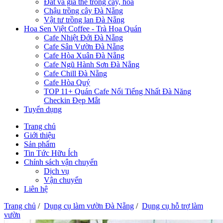
Đất và giá thể trồng cây, hoa
Chậu trồng cây Đà Nẵng
Vật tư trồng lan Đà Nẵng
Hoa Sen Việt Coffee - Trà Hoa Quán
Cafe Nhiệt Đới Đà Nẵng
Cafe Sân Vườn Đà Nẵng
Cafe Hòa Xuân Đà Nẵng
Cafe Ngũ Hành Sơn Đà Nẵng
Cafe Chill Đà Nẵng
Cafe Hòa Quý
TOP 11+ Quán Cafe Nổi Tiếng Nhất Đà Năng
Checkin Đẹp Mắt
Tuyển dụng
Trang chủ
Giới thiệu
Sản phẩm
Tin Tức Hữu Ích
Chính sách vận chuyển
Dịch vụ
Vận chuyển
Liên hệ
Trang chủ
/
Dụng cụ làm vườn Đà Nẵng
/
Dụng cụ hỗ trợ làm
vườn