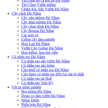
Thi công hồ cá koi tại Đà Nẵng
Thi Công Vườn tường
Chăm Sóc Sân Vườn Đà Nẵng
Cây cảnh Đà Nẵng
Cây văn phòng Đà Nẵng
Cây khai trương Đà Nẵng
Cây công trình Đà Nẵng
Cây Bonsai Đà Nẵng
Các loại cỏ
Giống cây lâm nghiệp
Hoa Lan Đà Nẵng
Vườn Cây Giống Đà Nẵng
Hoa kiểng, hoa bụi viền
Cỏ nhân tạo Đà Nẵng
Cỏ nhân tạo sân vườn Đà Nẵng
Cỏ nhân tạo sân bóng
Cho thuê cỏ nhân tạo Đà Nẵng
Cửa hàng cỏ nhân tạo Hội An giá rẻ nhất
Cỏ nhân tạo tại Huế
Cỏ nhân tạo Tam Kỳ
Vật tư nông nghiệp
Hạt giống Đà Nẵng
Dụng cụ làm vườn Đà Nẵng
Nông Dược
Phân bón Đà Nẵng