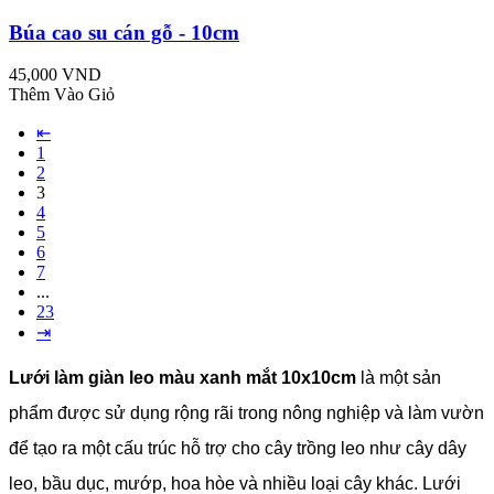
Búa cao su cán gỗ - 10cm
45,000 VND
Thêm Vào Giỏ
⇤
1
2
3
4
5
6
7
...
23
⇥
Lưới làm giàn leo màu xanh mắt 10x10cm
là một sản
phẩm được sử dụng rộng rãi trong nông nghiệp và làm vườn
để tạo ra một cấu trúc hỗ trợ cho cây trồng leo như cây dây
leo, bầu dục, mướp, hoa hòe và nhiều loại cây khác. Lưới