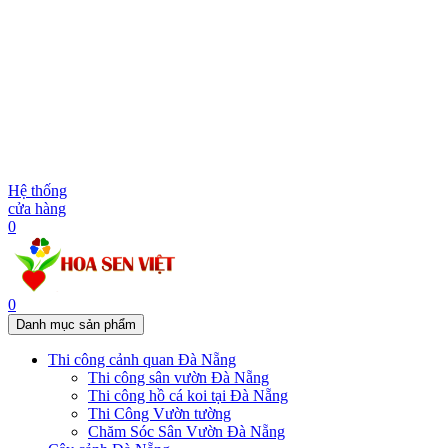
Hệ thống
cửa hàng
0
0
Danh mục sản phẩm
Thi công cảnh quan Đà Nẵng
Thi công sân vườn Đà Nẵng
Thi công hồ cá koi tại Đà Nẵng
Thi Công Vườn tường
Chăm Sóc Sân Vườn Đà Nẵng