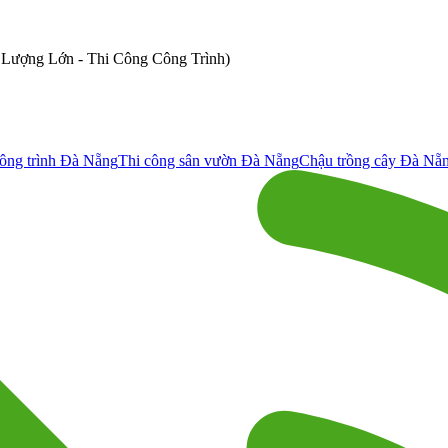
ố Lượng Lớn - Thi Công Công Trình)
ông trình Đà Nẵng
Thi công sân vườn Đà Nẵng
Chậu trồng cây Đà Nẵ