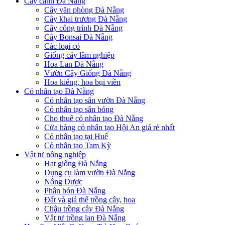
Cây cảnh Đà Nẵng
Cây văn phòng Đà Nẵng
Cây khai trương Đà Nẵng
Cây công trình Đà Nẵng
Cây Bonsai Đà Nẵng
Các loại cỏ
Giống cây lâm nghiệp
Hoa Lan Đà Nẵng
Vườn Cây Giống Đà Nẵng
Hoa kiểng, hoa bụi viền
Cỏ nhân tạo Đà Nẵng
Cỏ nhân tạo sân vườn Đà Nẵng
Cỏ nhân tạo sân bóng
Cho thuê cỏ nhân tạo Đà Nẵng
Cửa hàng cỏ nhân tạo Hội An giá rẻ nhất
Cỏ nhân tạo tại Huế
Cỏ nhân tạo Tam Kỳ
Vật tư nông nghiệp
Hạt giống Đà Nẵng
Dụng cụ làm vườn Đà Nẵng
Nông Dược
Phân bón Đà Nẵng
Đất và giá thể trồng cây, hoa
Chậu trồng cây Đà Nẵng
Vật tư trồng lan Đà Nẵng