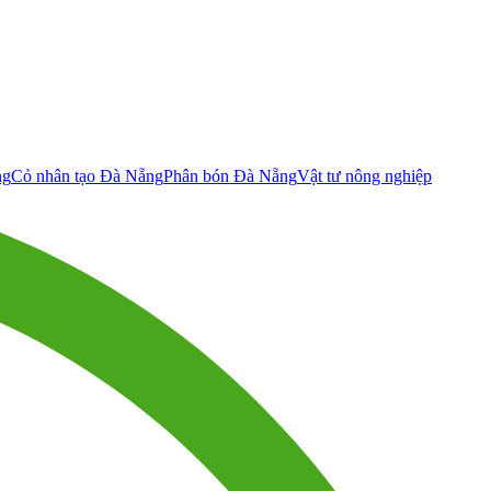
ng
Cỏ nhân tạo Đà Nẵng
Phân bón Đà Nẵng
Vật tư nông nghiệp