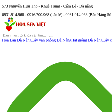
573 Nguyễn Hữu Thọ - Khuê Trung - Cẩm Lệ - Đà nẵng
0931.914.968 - 0916.700.968 (bán lẻ) - 0931.914.968 (Bán Hàng S
Hoa Lan Đà Nẵng
Cây văn phòng Đà Nẵng
Hạt giống Đà Nẵng
Cây c