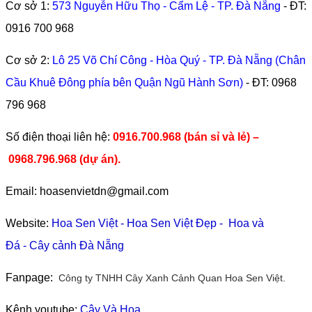
Cơ sở 1:
573 Nguyễn Hữu Thọ - Cẩm Lệ - TP. Đà Nẵng
- ĐT:
0916 700 968
Cơ sở 2:
Lô 25 Võ Chí Công - Hòa Quý - TP. Đà Nẵng (Chân
Cầu Khuê Đông phía bên Quận Ngũ Hành Sơn)
- ĐT:
0968
796 968
​Số điện thoại liên hệ:
0916.700.968 (bán sỉ và lẻ) –
0968.796.968
(
dự án).
Email: hoasenvietdn@gmail.com
Website:
Hoa Sen Việt
-
Hoa Sen Việt Đẹp
-
Hoa và
Đá
-
Cây cảnh Đà Nẵng
Fanpage:
Công ty TNHH Cây Xanh Cảnh Quan Hoa Sen Việt.
Kênh youtube:
Cây Và Hoa