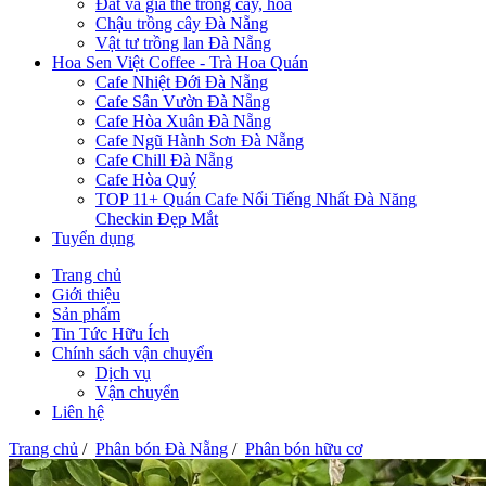
Đất và giá thể trồng cây, hoa
Chậu trồng cây Đà Nẵng
Vật tư trồng lan Đà Nẵng
Hoa Sen Việt Coffee - Trà Hoa Quán
Cafe Nhiệt Đới Đà Nẵng
Cafe Sân Vườn Đà Nẵng
Cafe Hòa Xuân Đà Nẵng
Cafe Ngũ Hành Sơn Đà Nẵng
Cafe Chill Đà Nẵng
Cafe Hòa Quý
TOP 11+ Quán Cafe Nổi Tiếng Nhất Đà Năng
Checkin Đẹp Mắt
Tuyển dụng
Trang chủ
Giới thiệu
Sản phẩm
Tin Tức Hữu Ích
Chính sách vận chuyển
Dịch vụ
Vận chuyển
Liên hệ
Trang chủ
/
Phân bón Đà Nẵng
/
Phân bón hữu cơ