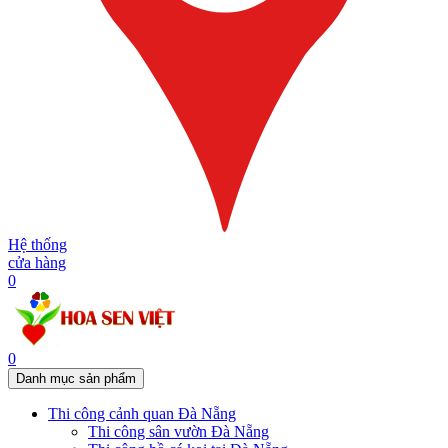
Hệ thống
cửa hàng
0
0
Danh mục sản phẩm
Thi công cảnh quan Đà Nẵng
Thi công sân vườn Đà Nẵng