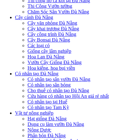
Thi công hồ cá koi tại Đà Nẵng
Thi Công Vườn tường
Chăm Sóc Sân Vườn Đà Nẵng
Cây cảnh Đà Nẵng
Cây văn phòng Đà Nẵng
Cây khai trương Đà Nẵng
Cây công trình Đà Nẵng
Cây Bonsai Đà Nẵng
Các loại cỏ
Giống cây lâm nghiệp
Hoa Lan Đà Nẵng
Vườn Cây Giống Đà Nẵng
Hoa kiểng, hoa bụi viền
Cỏ nhân tạo Đà Nẵng
Cỏ nhân tạo sân vườn Đà Nẵng
Cỏ nhân tạo sân bóng
Cho thuê cỏ nhân tạo Đà Nẵng
Cửa hàng cỏ nhân tạo Hội An giá rẻ nhất
Cỏ nhân tạo tại Huế
Cỏ nhân tạo Tam Kỳ
Vật tư nông nghiệp
Hạt giống Đà Nẵng
Dụng cụ làm vườn Đà Nẵng
Nông Dược
Phân bón Đà Nẵng