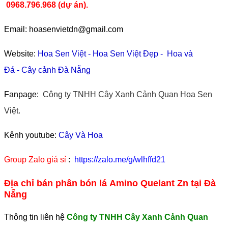
0968.796.968
(
dự án).
Email: hoasenvietdn@gmail.com
Website:
Hoa Sen Việt
-
Hoa Sen Việt Đẹp
-
Hoa và
Đá
-
Cây cảnh Đà Nẵng
Fanpage:
Công ty TNHH Cây Xanh Cảnh Quan Hoa Sen
Việt.
Kênh youtube:
Cây Và Hoa
Group Zalo giá sỉ
:
https://zalo.me/g/wlhffd21
Địa chỉ bán phân bón lá Amino Quelant Zn tại Đà
Nẵng
Thông tin liên hệ
Công ty TNHH Cây Xanh Cảnh Quan