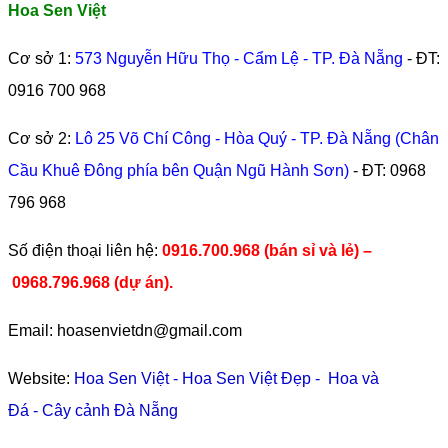
Hoa Sen Việt
Cơ sở 1:
573 Nguyễn Hữu Thọ - Cẩm Lệ - TP. Đà Nẵng
- ĐT:
0916 700 968
Cơ sở 2:
Lô 25 Võ Chí Công - Hòa Quý - TP. Đà Nẵng (Chân
Cầu Khuê Đông phía bên Quận Ngũ Hành Sơn)
- ĐT:
0968
796 968
​Số điện thoại liên hệ:
0916.700.968 (bán sỉ và lẻ) –
0968.796.968
(
dự án).
Email: hoasenvietdn@gmail.com
Website:
Hoa Sen Việt
-
Hoa Sen Việt Đẹp
-
Hoa và
Đá
-
Cây cảnh Đà Nẵng