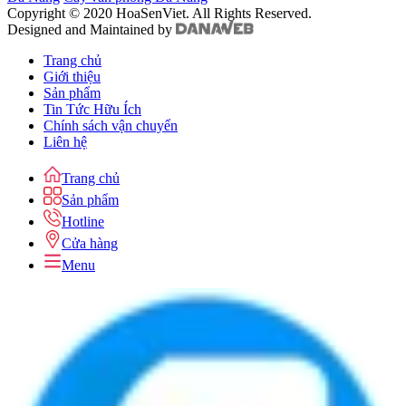
Copyright © 2020 HoaSenViet. All Rights Reserved.
Designed and Maintained by
Trang chủ
Giới thiệu
Sản phẩm
Tin Tức Hữu Ích
Chính sách vận chuyển
Liên hệ
Trang chủ
Sản phẩm
Hotline
Cửa hàng
Menu