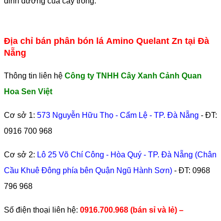
dinh dưỡng của cây trồng.
Địa chỉ bán phân bón lá Amino Quelant Zn tại Đà
Nẵng
Thông tin liên hệ
Công ty TNHH Cây Xanh Cảnh Quan
Hoa Sen Việt
Cơ sở 1:
573 Nguyễn Hữu Thọ - Cẩm Lệ - TP. Đà Nẵng
- ĐT:
0916 700 968
Cơ sở 2:
Lô 25 Võ Chí Công - Hòa Quý - TP. Đà Nẵng (Chân
Cầu Khuê Đông phía bên Quận Ngũ Hành Sơn)
- ĐT:
0968
796 968
​Số điện thoại liên hệ:
0916.700.968 (bán sỉ và lẻ) –