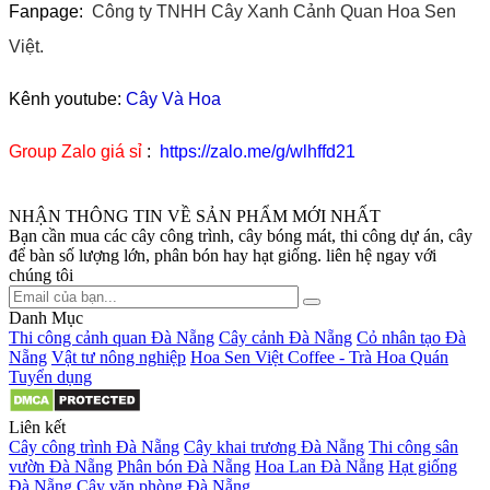
Fanpage:
Công ty TNHH Cây Xanh Cảnh Quan Hoa Sen
Việt.
Kênh youtube:
Cây Và Hoa
Group Zalo giá sỉ
:
https://zalo.me/g/wlhffd21
NHẬN THÔNG TIN VỀ SẢN PHẨM MỚI NHẤT
Bạn cần mua các cây công trình, cây bóng mát, thi công dự án, cây
để bàn số lượng lớn, phân bón hay hạt giống. liên hệ ngay với
chúng tôi
Danh Mục
Thi công cảnh quan Đà Nẵng
Cây cảnh Đà Nẵng
Cỏ nhân tạo Đà
Nẵng
Vật tư nông nghiệp
Hoa Sen Việt Coffee - Trà Hoa Quán
Tuyển dụng
Liên kết
Cây công trình Đà Nẵng
Cây khai trương Đà Nẵng
Thi công sân
vườn Đà Nẵng
Phân bón Đà Nẵng
Hoa Lan Đà Nẵng
Hạt giống
Đà Nẵng
Cây văn phòng Đà Nẵng