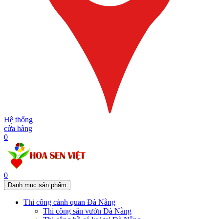
Hệ thống
cửa hàng
0
0
Danh mục sản phẩm
Thi công cảnh quan Đà Nẵng
Thi công sân vườn Đà Nẵng