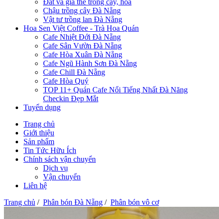
Đất và giá thể trồng cây, hoa
Chậu trồng cây Đà Nẵng
Vật tư trồng lan Đà Nẵng
Hoa Sen Việt Coffee - Trà Hoa Quán
Cafe Nhiệt Đới Đà Nẵng
Cafe Sân Vườn Đà Nẵng
Cafe Hòa Xuân Đà Nẵng
Cafe Ngũ Hành Sơn Đà Nẵng
Cafe Chill Đà Nẵng
Cafe Hòa Quý
TOP 11+ Quán Cafe Nổi Tiếng Nhất Đà Năng
Checkin Đẹp Mắt
Tuyển dụng
Trang chủ
Giới thiệu
Sản phẩm
Tin Tức Hữu Ích
Chính sách vận chuyển
Dịch vụ
Vận chuyển
Liên hệ
Trang chủ
/
Phân bón Đà Nẵng
/
Phân bón vô cơ