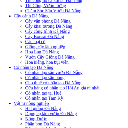
Thi công hồ cá koi tại Đà Nẵng
Thi Công Vườn tường
Chăm Sóc Sân Vườn Đà Nẵng
Cây cảnh Đà Nẵng
Cây văn phòng Đà Nẵng
Cây khai trương Đà Nẵng
Cây công trình Đà Nẵng
Cây Bonsai Đà Nẵng
Các loại cỏ
Giống cây lâm nghiệp
Hoa Lan Đà Nẵng
Vườn Cây Giống Đà Nẵng
Hoa kiểng, hoa bụi viền
Cỏ nhân tạo Đà Nẵng
Cỏ nhân tạo sân vườn Đà Nẵng
Cỏ nhân tạo sân bóng
Cho thuê cỏ nhân tạo Đà Nẵng
Cửa hàng cỏ nhân tạo Hội An giá rẻ nhất
Cỏ nhân tạo tại Huế
Cỏ nhân tạo Tam Kỳ
Vật tư nông nghiệp
Hạt giống Đà Nẵng
Dụng cụ làm vườn Đà Nẵng
Nông Dược
Phân bón Đà Nẵng