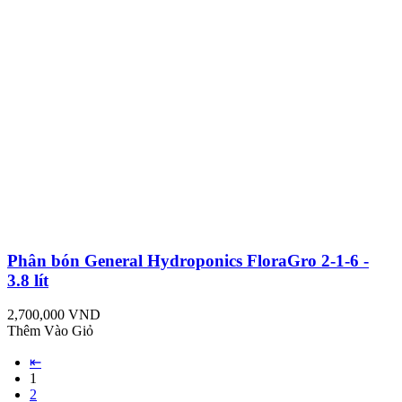
Phân bón General Hydroponics FloraGro 2-1-6 -
3.8 lít
2,700,000 VND
Thêm Vào Giỏ
⇤
1
2