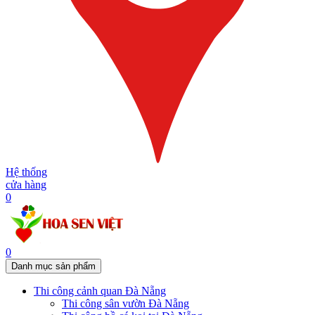
Hệ thống
cửa hàng
0
0
Danh mục sản phẩm
Thi công cảnh quan Đà Nẵng
Thi công sân vườn Đà Nẵng