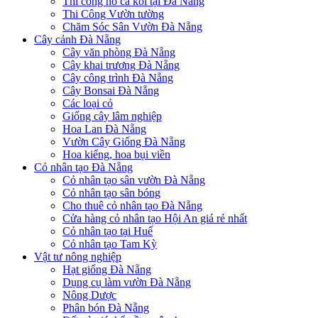
Thi công hồ cá koi tại Đà Nẵng
Thi Công Vườn tường
Chăm Sóc Sân Vườn Đà Nẵng
Cây cảnh Đà Nẵng
Cây văn phòng Đà Nẵng
Cây khai trương Đà Nẵng
Cây công trình Đà Nẵng
Cây Bonsai Đà Nẵng
Các loại cỏ
Giống cây lâm nghiệp
Hoa Lan Đà Nẵng
Vườn Cây Giống Đà Nẵng
Hoa kiểng, hoa bụi viền
Cỏ nhân tạo Đà Nẵng
Cỏ nhân tạo sân vườn Đà Nẵng
Cỏ nhân tạo sân bóng
Cho thuê cỏ nhân tạo Đà Nẵng
Cửa hàng cỏ nhân tạo Hội An giá rẻ nhất
Cỏ nhân tạo tại Huế
Cỏ nhân tạo Tam Kỳ
Vật tư nông nghiệp
Hạt giống Đà Nẵng
Dụng cụ làm vườn Đà Nẵng
Nông Dược
Phân bón Đà Nẵng