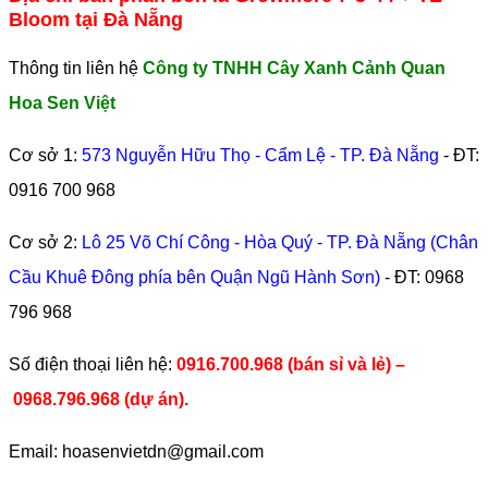
Bloom tại Đà Nẵng
Thông tin liên hệ
Công ty TNHH Cây Xanh Cảnh Quan
Hoa Sen Việt
Cơ sở 1:
573 Nguyễn Hữu Thọ - Cẩm Lệ - TP. Đà Nẵng
- ĐT:
0916 700 968
Cơ sở 2:
Lô 25 Võ Chí Công - Hòa Quý - TP. Đà Nẵng (Chân
Cầu Khuê Đông phía bên Quận Ngũ Hành Sơn)
- ĐT:
0968
796 968
​Số điện thoại liên hệ:
0916.700.968 (bán sỉ và lẻ) –
0968.796.968
(
dự án).
Email: hoasenvietdn@gmail.com