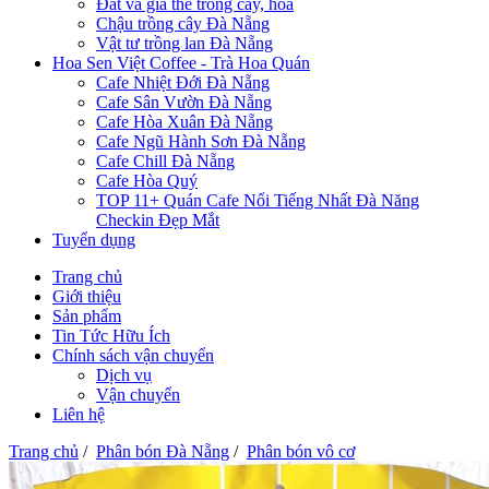
Đất và giá thể trồng cây, hoa
Chậu trồng cây Đà Nẵng
Vật tư trồng lan Đà Nẵng
Hoa Sen Việt Coffee - Trà Hoa Quán
Cafe Nhiệt Đới Đà Nẵng
Cafe Sân Vườn Đà Nẵng
Cafe Hòa Xuân Đà Nẵng
Cafe Ngũ Hành Sơn Đà Nẵng
Cafe Chill Đà Nẵng
Cafe Hòa Quý
TOP 11+ Quán Cafe Nổi Tiếng Nhất Đà Năng
Checkin Đẹp Mắt
Tuyển dụng
Trang chủ
Giới thiệu
Sản phẩm
Tin Tức Hữu Ích
Chính sách vận chuyển
Dịch vụ
Vận chuyển
Liên hệ
Trang chủ
/
Phân bón Đà Nẵng
/
Phân bón vô cơ