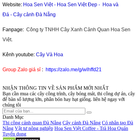
Website:
Hoa Sen Việt
-
Hoa Sen Việt Đẹp
-
Hoa và
Đá
-
Cây cảnh Đà Nẵng
Fanpage:
Công ty TNHH Cây Xanh Cảnh Quan Hoa Sen
Việt.
Kênh youtube:
Cây Và Hoa
Group Zalo giá sỉ
:
https://zalo.me/g/wlhffd21
NHẬN THÔNG TIN VỀ SẢN PHẨM MỚI NHẤT
Bạn cần mua các cây công trình, cây bóng mát, thi công dự án, cây
để bàn số lượng lớn, phân bón hay hạt giống. liên hệ ngay với
chúng tôi
Danh Mục
Thi công cảnh quan Đà Nẵng
Cây cảnh Đà Nẵng
Cỏ nhân tạo Đà
Nẵng
Vật tư nông nghiệp
Hoa Sen Việt Coffee - Trà Hoa Quán
Tuyển dụng