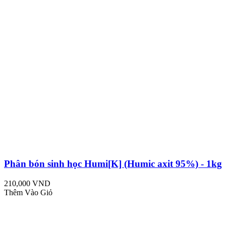
Phân bón sinh học Humi[K] (Humic axit 95%) - 1kg
210,000 VND
Thêm Vào Giỏ