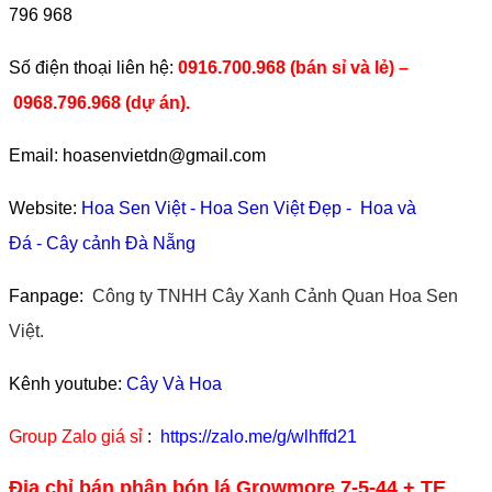
796 968
​Số điện thoại liên hệ:
0916.700.968 (bán sỉ và lẻ) –
0968.796.968
(
dự án).
Email: hoasenvietdn@gmail.com
Website:
Hoa Sen Việt
-
Hoa Sen Việt Đẹp
-
Hoa và
Đá
-
Cây cảnh Đà Nẵng
Fanpage:
Công ty TNHH Cây Xanh Cảnh Quan Hoa Sen
Việt.
Kênh youtube:
Cây Và Hoa
Group Zalo giá sỉ
:
https://zalo.me/g/wlhffd21
Địa chỉ bán phân bón lá Growmore 7-5-44 + TE