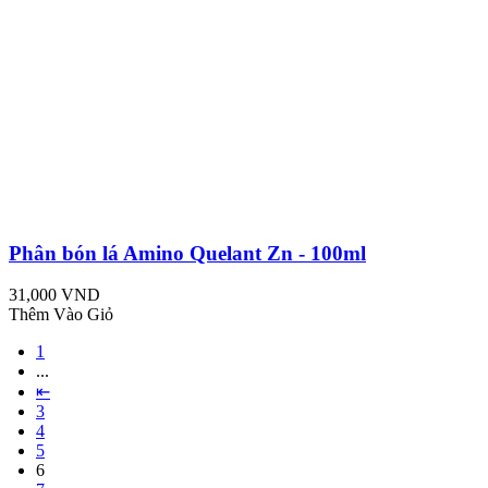
Phân bón lá Amino Quelant Zn - 100ml
31,000 VND
Thêm Vào Giỏ
1
...
⇤
3
4
5
6