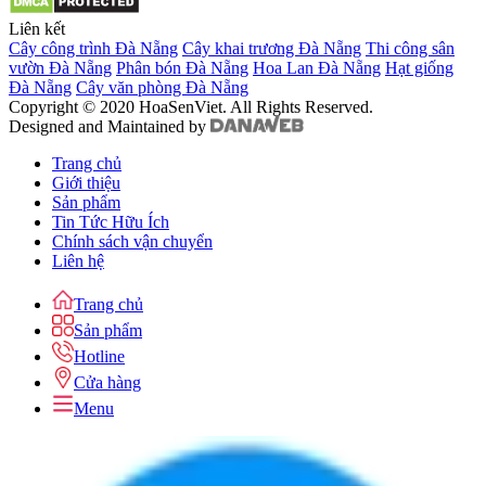
Liên kết
Cây công trình Đà Nẵng
Cây khai trương Đà Nẵng
Thi công sân
vườn Đà Nẵng
Phân bón Đà Nẵng
Hoa Lan Đà Nẵng
Hạt giống
Đà Nẵng
Cây văn phòng Đà Nẵng
Copyright © 2020 HoaSenViet. All Rights Reserved.
Designed and Maintained by
Trang chủ
Giới thiệu
Sản phẩm
Tin Tức Hữu Ích
Chính sách vận chuyển
Liên hệ
Trang chủ
Sản phẩm
Hotline
Cửa hàng
Menu