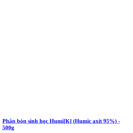
Phân bón sinh học Humi[K] (Humic axit 95%) -
500g