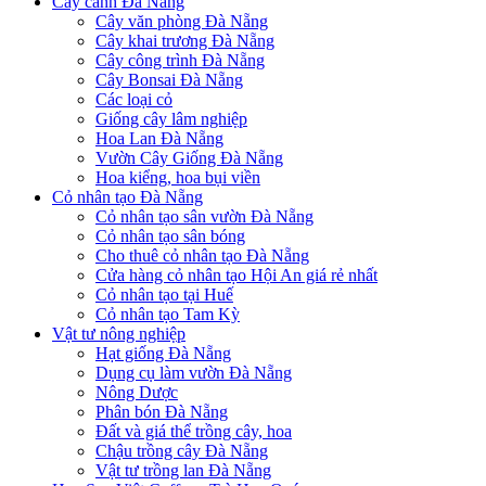
Cây cảnh Đà Nẵng
Cây văn phòng Đà Nẵng
Cây khai trương Đà Nẵng
Cây công trình Đà Nẵng
Cây Bonsai Đà Nẵng
Các loại cỏ
Giống cây lâm nghiệp
Hoa Lan Đà Nẵng
Vườn Cây Giống Đà Nẵng
Hoa kiểng, hoa bụi viền
Cỏ nhân tạo Đà Nẵng
Cỏ nhân tạo sân vườn Đà Nẵng
Cỏ nhân tạo sân bóng
Cho thuê cỏ nhân tạo Đà Nẵng
Cửa hàng cỏ nhân tạo Hội An giá rẻ nhất
Cỏ nhân tạo tại Huế
Cỏ nhân tạo Tam Kỳ
Vật tư nông nghiệp
Hạt giống Đà Nẵng
Dụng cụ làm vườn Đà Nẵng
Nông Dược
Phân bón Đà Nẵng
Đất và giá thể trồng cây, hoa
Chậu trồng cây Đà Nẵng
Vật tư trồng lan Đà Nẵng