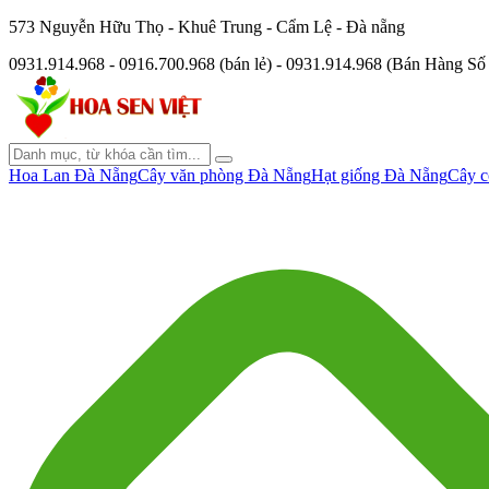
573 Nguyễn Hữu Thọ - Khuê Trung - Cẩm Lệ - Đà nẵng
0931.914.968 - 0916.700.968 (bán lẻ) - 0931.914.968 (Bán Hàng S
Hoa Lan Đà Nẵng
Cây văn phòng Đà Nẵng
Hạt giống Đà Nẵng
Cây c