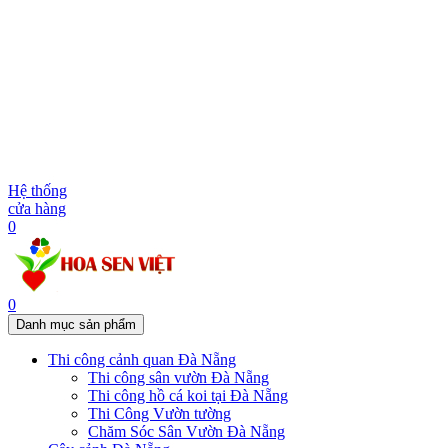
Hệ thống
cửa hàng
0
0
Danh mục sản phẩm
Thi công cảnh quan Đà Nẵng
Thi công sân vườn Đà Nẵng
Thi công hồ cá koi tại Đà Nẵng
Thi Công Vườn tường
Chăm Sóc Sân Vườn Đà Nẵng