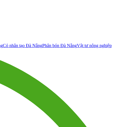
ng
Cỏ nhân tạo Đà Nẵng
Phân bón Đà Nẵng
Vật tư nông nghiệp