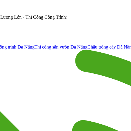
ố Lượng Lớn - Thi Công Công Trình)
ông trình Đà Nẵng
Thi công sân vườn Đà Nẵng
Chậu trồng cây Đà Nẵ