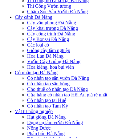
Thi công hồ cá koi tại Đà Nẵng
Thi Công Vườn tường
Chăm Sóc Sân Vườn Đà Nẵng
Cây cảnh Đà Nẵng
Cây văn phòng Đà Nẵng
Cây khai trương Đà Nẵng
Cây công trình Đà Nẵng
Cây Bonsai Đà Nẵng
Các loại cỏ
Giống cây lâm nghiệp
Hoa Lan Đà Nẵng
Vườn Cây Giống Đà Nẵng
Hoa kiểng, hoa bụi viền
Cỏ nhân tạo Đà Nẵng
Cỏ nhân tạo sân vườn Đà Nẵng
Cỏ nhân tạo sân bóng
Cho thuê cỏ nhân tạo Đà Nẵng
Cửa hàng cỏ nhân tạo Hội An giá rẻ nhất
Cỏ nhân tạo tại Huế
Cỏ nhân tạo Tam Kỳ
Vật tư nông nghiệp
Hạt giống Đà Nẵng
Dụng cụ làm vườn Đà Nẵng
Nông Dược
Phân bón Đà Nẵng