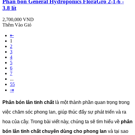
Phân bón General Hydroponics FloraGro 2-1-6 -
3.8 lít
2,700,000 VND
Thêm Vào Giỏ
⇤
1
2
3
4
5
6
7
...
55
⇥
Phân bón lân tinh chất
là một thành phần quan trọng trong
việc chăm sóc phong lan, giúp thúc đẩy sự phát triển và ra
hoa của cây. Trong bài viết này, chúng ta sẽ tìm hiểu về
phân
bón lân tinh chất chuyên dùng cho phong lan
và tại sao