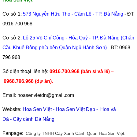
Cơ sở 1:
573 Nguyễn Hữu Thọ - Cẩm Lệ - TP. Đà Nẵng
- ĐT:
0916 700 968
Cơ sở 2:
Lô 25 Võ Chí Công - Hòa Quý - TP. Đà Nẵng (Chân
Cầu Khuê Đông phía bên Quận Ngũ Hành Sơn)
- ĐT:
0968
796 968
​Số điện thoại liên hệ:
0916.700.968 (bán sỉ và lẻ) –
0968.796.968
(
dự án).
Email: hoasenvietdn@gmail.com
Website:
Hoa Sen Việt
-
Hoa Sen Việt Đẹp
-
Hoa và
Đá
-
Cây cảnh Đà Nẵng
Fanpage:
Công ty TNHH Cây Xanh Cảnh Quan Hoa Sen Việt.