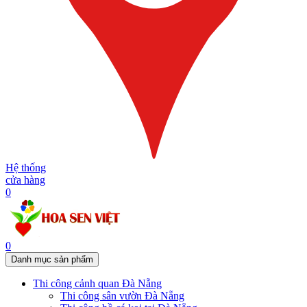
Hệ thống
cửa hàng
0
0
Danh mục sản phẩm
Thi công cảnh quan Đà Nẵng
Thi công sân vườn Đà Nẵng