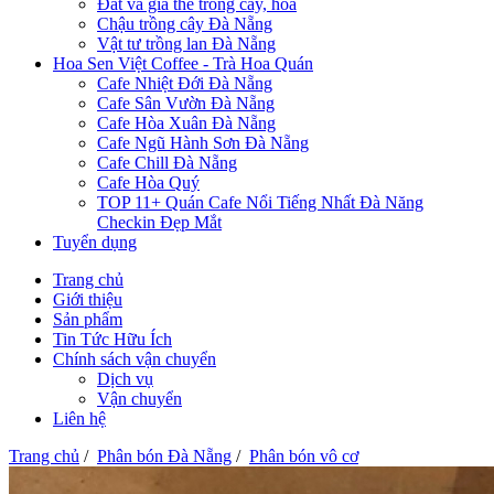
Đất và giá thể trồng cây, hoa
Chậu trồng cây Đà Nẵng
Vật tư trồng lan Đà Nẵng
Hoa Sen Việt Coffee - Trà Hoa Quán
Cafe Nhiệt Đới Đà Nẵng
Cafe Sân Vườn Đà Nẵng
Cafe Hòa Xuân Đà Nẵng
Cafe Ngũ Hành Sơn Đà Nẵng
Cafe Chill Đà Nẵng
Cafe Hòa Quý
TOP 11+ Quán Cafe Nổi Tiếng Nhất Đà Năng
Checkin Đẹp Mắt
Tuyển dụng
Trang chủ
Giới thiệu
Sản phẩm
Tin Tức Hữu Ích
Chính sách vận chuyển
Dịch vụ
Vận chuyển
Liên hệ
Trang chủ
/
Phân bón Đà Nẵng
/
Phân bón vô cơ