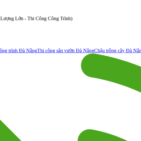
ố Lượng Lớn - Thi Công Công Trình)
ông trình Đà Nẵng
Thi công sân vườn Đà Nẵng
Chậu trồng cây Đà Nẵ