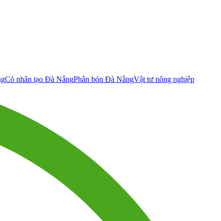
ng
Cỏ nhân tạo Đà Nẵng
Phân bón Đà Nẵng
Vật tư nông nghiệp