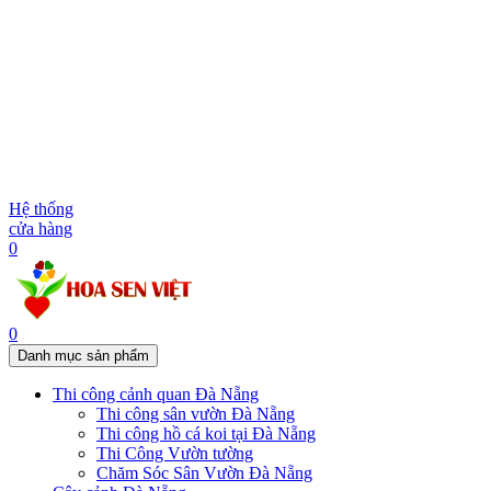
Hệ thống
cửa hàng
0
0
Danh mục sản phẩm
Thi công cảnh quan Đà Nẵng
Thi công sân vườn Đà Nẵng
Thi công hồ cá koi tại Đà Nẵng
Thi Công Vườn tường
Chăm Sóc Sân Vườn Đà Nẵng