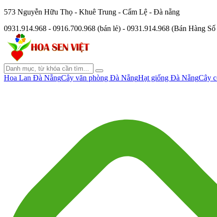
573 Nguyễn Hữu Thọ - Khuê Trung - Cẩm Lệ - Đà nẵng
0931.914.968 - 0916.700.968 (bán lẻ) - 0931.914.968 (Bán Hàng S
Hoa Lan Đà Nẵng
Cây văn phòng Đà Nẵng
Hạt giống Đà Nẵng
Cây c