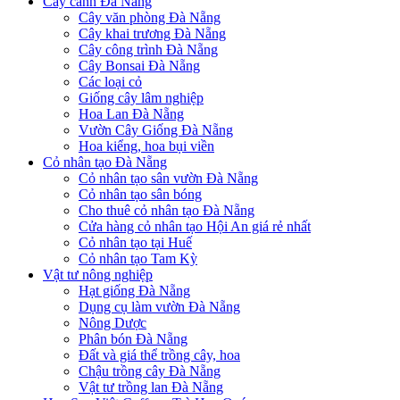
Cây cảnh Đà Nẵng
Cây văn phòng Đà Nẵng
Cây khai trương Đà Nẵng
Cây công trình Đà Nẵng
Cây Bonsai Đà Nẵng
Các loại cỏ
Giống cây lâm nghiệp
Hoa Lan Đà Nẵng
Vườn Cây Giống Đà Nẵng
Hoa kiểng, hoa bụi viền
Cỏ nhân tạo Đà Nẵng
Cỏ nhân tạo sân vườn Đà Nẵng
Cỏ nhân tạo sân bóng
Cho thuê cỏ nhân tạo Đà Nẵng
Cửa hàng cỏ nhân tạo Hội An giá rẻ nhất
Cỏ nhân tạo tại Huế
Cỏ nhân tạo Tam Kỳ
Vật tư nông nghiệp
Hạt giống Đà Nẵng
Dụng cụ làm vườn Đà Nẵng
Nông Dược
Phân bón Đà Nẵng
Đất và giá thể trồng cây, hoa
Chậu trồng cây Đà Nẵng
Vật tư trồng lan Đà Nẵng