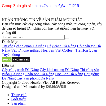
Group Zalo giá sỉ
:
https://zalo.me/g/wlhffd219
NHẬN THÔNG TIN VỀ SẢN PHẨM MỚI NHẤT
Bạn cần mua các cây công trình, cây bóng mát, thi công dự án, cây
để bàn số lượng lớn, phân bón hay hạt giống. liên hệ ngay với
chúng tôi
Danh Mục
Thi công cảnh quan Đà Nẵng
Cây cảnh Đà Nẵng
Cỏ nhân tạo Đà
Nẵng
Vật tư nông nghiệp
Hoa Sen Việt Coffee - Trà Hoa Quán
Tuyển dụng
Liên kết
Cây công trình Đà Nẵng
Cây khai trương Đà Nẵng
Thi công sân
vườn Đà Nẵng
Phân bón Đà Nẵng
Hoa Lan Đà Nẵng
Hạt giống
Đà Nẵng
Cây văn phòng Đà Nẵng
Copyright © 2020 HoaSenViet. All Rights Reserved.
Designed and Maintained by
Trang chủ
Giới thiệu
Sản phẩm