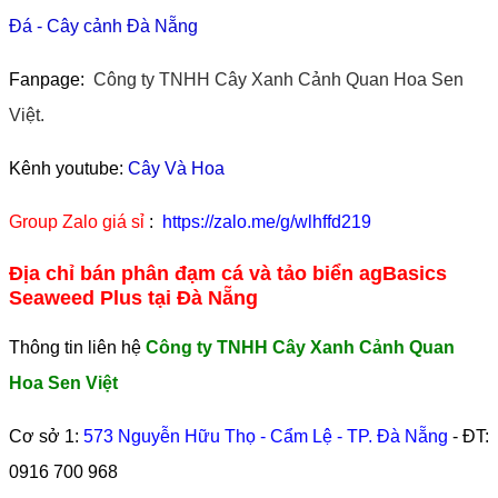
Đá
-
Cây cảnh Đà Nẵng
Fanpage:
Công ty TNHH Cây Xanh Cảnh Quan Hoa Sen
Việt.
Kênh youtube:
Cây Và Hoa
Group Zalo giá sỉ
:
https://zalo.me/g/wlhffd219
Địa chỉ bán phân đạm cá và tảo biển agBasics
Seaweed Plus tại Đà Nẵng
Thông tin liên hệ
Công ty TNHH Cây Xanh Cảnh Quan
Hoa Sen Việt
Cơ sở 1:
573 Nguyễn Hữu Thọ - Cẩm Lệ - TP. Đà Nẵng
- ĐT:
0916 700 968