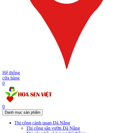
Hệ thống
cửa hàng
0
0
Danh mục sản phẩm
Thi công cảnh quan Đà Nẵng
Thi công sân vườn Đà Nẵng