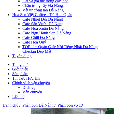
Đất và giá thể trồng cây, hoa
Chậu trồng cây Đà Nẵng
Vật tư trồng lan Đà Nẵng
Hoa Sen Việt Coffee - Trà Hoa Quán
Cafe Nhiệt Đới Đà Nẵng
Cafe Sân Vườn Đà Nẵng
Cafe Hòa Xuân Đà Nẵng
Cafe Ngũ Hành Sơn Đà Nẵng
Cafe Chill Đà Nẵng
Cafe Hòa Quý
TOP 11+ Quán Cafe Nổi Tiếng Nhất Đà Năng
Checkin Đẹp Mắt
Tuyển dụng
Trang chủ
Giới thiệu
Sản phẩm
Tin Tức Hữu Ích
Chính sách vận chuyển
Dịch vụ
Vận chuyển
Liên hệ
Trang chủ
/
Phân bón Đà Nẵng
/
Phân bón vô cơ