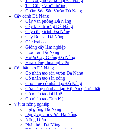
Thi công hồ cá koi tại Đà Nẵng
Thi Công Vườn tường
Chăm Sóc Sân Vườn Đà Nẵng
Cây cảnh Đà Nẵng
Cây văn phòng Đà Nẵng
Cây khai trương Đà Nẵng
Cây công trình Đà Nẵng
Cây Bonsai Đà Nẵng
Các loại cỏ
Giống cây lâm nghiệp
Hoa Lan Đà Nẵng
Vườn Cây Giống Đà Nẵng
Hoa kiểng, hoa bụi viền
Cỏ nhân tạo Đà Nẵng
Cỏ nhân tạo sân vườn Đà Nẵng
Cỏ nhân tạo sân bóng
Cho thuê cỏ nhân tạo Đà Nẵng
Cửa hàng cỏ nhân tạo Hội An giá rẻ nhất
Cỏ nhân tạo tại Huế
Cỏ nhân tạo Tam Kỳ
Vật tư nông nghiệp
Hạt giống Đà Nẵng
Dụng cụ làm vườn Đà Nẵng
Nông Dược
Phân bón Đà Nẵng