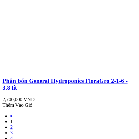
Phân bón General Hydroponics FloraGro 2-1-6 -
3.8 lít
2,700,000 VND
Thêm Vào Giỏ
⇤
1
2
3
4