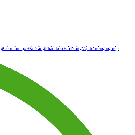
ng
Cỏ nhân tạo Đà Nẵng
Phân bón Đà Nẵng
Vật tư nông nghiệp