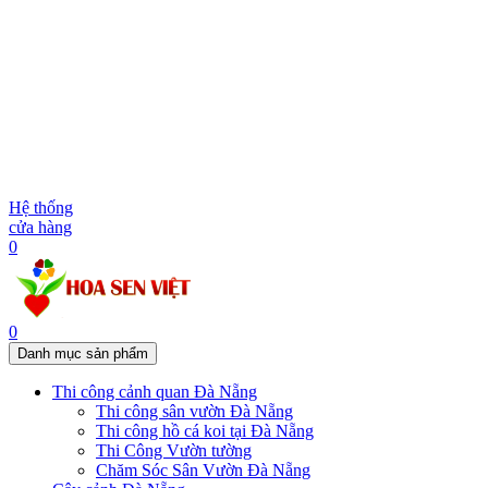
Hệ thống
cửa hàng
0
0
Danh mục sản phẩm
Thi công cảnh quan Đà Nẵng
Thi công sân vườn Đà Nẵng
Thi công hồ cá koi tại Đà Nẵng
Thi Công Vườn tường
Chăm Sóc Sân Vườn Đà Nẵng