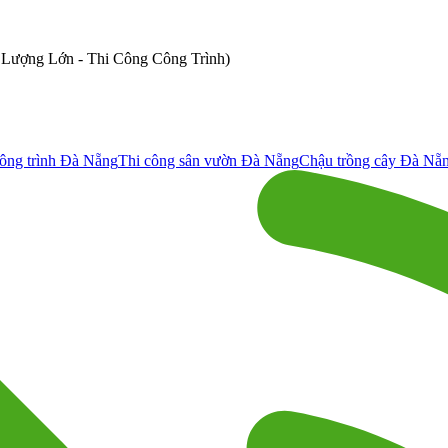
ố Lượng Lớn - Thi Công Công Trình)
ông trình Đà Nẵng
Thi công sân vườn Đà Nẵng
Chậu trồng cây Đà Nẵ