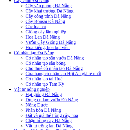
Cây cảnh Đà Nẵng
Cây văn phòng Đà Nẵng
Cây khai trương Đà Nẵng
Cây công trình Đà Nẵng
Cây Bonsai Đà Nẵng
Các loại cỏ
Giống cây lâm nghiệp
Hoa Lan Đà Nẵng
Vườn Cây Giống Đà Nẵng
Hoa kiểng, hoa bụi viền
Cỏ nhân tạo Đà Nẵng
Cỏ nhân tạo sân vườn Đà Nẵng
Cỏ nhân tạo sân bóng
Cho thuê cỏ nhân tạo Đà Nẵng
Cửa hàng cỏ nhân tạo Hội An giá rẻ nhất
Cỏ nhân tạo tại Huế
Cỏ nhân tạo Tam Kỳ
Vật tư nông nghiệp
Hạt giống Đà Nẵng
Dụng cụ làm vườn Đà Nẵng
Nông Dược
Phân bón Đà Nẵng
Đất và giá thể trồng cây, hoa
Chậu trồng cây Đà Nẵng
Vật tư trồng lan Đà Nẵng