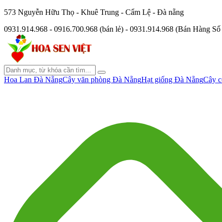
573 Nguyễn Hữu Thọ - Khuê Trung - Cẩm Lệ - Đà nẵng
0931.914.968 - 0916.700.968 (bán lẻ) - 0931.914.968 (Bán Hàng S
Hoa Lan Đà Nẵng
Cây văn phòng Đà Nẵng
Hạt giống Đà Nẵng
Cây c