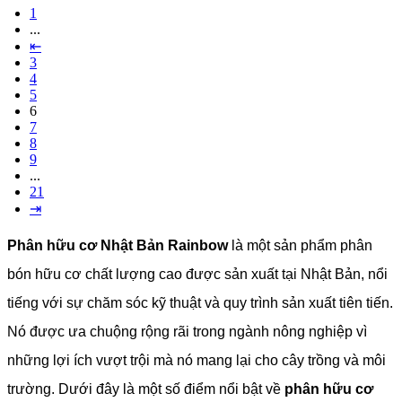
1
...
⇤
3
4
5
6
7
8
9
...
21
⇥
Phân hữu cơ Nhật Bản Rainbow
là một sản phẩm phân
bón hữu cơ chất lượng cao được sản xuất tại Nhật Bản, nổi
tiếng với sự chăm sóc kỹ thuật và quy trình sản xuất tiên tiến.
Nó được ưa chuộng rộng rãi trong ngành nông nghiệp vì
những lợi ích vượt trội mà nó mang lại cho cây trồng và môi
trường.
Dưới đây là một số điểm nổi bật về
phân hữu cơ