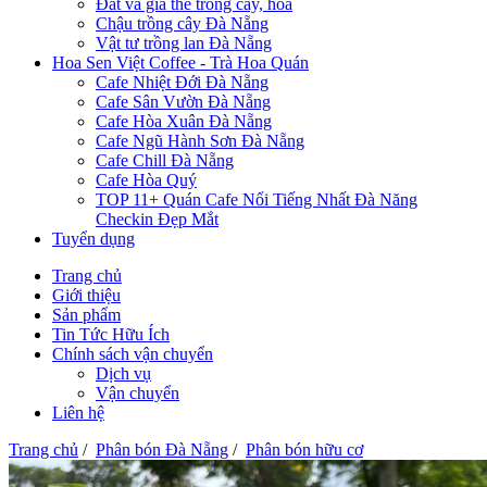
Đất và giá thể trồng cây, hoa
Chậu trồng cây Đà Nẵng
Vật tư trồng lan Đà Nẵng
Hoa Sen Việt Coffee - Trà Hoa Quán
Cafe Nhiệt Đới Đà Nẵng
Cafe Sân Vườn Đà Nẵng
Cafe Hòa Xuân Đà Nẵng
Cafe Ngũ Hành Sơn Đà Nẵng
Cafe Chill Đà Nẵng
Cafe Hòa Quý
TOP 11+ Quán Cafe Nổi Tiếng Nhất Đà Năng
Checkin Đẹp Mắt
Tuyển dụng
Trang chủ
Giới thiệu
Sản phẩm
Tin Tức Hữu Ích
Chính sách vận chuyển
Dịch vụ
Vận chuyển
Liên hệ
Trang chủ
/
Phân bón Đà Nẵng
/
Phân bón hữu cơ