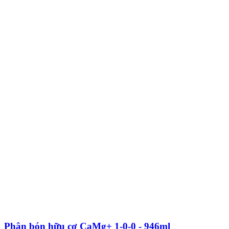
Phân bón hữu cơ CaMg+ 1-0-0 - 946ml