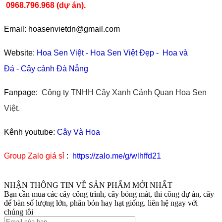
0968.796.968
(
dự án).
Email: hoasenvietdn@gmail.com
Website:
Hoa Sen Việt
-
Hoa Sen Việt Đẹp
-
Hoa và
Đá
-
Cây cảnh Đà Nẵng
Fanpage:
Công ty TNHH Cây Xanh Cảnh Quan Hoa Sen
Việt.
Kênh youtube:
Cây Và Hoa
Group Zalo giá sỉ
:
https://zalo.me/g/wlhffd21
NHẬN THÔNG TIN VỀ SẢN PHẨM MỚI NHẤT
Bạn cần mua các cây công trình, cây bóng mát, thi công dự án, cây
để bàn số lượng lớn, phân bón hay hạt giống. liên hệ ngay với
chúng tôi