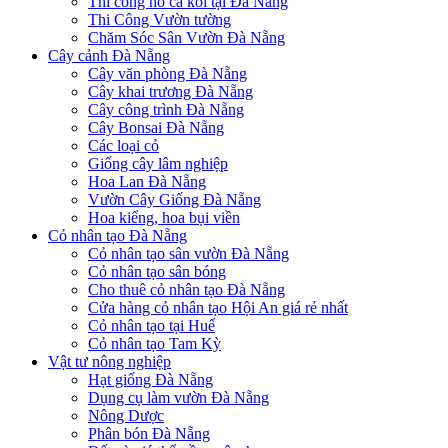
Thi công hồ cá koi tại Đà Nẵng
Thi Công Vườn tường
Chăm Sóc Sân Vườn Đà Nẵng
Cây cảnh Đà Nẵng
Cây văn phòng Đà Nẵng
Cây khai trương Đà Nẵng
Cây công trình Đà Nẵng
Cây Bonsai Đà Nẵng
Các loại cỏ
Giống cây lâm nghiệp
Hoa Lan Đà Nẵng
Vườn Cây Giống Đà Nẵng
Hoa kiểng, hoa bụi viền
Cỏ nhân tạo Đà Nẵng
Cỏ nhân tạo sân vườn Đà Nẵng
Cỏ nhân tạo sân bóng
Cho thuê cỏ nhân tạo Đà Nẵng
Cửa hàng cỏ nhân tạo Hội An giá rẻ nhất
Cỏ nhân tạo tại Huế
Cỏ nhân tạo Tam Kỳ
Vật tư nông nghiệp
Hạt giống Đà Nẵng
Dụng cụ làm vườn Đà Nẵng
Nông Dược
Phân bón Đà Nẵng