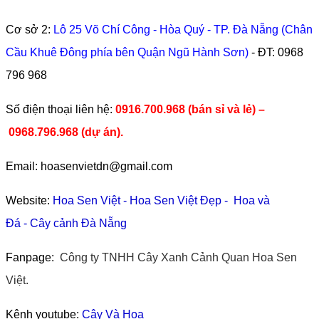
Cơ sở 2:
Lô 25 Võ Chí Công - Hòa Quý - TP. Đà Nẵng (Chân
Cầu Khuê Đông phía bên Quận Ngũ Hành Sơn)
- ĐT:
0968
796 968
​Số điện thoại liên hệ:
0916.700.968 (bán sỉ và lẻ) –
0968.796.968
(
dự án).
Email: hoasenvietdn@gmail.com
Website:
Hoa Sen Việt
-
Hoa Sen Việt Đẹp
-
Hoa và
Đá
-
Cây cảnh Đà Nẵng
Fanpage:
Công ty TNHH Cây Xanh Cảnh Quan Hoa Sen
Việt.
Kênh youtube:
Cây Và Hoa