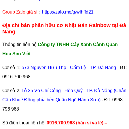
Group Zalo giá sỉ
:
https://zalo.me/g/wlhffd21
Địa chỉ bán phân hữu cơ Nhật Bản Rainbow tại Đà
Nẵng
Thông tin liên hệ
Công ty TNHH Cây Xanh Cảnh Quan
Hoa Sen Việt
Cơ sở 1:
573 Nguyễn Hữu Thọ - Cẩm Lệ - TP. Đà Nẵng
- ĐT:
0916 700 968
Cơ sở 2:
Lô 25 Võ Chí Công - Hòa Quý - TP. Đà Nẵng (Chân
Cầu Khuê Đông phía bên Quận Ngũ Hành Sơn)
- ĐT:
0968
796 968
​Số điện thoại liên hệ:
0916.700.968 (bán sỉ và lẻ) –