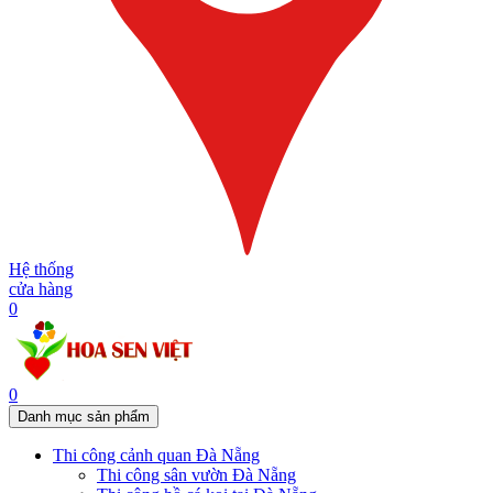
Hệ thống
cửa hàng
0
0
Danh mục sản phẩm
Thi công cảnh quan Đà Nẵng
Thi công sân vườn Đà Nẵng