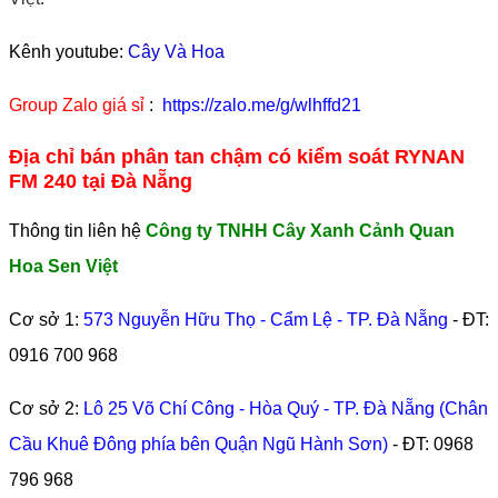
Kênh youtube:
Cây Và Hoa
Group Zalo giá sỉ
:
https://zalo.me/g/wlhffd21
Địa chỉ bán phân tan chậm có kiểm soát RYNAN
FM 240 tại Đà Nẵng
Thông tin liên hệ
Công ty TNHH Cây Xanh Cảnh Quan
Hoa Sen Việt
Cơ sở 1:
573 Nguyễn Hữu Thọ - Cẩm Lệ - TP. Đà Nẵng
- ĐT:
0916 700 968
Cơ sở 2:
Lô 25 Võ Chí Công - Hòa Quý - TP. Đà Nẵng (Chân
Cầu Khuê Đông phía bên Quận Ngũ Hành Sơn)
- ĐT:
0968
796 968