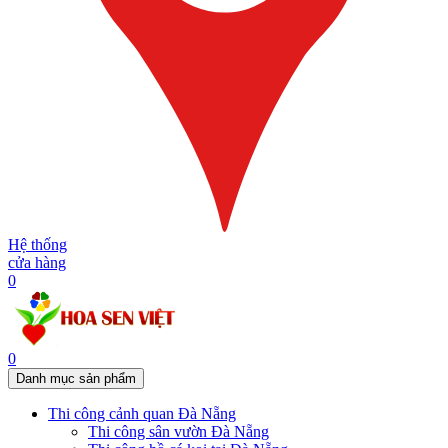
Hệ thống
cửa hàng
0
0
Danh mục sản phẩm
Thi công cảnh quan Đà Nẵng
Thi công sân vườn Đà Nẵng