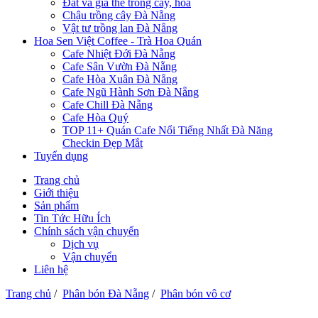
Đất và giá thể trồng cây, hoa
Chậu trồng cây Đà Nẵng
Vật tư trồng lan Đà Nẵng
Hoa Sen Việt Coffee - Trà Hoa Quán
Cafe Nhiệt Đới Đà Nẵng
Cafe Sân Vườn Đà Nẵng
Cafe Hòa Xuân Đà Nẵng
Cafe Ngũ Hành Sơn Đà Nẵng
Cafe Chill Đà Nẵng
Cafe Hòa Quý
TOP 11+ Quán Cafe Nổi Tiếng Nhất Đà Năng
Checkin Đẹp Mắt
Tuyển dụng
Trang chủ
Giới thiệu
Sản phẩm
Tin Tức Hữu Ích
Chính sách vận chuyển
Dịch vụ
Vận chuyển
Liên hệ
Trang chủ
/
Phân bón Đà Nẵng
/
Phân bón vô cơ