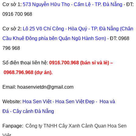
Cơ sở 1:
573 Nguyễn Hữu Thọ - Cẩm Lệ - TP. Đà Nẵng
- ĐT:
0916 700 968
Cơ sở 2:
Lô 25 Võ Chí Công - Hòa Quý - TP. Đà Nẵng (Chân
Cầu Khuê Đông phía bên Quận Ngũ Hành Sơn)
- ĐT:
0968
796 968
​Số điện thoại liên hệ:
0916.700.968 (bán sỉ và lẻ) –
0968.796.968
(
dự án).
Email: hoasenvietdn@gmail.com
Website:
Hoa Sen Việt
-
Hoa Sen Việt Đẹp
-
Hoa và
Đá
-
Cây cảnh Đà Nẵng
Fanpage:
Công ty TNHH Cây Xanh Cảnh Quan Hoa Sen
Việt.