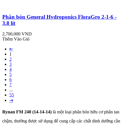
Phân bón General Hydroponics FloraGro 2-1-6 -
3.8 lít
2,700,000 VND
Thêm Vào Giỏ
⇤
1
2
3
4
5
6
7
...
55
⇥
Rynan FM 240 (14-14-14)
là một loại phân bón hữu cơ phân tan
chậm, thường được sử dụng để cung cấp các chất dinh dưỡng cần