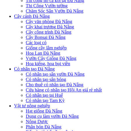
Thi công hồ cá koi tại Đà Nẵng
Thi Công Vườn tường
Chăm Sóc Sân Vườn Đà Nẵng
Cây cảnh Đà Nẵng
Cây văn phòng Đà Nẵng
Cây khai trương Đà Nẵng
Cây công trình Đà Nẵng
Cây Bonsai Đà Nẵng
Các loại cỏ
Giống cây lâm nghiệp
Hoa Lan Đà Nẵng
Vườn Cây Giống Đà Nẵng
Hoa kiểng, hoa bụi viền
Cỏ nhân tạo Đà Nẵng
Cỏ nhân tạo sân vườn Đà Nẵng
Cỏ nhân tạo sân bóng
Cho thuê cỏ nhân tạo Đà Nẵng
Cửa hàng cỏ nhân tạo Hội An giá rẻ nhất
Cỏ nhân tạo tại Huế
Cỏ nhân tạo Tam Kỳ
Vật tư nông nghiệp
Hạt giống Đà Nẵng
Dụng cụ làm vườn Đà Nẵng
Nông Dược
Phân bón Đà Nẵng