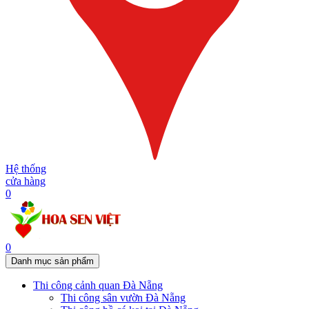
Hệ thống
cửa hàng
0
0
Danh mục sản phẩm
Thi công cảnh quan Đà Nẵng
Thi công sân vườn Đà Nẵng