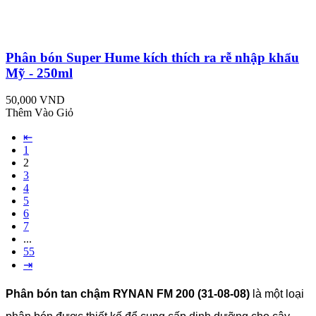
Phân bón Super Hume kích thích ra rễ nhập khẩu
Mỹ - 250ml
50,000 VND
Thêm Vào Giỏ
⇤
1
2
3
4
5
6
7
...
55
⇥
Phân bón tan chậm RYNAN FM 200 (31-08-08)
là một loại