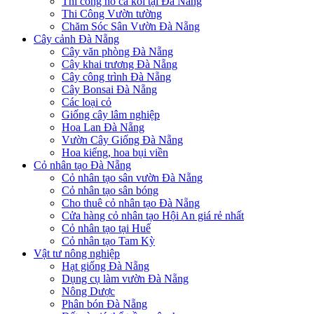
Thi công hồ cá koi tại Đà Nẵng
Thi Công Vườn tường
Chăm Sóc Sân Vườn Đà Nẵng
Cây cảnh Đà Nẵng
Cây văn phòng Đà Nẵng
Cây khai trương Đà Nẵng
Cây công trình Đà Nẵng
Cây Bonsai Đà Nẵng
Các loại cỏ
Giống cây lâm nghiệp
Hoa Lan Đà Nẵng
Vườn Cây Giống Đà Nẵng
Hoa kiểng, hoa bụi viền
Cỏ nhân tạo Đà Nẵng
Cỏ nhân tạo sân vườn Đà Nẵng
Cỏ nhân tạo sân bóng
Cho thuê cỏ nhân tạo Đà Nẵng
Cửa hàng cỏ nhân tạo Hội An giá rẻ nhất
Cỏ nhân tạo tại Huế
Cỏ nhân tạo Tam Kỳ
Vật tư nông nghiệp
Hạt giống Đà Nẵng
Dụng cụ làm vườn Đà Nẵng
Nông Dược
Phân bón Đà Nẵng