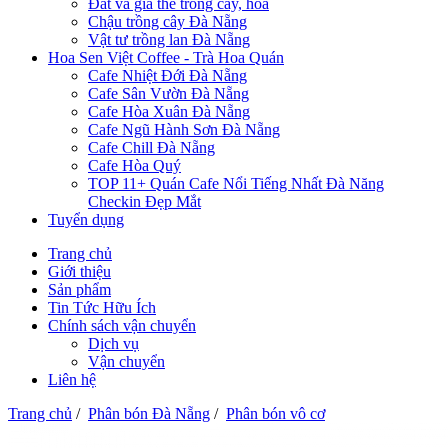
Đất và giá thể trồng cây, hoa
Chậu trồng cây Đà Nẵng
Vật tư trồng lan Đà Nẵng
Hoa Sen Việt Coffee - Trà Hoa Quán
Cafe Nhiệt Đới Đà Nẵng
Cafe Sân Vườn Đà Nẵng
Cafe Hòa Xuân Đà Nẵng
Cafe Ngũ Hành Sơn Đà Nẵng
Cafe Chill Đà Nẵng
Cafe Hòa Quý
TOP 11+ Quán Cafe Nổi Tiếng Nhất Đà Năng
Checkin Đẹp Mắt
Tuyển dụng
Trang chủ
Giới thiệu
Sản phẩm
Tin Tức Hữu Ích
Chính sách vận chuyển
Dịch vụ
Vận chuyển
Liên hệ
Trang chủ
/
Phân bón Đà Nẵng
/
Phân bón vô cơ