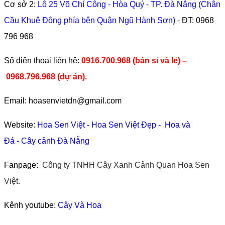
Cơ sở 2:
Lô 25 Võ Chí Công - Hòa Quý - TP. Đà Nẵng (Chân
Cầu Khuê Đông phía bên Quận Ngũ Hành Sơn)
- ĐT:
0968
796 968
​Số điện thoại liên hệ:
0916.700.968 (bán sỉ và lẻ) –
0968.796.968
(
dự án).
Email: hoasenvietdn@gmail.com
Website:
Hoa Sen Việt
-
Hoa Sen Việt Đẹp
-
Hoa và
Đá
-
Cây cảnh Đà Nẵng
Fanpage:
Công ty TNHH Cây Xanh Cảnh Quan Hoa Sen
Việt.
Kênh youtube:
Cây Và Hoa