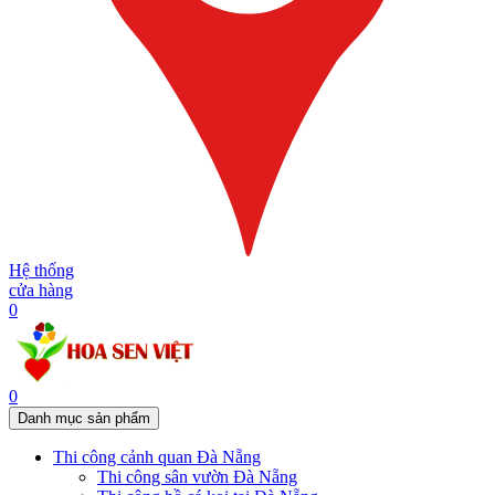
Hệ thống
cửa hàng
0
0
Danh mục sản phẩm
Thi công cảnh quan Đà Nẵng
Thi công sân vườn Đà Nẵng