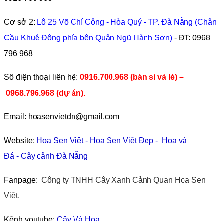
Cơ sở 2:
Lô 25 Võ Chí Công - Hòa Quý - TP. Đà Nẵng (Chân
Cầu Khuê Đông phía bên Quận Ngũ Hành Sơn)
- ĐT:
0968
796 968
​Số điện thoại liên hệ:
0916.700.968 (bán sỉ và lẻ) –
0968.796.968
(
dự án).
Email: hoasenvietdn@gmail.com
Website:
Hoa Sen Việt
-
Hoa Sen Việt Đẹp
-
Hoa và
Đá
-
Cây cảnh Đà Nẵng
Fanpage:
Công ty TNHH Cây Xanh Cảnh Quan Hoa Sen
Việt.
Kênh youtube:
Cây Và Hoa