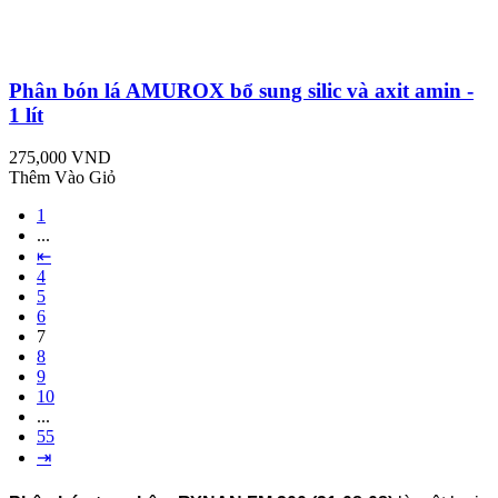
Phân bón lá AMUROX bổ sung silic và axit amin -
1 lít
275,000 VND
Thêm Vào Giỏ
1
...
⇤
4
5
6
7
8
9
10
...
55
⇥