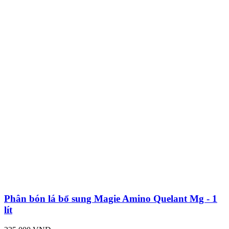
Phân bón lá bổ sung Magie Amino Quelant Mg - 1
lít