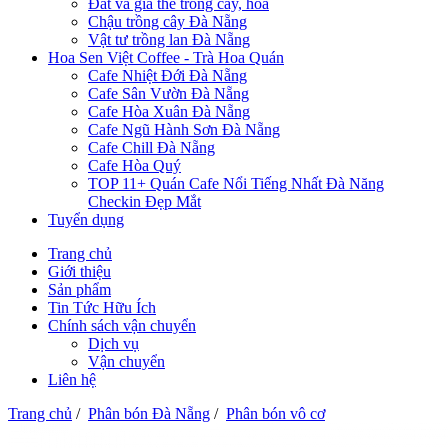
Đất và giá thể trồng cây, hoa
Chậu trồng cây Đà Nẵng
Vật tư trồng lan Đà Nẵng
Hoa Sen Việt Coffee - Trà Hoa Quán
Cafe Nhiệt Đới Đà Nẵng
Cafe Sân Vườn Đà Nẵng
Cafe Hòa Xuân Đà Nẵng
Cafe Ngũ Hành Sơn Đà Nẵng
Cafe Chill Đà Nẵng
Cafe Hòa Quý
TOP 11+ Quán Cafe Nổi Tiếng Nhất Đà Năng
Checkin Đẹp Mắt
Tuyển dụng
Trang chủ
Giới thiệu
Sản phẩm
Tin Tức Hữu Ích
Chính sách vận chuyển
Dịch vụ
Vận chuyển
Liên hệ
Trang chủ
/
Phân bón Đà Nẵng
/
Phân bón vô cơ