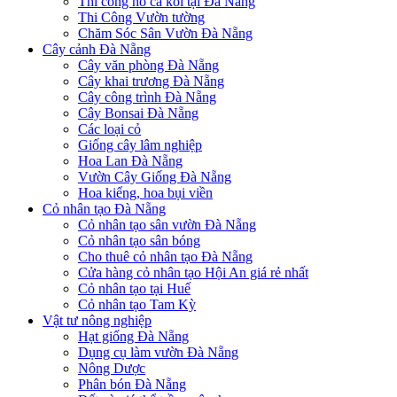
Thi công hồ cá koi tại Đà Nẵng
Thi Công Vườn tường
Chăm Sóc Sân Vườn Đà Nẵng
Cây cảnh Đà Nẵng
Cây văn phòng Đà Nẵng
Cây khai trương Đà Nẵng
Cây công trình Đà Nẵng
Cây Bonsai Đà Nẵng
Các loại cỏ
Giống cây lâm nghiệp
Hoa Lan Đà Nẵng
Vườn Cây Giống Đà Nẵng
Hoa kiểng, hoa bụi viền
Cỏ nhân tạo Đà Nẵng
Cỏ nhân tạo sân vườn Đà Nẵng
Cỏ nhân tạo sân bóng
Cho thuê cỏ nhân tạo Đà Nẵng
Cửa hàng cỏ nhân tạo Hội An giá rẻ nhất
Cỏ nhân tạo tại Huế
Cỏ nhân tạo Tam Kỳ
Vật tư nông nghiệp
Hạt giống Đà Nẵng
Dụng cụ làm vườn Đà Nẵng
Nông Dược
Phân bón Đà Nẵng