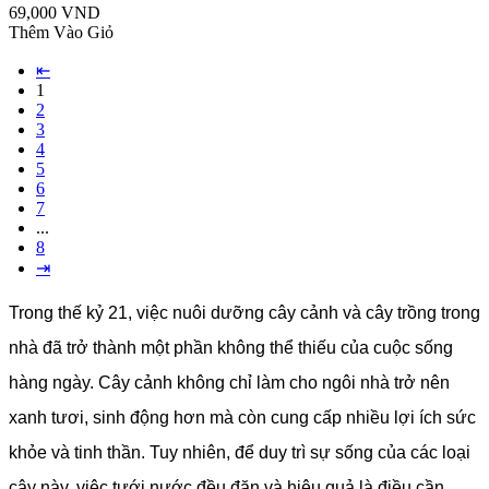
69,000 VND
Thêm Vào Giỏ
⇤
1
2
3
4
5
6
7
...
8
⇥
Trong thế kỷ 21, việc nuôi dưỡng cây cảnh và cây trồng trong
nhà đã trở thành một phần không thể thiếu của cuộc sống
hàng ngày. Cây cảnh không chỉ làm cho ngôi nhà trở nên
xanh tươi, sinh động hơn mà còn cung cấp nhiều lợi ích sức
khỏe và tinh thần. Tuy nhiên, để duy trì sự sống của các loại
cây này, việc tưới nước đều đặn và hiệu quả là điều cần