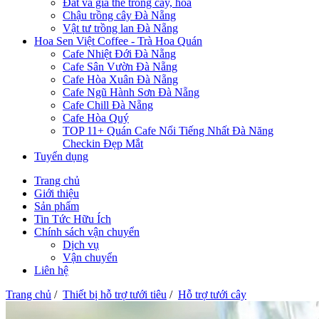
Đất và giá thể trồng cây, hoa
Chậu trồng cây Đà Nẵng
Vật tư trồng lan Đà Nẵng
Hoa Sen Việt Coffee - Trà Hoa Quán
Cafe Nhiệt Đới Đà Nẵng
Cafe Sân Vườn Đà Nẵng
Cafe Hòa Xuân Đà Nẵng
Cafe Ngũ Hành Sơn Đà Nẵng
Cafe Chill Đà Nẵng
Cafe Hòa Quý
TOP 11+ Quán Cafe Nổi Tiếng Nhất Đà Năng
Checkin Đẹp Mắt
Tuyển dụng
Trang chủ
Giới thiệu
Sản phẩm
Tin Tức Hữu Ích
Chính sách vận chuyển
Dịch vụ
Vận chuyển
Liên hệ
Trang chủ
/
Thiết bị hỗ trợ tưới tiêu
/
Hỗ trợ tưới cây