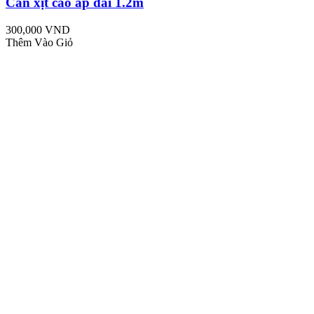
Cần xịt cao áp dài 1.2m
300,000 VND
Thêm Vào Giỏ