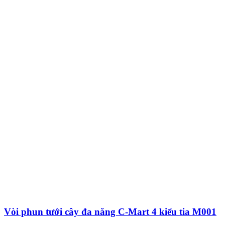
Vòi phun tưới cây đa năng C-Mart 4 kiểu tia M001