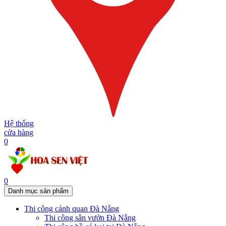
Hệ thống
cửa hàng
0
0
Danh mục sản phẩm
Thi công cảnh quan Đà Nẵng
Thi công sân vườn Đà Nẵng