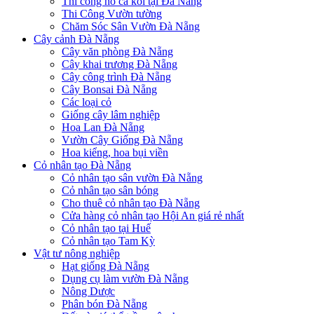
Thi công hồ cá koi tại Đà Nẵng
Thi Công Vườn tường
Chăm Sóc Sân Vườn Đà Nẵng
Cây cảnh Đà Nẵng
Cây văn phòng Đà Nẵng
Cây khai trương Đà Nẵng
Cây công trình Đà Nẵng
Cây Bonsai Đà Nẵng
Các loại cỏ
Giống cây lâm nghiệp
Hoa Lan Đà Nẵng
Vườn Cây Giống Đà Nẵng
Hoa kiểng, hoa bụi viền
Cỏ nhân tạo Đà Nẵng
Cỏ nhân tạo sân vườn Đà Nẵng
Cỏ nhân tạo sân bóng
Cho thuê cỏ nhân tạo Đà Nẵng
Cửa hàng cỏ nhân tạo Hội An giá rẻ nhất
Cỏ nhân tạo tại Huế
Cỏ nhân tạo Tam Kỳ
Vật tư nông nghiệp
Hạt giống Đà Nẵng
Dụng cụ làm vườn Đà Nẵng
Nông Dược
Phân bón Đà Nẵng