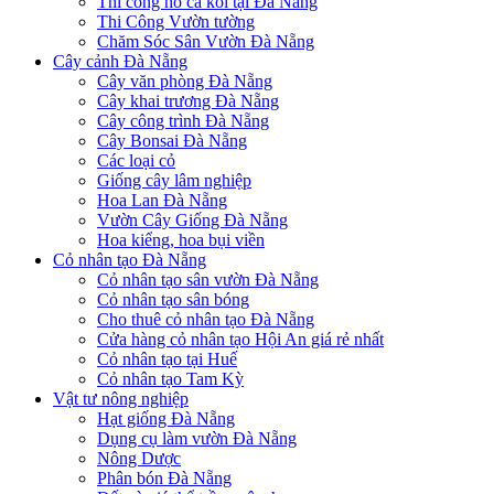
Thi công hồ cá koi tại Đà Nẵng
Thi Công Vườn tường
Chăm Sóc Sân Vườn Đà Nẵng
Cây cảnh Đà Nẵng
Cây văn phòng Đà Nẵng
Cây khai trương Đà Nẵng
Cây công trình Đà Nẵng
Cây Bonsai Đà Nẵng
Các loại cỏ
Giống cây lâm nghiệp
Hoa Lan Đà Nẵng
Vườn Cây Giống Đà Nẵng
Hoa kiểng, hoa bụi viền
Cỏ nhân tạo Đà Nẵng
Cỏ nhân tạo sân vườn Đà Nẵng
Cỏ nhân tạo sân bóng
Cho thuê cỏ nhân tạo Đà Nẵng
Cửa hàng cỏ nhân tạo Hội An giá rẻ nhất
Cỏ nhân tạo tại Huế
Cỏ nhân tạo Tam Kỳ
Vật tư nông nghiệp
Hạt giống Đà Nẵng
Dụng cụ làm vườn Đà Nẵng
Nông Dược
Phân bón Đà Nẵng