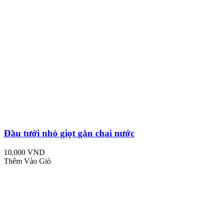
Đầu tưới nhỏ giọt gắn chai nước
10,000 VND
Thêm Vào Giỏ