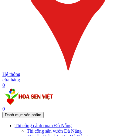
Hệ thống
cửa hàng
0
0
Danh mục sản phẩm
Thi công cảnh quan Đà Nẵng
Thi công sân vườn Đà Nẵng