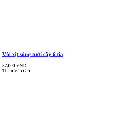
Vòi xịt súng tưới cây 6 tia
87,000 VND
Thêm Vào Giỏ