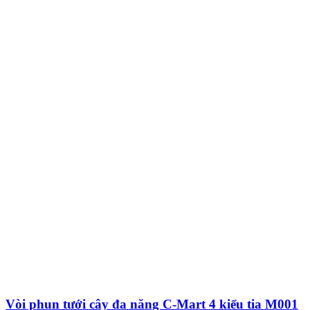
Vòi phun tưới cây đa năng C-Mart 4 kiểu tia M001