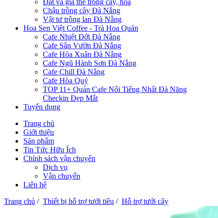
Đất và giá thể trồng cây, hoa
Chậu trồng cây Đà Nẵng
Vật tư trồng lan Đà Nẵng
Hoa Sen Việt Coffee - Trà Hoa Quán
Cafe Nhiệt Đới Đà Nẵng
Cafe Sân Vườn Đà Nẵng
Cafe Hòa Xuân Đà Nẵng
Cafe Ngũ Hành Sơn Đà Nẵng
Cafe Chill Đà Nẵng
Cafe Hòa Quý
TOP 11+ Quán Cafe Nổi Tiếng Nhất Đà Năng
Checkin Đẹp Mắt
Tuyển dụng
Trang chủ
Giới thiệu
Sản phẩm
Tin Tức Hữu Ích
Chính sách vận chuyển
Dịch vụ
Vận chuyển
Liên hệ
Trang chủ
/
Thiết bị hỗ trợ tưới tiêu
/
Hỗ trợ tưới cây