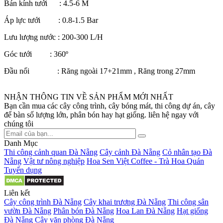
Bán kính tưới : 4.5-6 M
Áp lực tưới : 0.8-1.5 Bar
Lưu lượng nước : 200-300 L/H
Góc tưới : 360º
Đầu nối : Răng ngoài 17+21mm , Răng trong 27mm
NHẬN THÔNG TIN VỀ SẢN PHẨM MỚI NHẤT
Bạn cần mua các cây công trình, cây bóng mát, thi công dự án, cây
để bàn số lượng lớn, phân bón hay hạt giống. liên hệ ngay với
chúng tôi
Danh Mục
Thi công cảnh quan Đà Nẵng
Cây cảnh Đà Nẵng
Cỏ nhân tạo Đà
Nẵng
Vật tư nông nghiệp
Hoa Sen Việt Coffee - Trà Hoa Quán
Tuyển dụng
Liên kết
Cây công trình Đà Nẵng
Cây khai trương Đà Nẵng
Thi công sân
vườn Đà Nẵng
Phân bón Đà Nẵng
Hoa Lan Đà Nẵng
Hạt giống
Đà Nẵng
Cây văn phòng Đà Nẵng