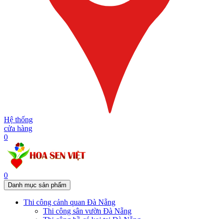
Hệ thống
cửa hàng
0
0
Danh mục sản phẩm
Thi công cảnh quan Đà Nẵng
Thi công sân vườn Đà Nẵng