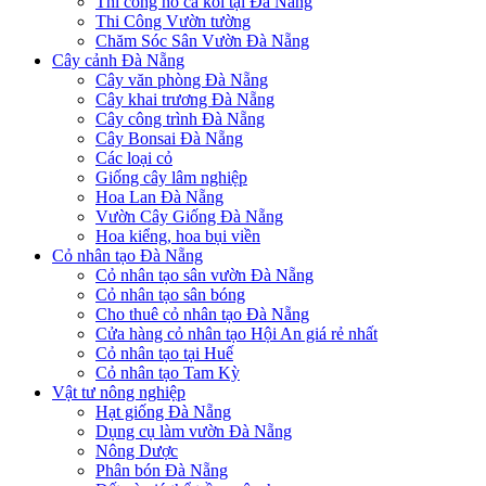
Thi công hồ cá koi tại Đà Nẵng
Thi Công Vườn tường
Chăm Sóc Sân Vườn Đà Nẵng
Cây cảnh Đà Nẵng
Cây văn phòng Đà Nẵng
Cây khai trương Đà Nẵng
Cây công trình Đà Nẵng
Cây Bonsai Đà Nẵng
Các loại cỏ
Giống cây lâm nghiệp
Hoa Lan Đà Nẵng
Vườn Cây Giống Đà Nẵng
Hoa kiểng, hoa bụi viền
Cỏ nhân tạo Đà Nẵng
Cỏ nhân tạo sân vườn Đà Nẵng
Cỏ nhân tạo sân bóng
Cho thuê cỏ nhân tạo Đà Nẵng
Cửa hàng cỏ nhân tạo Hội An giá rẻ nhất
Cỏ nhân tạo tại Huế
Cỏ nhân tạo Tam Kỳ
Vật tư nông nghiệp
Hạt giống Đà Nẵng
Dụng cụ làm vườn Đà Nẵng
Nông Dược
Phân bón Đà Nẵng