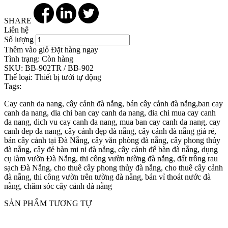
SHARE
Liên hệ
Số lượng
Thêm vào giỏ
Đặt hàng ngay
Tình trạng:
Còn hàng
SKU:
BB-902TR / BB-902
Thể loại:
Thiết bị tưới tự động
Tags:
Cay canh da nang, cây cảnh đà nẵng, bán cây cảnh đà nẵng,ban cay
canh da nang, dia chi ban cay canh da nang, dia chi mua cay canh
da nang, dich vu cay canh da nang, mua ban cay canh da nang, cay
canh dep da nang, cây cảnh đẹp đà nẵng, cây cảnh đà nẵng giá rẻ,
bán cây cảnh tại Đà Nẵng, cây văn phòng đà nẵng, cây phong thủy
đà nẵng, cây đẻ bàn mi ni đà nẵng, cây cảnh để bàn đà nẵng, dụng
cụ làm vườn Đà Nẵng, thi công vườn tường đà nẵng, đất trồng rau
sạch Đà Nẵng, cho thuê cây phong thủy đà nẵng, cho thuê cây cảnh
đà nẵng, thi công vườn trên tường đà nẵng, bán vỉ thoát nước đà
nẵng, chăm sóc cây cảnh đà nẵng
SẢN PHẨM TƯƠNG TỰ