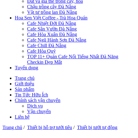
Đất và giá thể trồng cây, hoa
Chậu trồng cây Đà Nẵng
Vật tư trồng lan Đà Nẵng
Hoa Sen Việt Coffee - Trà Hoa Quán
Cafe Nhiệt Đới Đà Nẵng
Cafe Sân Vườn Đà Nẵng
Cafe Hòa Xuân Đà Nẵng
Cafe Ngũ Hành Sơn Đà Nẵng
Cafe Chill Đà Nẵng
Cafe Hòa Quý
TOP 11+ Quán Cafe Nổi Tiếng Nhất Đà Năng
Checkin Đẹp Mắt
Tuyển dụng
Trang chủ
Giới thiệu
Sản phẩm
Tin Tức Hữu Ích
Chính sách vận chuyển
Dịch vụ
Vận chuyển
Liên hệ
Trang chủ
/
Thiết bị hỗ trợ tưới tiêu
/
Thiết bị tưới tự động