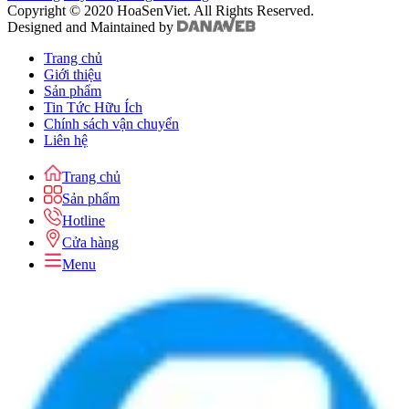
Copyright © 2020 HoaSenViet. All Rights Reserved.
Designed and Maintained by
Trang chủ
Giới thiệu
Sản phẩm
Tin Tức Hữu Ích
Chính sách vận chuyển
Liên hệ
Trang chủ
Sản phẩm
Hotline
Cửa hàng
Menu