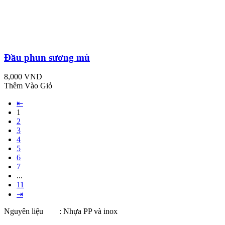
Đầu phun sương mù
8,000 VND
Thêm Vào Giỏ
⇤
1
2
3
4
5
6
7
...
11
⇥
Nguyên liệu : Nhựa PP và inox