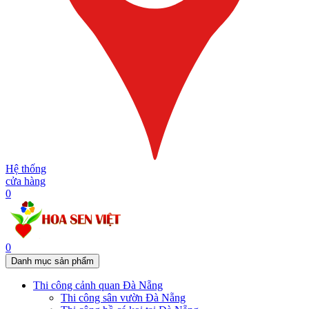
Hệ thống
cửa hàng
0
0
Danh mục sản phẩm
Thi công cảnh quan Đà Nẵng
Thi công sân vườn Đà Nẵng