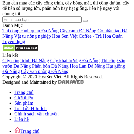
Bạn cần mua các cây công trình, cây bóng mát, thi công dự án, cây
để bàn số lượng lớn, phân bón hay hạt giống. liên hệ ngay với
chúng tôi
Danh Mục
Thi công cảnh quan Đà Nẵng
Cây cảnh Đà Nẵng
Cỏ nhân tạo Đà
Nẵng
Vật tư nông nghiệp
Hoa Sen Việt Coffee - Trà Hoa Quán
Tuyển dụng
Liên kết
Cây công trình Đà Nẵng
Cây khai trương Đà Nẵng
Thi công sân
vườn Đà Nẵng
Phân bón Đà Nẵng
Hoa Lan Đà Nẵng
Hạt giống
Đà Nẵng
Cây văn phòng Đà Nẵng
Copyright © 2020 HoaSenViet. All Rights Reserved.
Designed and Maintained by
Trang chủ
Giới thiệu
Sản phẩm
Tin Tức Hữu Ích
Chính sách vận chuyển
Liên hệ
Trang chủ