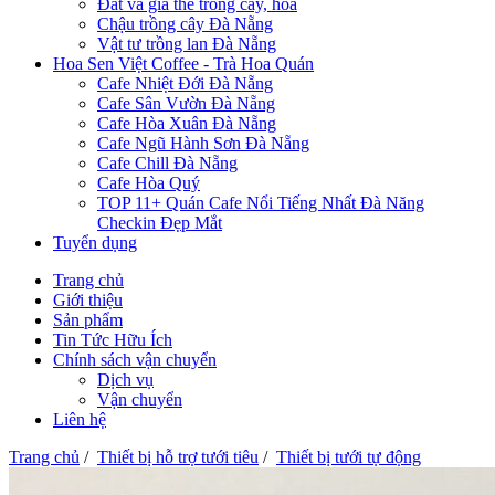
Đất và giá thể trồng cây, hoa
Chậu trồng cây Đà Nẵng
Vật tư trồng lan Đà Nẵng
Hoa Sen Việt Coffee - Trà Hoa Quán
Cafe Nhiệt Đới Đà Nẵng
Cafe Sân Vườn Đà Nẵng
Cafe Hòa Xuân Đà Nẵng
Cafe Ngũ Hành Sơn Đà Nẵng
Cafe Chill Đà Nẵng
Cafe Hòa Quý
TOP 11+ Quán Cafe Nổi Tiếng Nhất Đà Năng
Checkin Đẹp Mắt
Tuyển dụng
Trang chủ
Giới thiệu
Sản phẩm
Tin Tức Hữu Ích
Chính sách vận chuyển
Dịch vụ
Vận chuyển
Liên hệ
Trang chủ
/
Thiết bị hỗ trợ tưới tiêu
/
Thiết bị tưới tự động