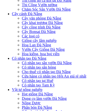
Thi công hồ cá koi tại Đà Nẵng
Thi Công Vườn tường
Chăm Sóc Sân Vườn Đà Nẵng
Cây cảnh Đà Nẵng
Cây văn phòng Đà Nẵng
Cây khai trương Đà Nẵng
Cây công trình Đà Nẵng
Cây Bonsai Đà Nẵng
Các loại cỏ
Giống cây lâm nghiệp
Hoa Lan Đà Nẵng
Vườn Cây Giống Đà Nẵng
Hoa kiểng, hoa bụi viền
Cỏ nhân tạo Đà Nẵng
Cỏ nhân tạo sân vườn Đà Nẵng
Cỏ nhân tạo sân bóng
Cho thuê cỏ nhân tạo Đà Nẵng
Cửa hàng cỏ nhân tạo Hội An giá rẻ nhất
Cỏ nhân tạo tại Huế
Cỏ nhân tạo Tam Kỳ
Vật tư nông nghiệp
Hạt giống Đà Nẵng
Dụng cụ làm vườn Đà Nẵng
Nông Dược
Phân bón Đà Nẵng