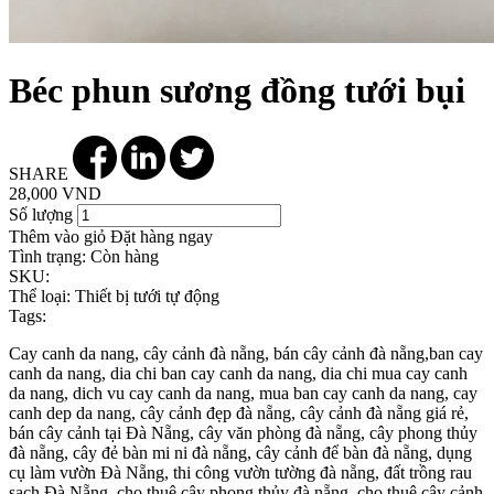
Béc phun sương đồng tưới bụi
SHARE
28,000 VND
Số lượng
Thêm vào giỏ
Đặt hàng ngay
Tình trạng:
Còn hàng
SKU:
Thể loại:
Thiết bị tưới tự động
Tags:
Cay canh da nang, cây cảnh đà nẵng, bán cây cảnh đà nẵng,ban cay
canh da nang, dia chi ban cay canh da nang, dia chi mua cay canh
da nang, dich vu cay canh da nang, mua ban cay canh da nang, cay
canh dep da nang, cây cảnh đẹp đà nẵng, cây cảnh đà nẵng giá rẻ,
bán cây cảnh tại Đà Nẵng, cây văn phòng đà nẵng, cây phong thủy
đà nẵng, cây đẻ bàn mi ni đà nẵng, cây cảnh để bàn đà nẵng, dụng
cụ làm vườn Đà Nẵng, thi công vườn tường đà nẵng, đất trồng rau
sạch Đà Nẵng, cho thuê cây phong thủy đà nẵng, cho thuê cây cảnh