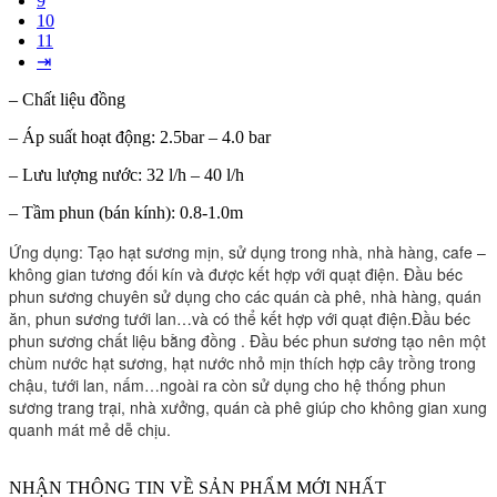
9
10
11
⇥
– Chất liệu đồng
– Áp suất hoạt động: 2.5bar – 4.0 bar
– Lưu lượng nước: 32 l/h – 40 l/h
– Tầm phun (bán kính): 0.8-1.0m
Ứng dụng: Tạo hạt sương mịn, sử dụng trong nhà, nhà hàng, cafe –
không gian tương đối kín và được kết hợp với quạt điện. Đầu béc
phun sương chuyên sử dụng cho các quán cà phê, nhà hàng, quán
ăn, phun sương tưới lan…và có thể kết hợp với quạt điện.Đầu béc
phun sương chất liệu bằng đồng . Đầu béc phun sương tạo nên một
chùm nước hạt sương, hạt nước nhỏ mịn thích hợp cây trồng trong
chậu, tưới lan, nấm…ngoài ra còn sử dụng cho hệ thống phun
sương trang trại, nhà xưởng, quán cà phê giúp cho không gian xung
quanh mát mẻ dễ chịu.
NHẬN THÔNG TIN VỀ SẢN PHẨM MỚI NHẤT