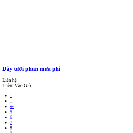
Dây tưới phun mưa phi
Liên hệ
Thêm Vào Giỏ
1
...
⇤
5
6
7
8