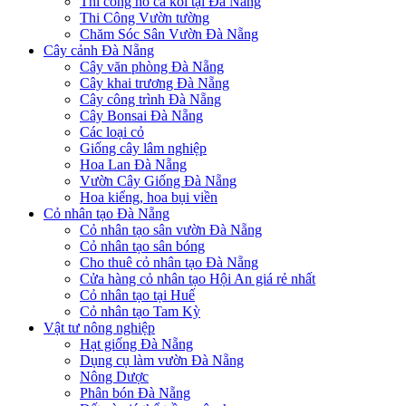
Thi công hồ cá koi tại Đà Nẵng
Thi Công Vườn tường
Chăm Sóc Sân Vườn Đà Nẵng
Cây cảnh Đà Nẵng
Cây văn phòng Đà Nẵng
Cây khai trương Đà Nẵng
Cây công trình Đà Nẵng
Cây Bonsai Đà Nẵng
Các loại cỏ
Giống cây lâm nghiệp
Hoa Lan Đà Nẵng
Vườn Cây Giống Đà Nẵng
Hoa kiểng, hoa bụi viền
Cỏ nhân tạo Đà Nẵng
Cỏ nhân tạo sân vườn Đà Nẵng
Cỏ nhân tạo sân bóng
Cho thuê cỏ nhân tạo Đà Nẵng
Cửa hàng cỏ nhân tạo Hội An giá rẻ nhất
Cỏ nhân tạo tại Huế
Cỏ nhân tạo Tam Kỳ
Vật tư nông nghiệp
Hạt giống Đà Nẵng
Dụng cụ làm vườn Đà Nẵng
Nông Dược
Phân bón Đà Nẵng