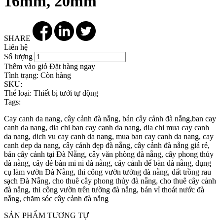
16mm, 20mm
SHARE
Liên hệ
Số lượng
Thêm vào giỏ
Đặt hàng ngay
Tình trạng:
Còn hàng
SKU:
Thể loại:
Thiết bị tưới tự động
Tags:
Cay canh da nang, cây cảnh đà nẵng, bán cây cảnh đà nẵng,ban cay
canh da nang, dia chi ban cay canh da nang, dia chi mua cay canh
da nang, dich vu cay canh da nang, mua ban cay canh da nang, cay
canh dep da nang, cây cảnh đẹp đà nẵng, cây cảnh đà nẵng giá rẻ,
bán cây cảnh tại Đà Nẵng, cây văn phòng đà nẵng, cây phong thủy
đà nẵng, cây đẻ bàn mi ni đà nẵng, cây cảnh để bàn đà nẵng, dụng
cụ làm vườn Đà Nẵng, thi công vườn tường đà nẵng, đất trồng rau
sạch Đà Nẵng, cho thuê cây phong thủy đà nẵng, cho thuê cây cảnh
đà nẵng, thi công vườn trên tường đà nẵng, bán vỉ thoát nước đà
nẵng, chăm sóc cây cảnh đà nẵng
SẢN PHẨM TƯƠNG TỰ