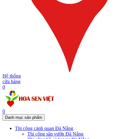
Hệ thống
cửa hàng
0
0
Danh mục sản phẩm
Thi công cảnh quan Đà Nẵng
Thi công sân vườn Đà Nẵng