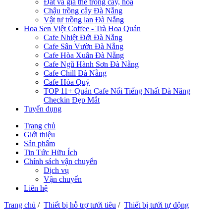
Đất và giá thể trồng cây, hoa
Chậu trồng cây Đà Nẵng
Vật tư trồng lan Đà Nẵng
Hoa Sen Việt Coffee - Trà Hoa Quán
Cafe Nhiệt Đới Đà Nẵng
Cafe Sân Vườn Đà Nẵng
Cafe Hòa Xuân Đà Nẵng
Cafe Ngũ Hành Sơn Đà Nẵng
Cafe Chill Đà Nẵng
Cafe Hòa Quý
TOP 11+ Quán Cafe Nổi Tiếng Nhất Đà Năng
Checkin Đẹp Mắt
Tuyển dụng
Trang chủ
Giới thiệu
Sản phẩm
Tin Tức Hữu Ích
Chính sách vận chuyển
Dịch vụ
Vận chuyển
Liên hệ
Trang chủ
/
Thiết bị hỗ trợ tưới tiêu
/
Thiết bị tưới tự động