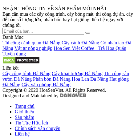
NHẬN THÔNG TIN VỀ SẢN PHẨM MỚI NHẤT
Bạn cần mua các cây công trình, cây bóng mát, thi công dự án, cây
để bàn số lượng lớn, phân bón hay hạt giống. liên hệ ngay với
chúng tôi
Danh Mục
Thi công cảnh quan Đà Nẵng
Cây cảnh Đà Nẵng
Cỏ nhân tạo Đà
Nẵng
Vật tư nông nghiệp
Hoa Sen Việt Coffee - Trà Hoa Quán
Tuyển dụng
Liên kết
Cây công trình Đà Nẵng
Cây khai trương Đà Nẵng
Thi công sân
vườn Đà Nẵng
Phân bón Đà Nẵng
Hoa Lan Đà Nẵng
Hạt giống
Đà Nẵng
Cây văn phòng Đà Nẵng
Copyright © 2020 HoaSenViet. All Rights Reserved.
Designed and Maintained by
Trang chủ
Giới thiệu
Sản phẩm
Tin Tức Hữu Ích
Chính sách vận chuyển
Liên hệ