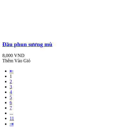
Đầu phun sương mù
8,000 VND
Thêm Vào Giỏ
⇤
1
2
3
4
5
6
7
...
11
⇥