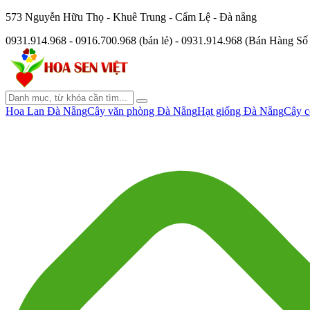
573 Nguyễn Hữu Thọ - Khuê Trung - Cẩm Lệ - Đà nẵng
0931.914.968 - 0916.700.968 (bán lẻ) - 0931.914.968 (Bán Hàng S
Hoa Lan Đà Nẵng
Cây văn phòng Đà Nẵng
Hạt giống Đà Nẵng
Cây c