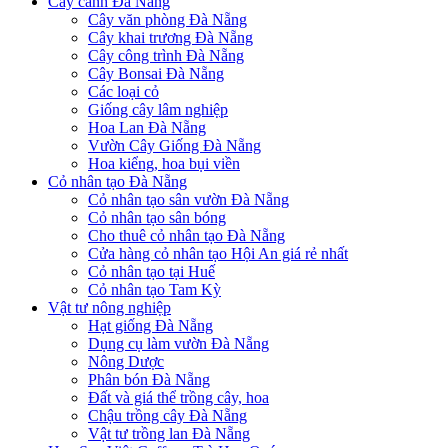
Cây cảnh Đà Nẵng
Cây văn phòng Đà Nẵng
Cây khai trương Đà Nẵng
Cây công trình Đà Nẵng
Cây Bonsai Đà Nẵng
Các loại cỏ
Giống cây lâm nghiệp
Hoa Lan Đà Nẵng
Vườn Cây Giống Đà Nẵng
Hoa kiểng, hoa bụi viền
Cỏ nhân tạo Đà Nẵng
Cỏ nhân tạo sân vườn Đà Nẵng
Cỏ nhân tạo sân bóng
Cho thuê cỏ nhân tạo Đà Nẵng
Cửa hàng cỏ nhân tạo Hội An giá rẻ nhất
Cỏ nhân tạo tại Huế
Cỏ nhân tạo Tam Kỳ
Vật tư nông nghiệp
Hạt giống Đà Nẵng
Dụng cụ làm vườn Đà Nẵng
Nông Dược
Phân bón Đà Nẵng
Đất và giá thể trồng cây, hoa
Chậu trồng cây Đà Nẵng
Vật tư trồng lan Đà Nẵng