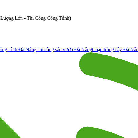
ố Lượng Lớn - Thi Công Công Trình)
ông trình Đà Nẵng
Thi công sân vườn Đà Nẵng
Chậu trồng cây Đà Nẵ