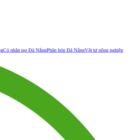
ng
Cỏ nhân tạo Đà Nẵng
Phân bón Đà Nẵng
Vật tư nông nghiệp