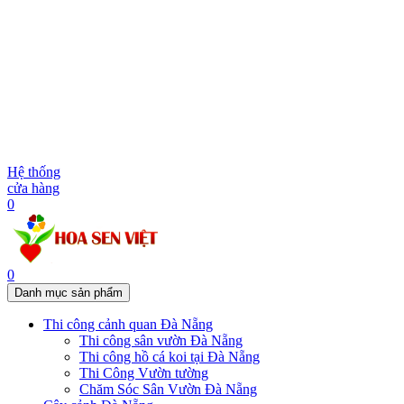
Hệ thống
cửa hàng
0
0
Danh mục sản phẩm
Thi công cảnh quan Đà Nẵng
Thi công sân vườn Đà Nẵng
Thi công hồ cá koi tại Đà Nẵng
Thi Công Vườn tường
Chăm Sóc Sân Vườn Đà Nẵng