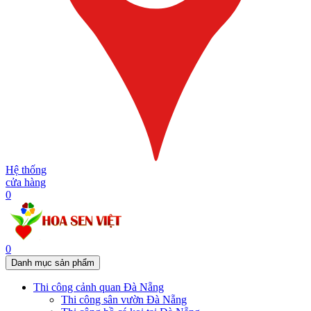
Hệ thống
cửa hàng
0
0
Danh mục sản phẩm
Thi công cảnh quan Đà Nẵng
Thi công sân vườn Đà Nẵng