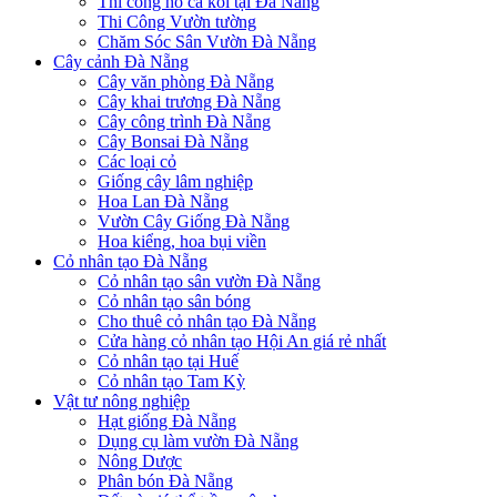
Thi công hồ cá koi tại Đà Nẵng
Thi Công Vườn tường
Chăm Sóc Sân Vườn Đà Nẵng
Cây cảnh Đà Nẵng
Cây văn phòng Đà Nẵng
Cây khai trương Đà Nẵng
Cây công trình Đà Nẵng
Cây Bonsai Đà Nẵng
Các loại cỏ
Giống cây lâm nghiệp
Hoa Lan Đà Nẵng
Vườn Cây Giống Đà Nẵng
Hoa kiểng, hoa bụi viền
Cỏ nhân tạo Đà Nẵng
Cỏ nhân tạo sân vườn Đà Nẵng
Cỏ nhân tạo sân bóng
Cho thuê cỏ nhân tạo Đà Nẵng
Cửa hàng cỏ nhân tạo Hội An giá rẻ nhất
Cỏ nhân tạo tại Huế
Cỏ nhân tạo Tam Kỳ
Vật tư nông nghiệp
Hạt giống Đà Nẵng
Dụng cụ làm vườn Đà Nẵng
Nông Dược
Phân bón Đà Nẵng