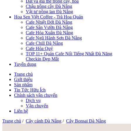
Đất và giá thể trồng cây, hoa
Chậu trồng cây Đà Nẵng
Vật tư trồng lan Đà Nẵng
Hoa Sen Việt Coffee - Trà Hoa Quán
Cafe Nhiệt Đới Đà Nẵng
Cafe Sân Vườn Đà Nẵng
Cafe Hòa Xuân Đà Nẵng
Cafe Ngũ Hành Sơn Đà Nẵng
Cafe Chill Đà Nẵng
Cafe Hòa Quý
TOP 11+ Quán Cafe Nổi Tiếng Nhất Đà Năng
Checkin Đẹp Mắt
Tuyển dụng
Trang chủ
Giới thiệu
Sản phẩm
Tin Tức Hữu Ích
Chính sách vận chuyển
Dịch vụ
Vận chuyển
Liên hệ
Trang chủ
/
Cây cảnh Đà Nẵng
/
Cây Bonsai Đà Nẵng