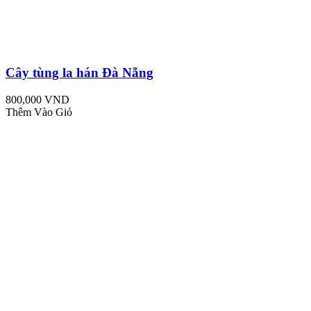
Cây tùng la hán Đà Nẵng
800,000 VND
Thêm Vào Giỏ