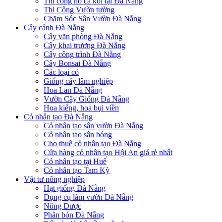
Thi công hồ cá koi tại Đà Nẵng
Thi Công Vườn tường
Chăm Sóc Sân Vườn Đà Nẵng
Cây cảnh Đà Nẵng
Cây văn phòng Đà Nẵng
Cây khai trương Đà Nẵng
Cây công trình Đà Nẵng
Cây Bonsai Đà Nẵng
Các loại cỏ
Giống cây lâm nghiệp
Hoa Lan Đà Nẵng
Vườn Cây Giống Đà Nẵng
Hoa kiểng, hoa bụi viền
Cỏ nhân tạo Đà Nẵng
Cỏ nhân tạo sân vườn Đà Nẵng
Cỏ nhân tạo sân bóng
Cho thuê cỏ nhân tạo Đà Nẵng
Cửa hàng cỏ nhân tạo Hội An giá rẻ nhất
Cỏ nhân tạo tại Huế
Cỏ nhân tạo Tam Kỳ
Vật tư nông nghiệp
Hạt giống Đà Nẵng
Dụng cụ làm vườn Đà Nẵng
Nông Dược
Phân bón Đà Nẵng