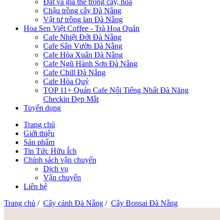
Đất và giá thể trồng cây, hoa
Chậu trồng cây Đà Nẵng
Vật tư trồng lan Đà Nẵng
Hoa Sen Việt Coffee - Trà Hoa Quán
Cafe Nhiệt Đới Đà Nẵng
Cafe Sân Vườn Đà Nẵng
Cafe Hòa Xuân Đà Nẵng
Cafe Ngũ Hành Sơn Đà Nẵng
Cafe Chill Đà Nẵng
Cafe Hòa Quý
TOP 11+ Quán Cafe Nổi Tiếng Nhất Đà Năng
Checkin Đẹp Mắt
Tuyển dụng
Trang chủ
Giới thiệu
Sản phẩm
Tin Tức Hữu Ích
Chính sách vận chuyển
Dịch vụ
Vận chuyển
Liên hệ
Trang chủ
/
Cây cảnh Đà Nẵng
/
Cây Bonsai Đà Nẵng