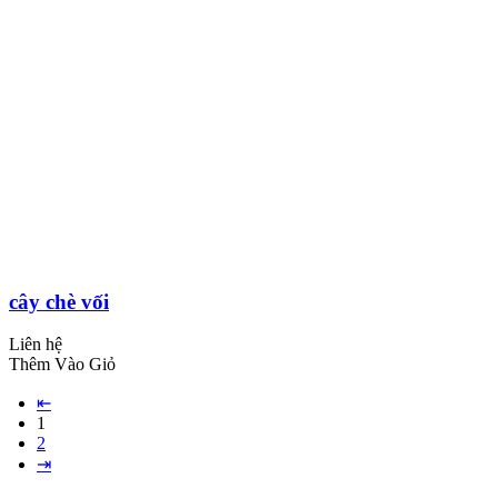
cây chè vối
Liên hệ
Thêm Vào Giỏ
⇤
1
2
⇥