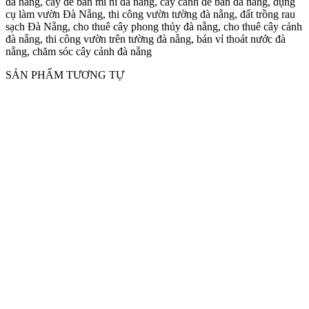
đà nẵng, cây đẻ bàn mi ni đà nẵng, cây cảnh để bàn đà nẵng, dụng
cụ làm vườn Đà Nẵng, thi công vườn tường đà nẵng, đất trồng rau
sạch Đà Nẵng, cho thuê cây phong thủy đà nẵng, cho thuê cây cảnh
đà nẵng, thi công vườn trên tường đà nẵng, bán vỉ thoát nước đà
nẵng, chăm sóc cây cảnh đà nẵng
SẢN PHẨM TƯƠNG TỰ