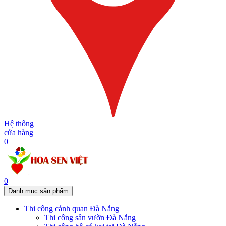
Hệ thống
cửa hàng
0
0
Danh mục sản phẩm
Thi công cảnh quan Đà Nẵng
Thi công sân vườn Đà Nẵng