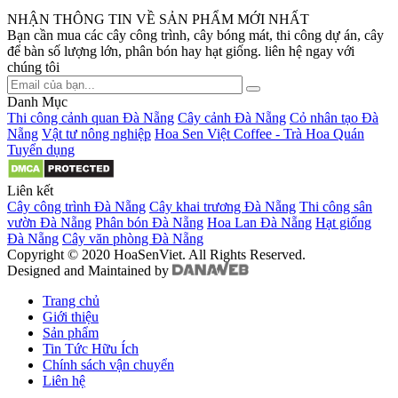
NHẬN THÔNG TIN VỀ SẢN PHẨM MỚI NHẤT
Bạn cần mua các cây công trình, cây bóng mát, thi công dự án, cây
để bàn số lượng lớn, phân bón hay hạt giống. liên hệ ngay với
chúng tôi
Danh Mục
Thi công cảnh quan Đà Nẵng
Cây cảnh Đà Nẵng
Cỏ nhân tạo Đà
Nẵng
Vật tư nông nghiệp
Hoa Sen Việt Coffee - Trà Hoa Quán
Tuyển dụng
Liên kết
Cây công trình Đà Nẵng
Cây khai trương Đà Nẵng
Thi công sân
vườn Đà Nẵng
Phân bón Đà Nẵng
Hoa Lan Đà Nẵng
Hạt giống
Đà Nẵng
Cây văn phòng Đà Nẵng
Copyright © 2020 HoaSenViet. All Rights Reserved.
Designed and Maintained by
Trang chủ
Giới thiệu
Sản phẩm
Tin Tức Hữu Ích
Chính sách vận chuyển
Liên hệ