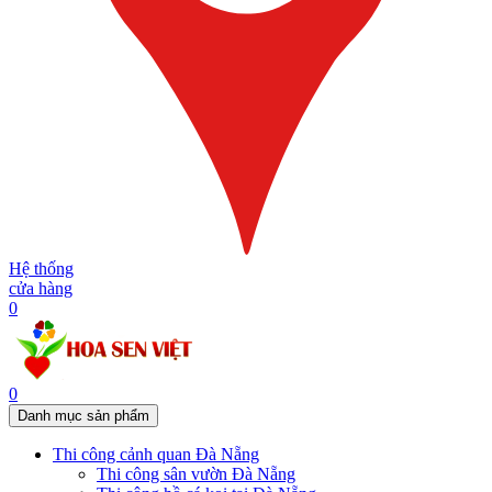
Hệ thống
cửa hàng
0
0
Danh mục sản phẩm
Thi công cảnh quan Đà Nẵng
Thi công sân vườn Đà Nẵng