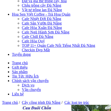
Đất và giá thể trồng cây, hoa
Chậu trồng cây Đà Nẵng
Vật tư trồng lan Đà Nẵng
Hoa Sen Việt Coffee - Trà Hoa Quán
Cafe Nhiệt Đới Đà Nẵng
Cafe Sân Vườn Đà Nẵng
Cafe Hòa Xuân Đà Nẵng
Cafe Ngũ Hành Sơn Đà Nẵng
Cafe Chill Đà Nẵng
Cafe Hòa Quý
TOP 11+ Quán Cafe Nổi Tiếng Nhất Đà Năng
Checkin Đẹp Mắt
Tuyển dụng
Trang chủ
Giới thiệu
Sản phẩm
Tin Tức Hữu Ích
Chính sách vận chuyển
Dịch vụ
Vận chuyển
Liên hệ
Trang chủ
/
Cây công trình Đà Nẵng
/
Các loại tre trúc