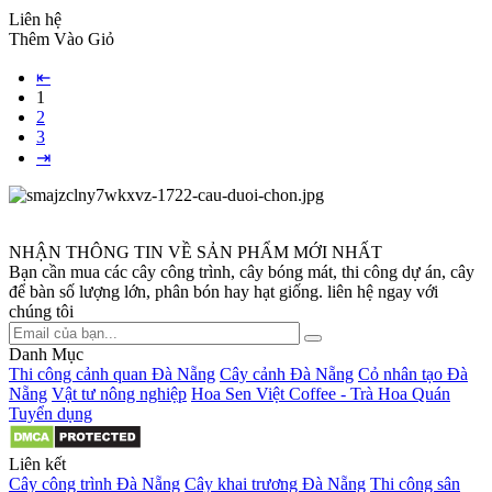
Liên hệ
Thêm Vào Giỏ
⇤
1
2
3
⇥
NHẬN THÔNG TIN VỀ SẢN PHẨM MỚI NHẤT
Bạn cần mua các cây công trình, cây bóng mát, thi công dự án, cây
để bàn số lượng lớn, phân bón hay hạt giống. liên hệ ngay với
chúng tôi
Danh Mục
Thi công cảnh quan Đà Nẵng
Cây cảnh Đà Nẵng
Cỏ nhân tạo Đà
Nẵng
Vật tư nông nghiệp
Hoa Sen Việt Coffee - Trà Hoa Quán
Tuyển dụng
Liên kết
Cây công trình Đà Nẵng
Cây khai trương Đà Nẵng
Thi công sân