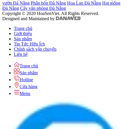
vườn Đà Nẵng
Phân bón Đà Nẵng
Hoa Lan Đà Nẵng
Hạt giống
Đà Nẵng
Cây văn phòng Đà Nẵng
Copyright © 2020 HoaSenViet. All Rights Reserved.
Designed and Maintained by
Trang chủ
Giới thiệu
Sản phẩm
Tin Tức Hữu Ích
Chính sách vận chuyển
Liên hệ
Trang chủ
Sản phẩm
Hotline
Cửa hàng
Menu