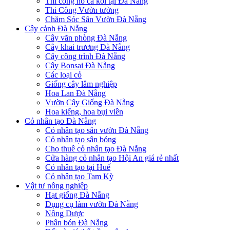
Thi công hồ cá koi tại Đà Nẵng
Thi Công Vườn tường
Chăm Sóc Sân Vườn Đà Nẵng
Cây cảnh Đà Nẵng
Cây văn phòng Đà Nẵng
Cây khai trương Đà Nẵng
Cây công trình Đà Nẵng
Cây Bonsai Đà Nẵng
Các loại cỏ
Giống cây lâm nghiệp
Hoa Lan Đà Nẵng
Vườn Cây Giống Đà Nẵng
Hoa kiểng, hoa bụi viền
Cỏ nhân tạo Đà Nẵng
Cỏ nhân tạo sân vườn Đà Nẵng
Cỏ nhân tạo sân bóng
Cho thuê cỏ nhân tạo Đà Nẵng
Cửa hàng cỏ nhân tạo Hội An giá rẻ nhất
Cỏ nhân tạo tại Huế
Cỏ nhân tạo Tam Kỳ
Vật tư nông nghiệp
Hạt giống Đà Nẵng
Dụng cụ làm vườn Đà Nẵng
Nông Dược
Phân bón Đà Nẵng