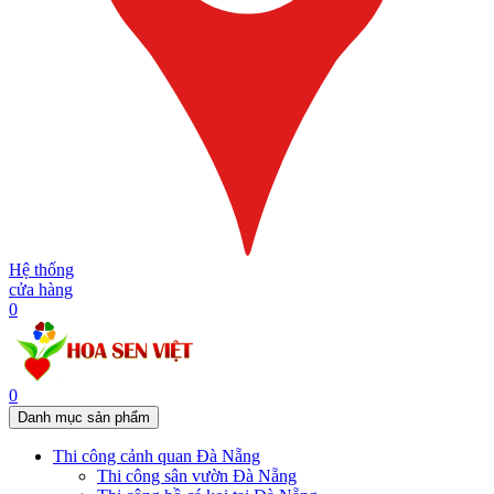
Hệ thống
cửa hàng
0
0
Danh mục sản phẩm
Thi công cảnh quan Đà Nẵng
Thi công sân vườn Đà Nẵng