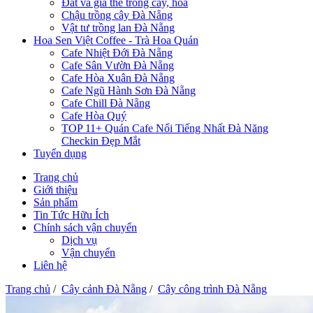
Đất và giá thể trồng cây, hoa
Chậu trồng cây Đà Nẵng
Vật tư trồng lan Đà Nẵng
Hoa Sen Việt Coffee - Trà Hoa Quán
Cafe Nhiệt Đới Đà Nẵng
Cafe Sân Vườn Đà Nẵng
Cafe Hòa Xuân Đà Nẵng
Cafe Ngũ Hành Sơn Đà Nẵng
Cafe Chill Đà Nẵng
Cafe Hòa Quý
TOP 11+ Quán Cafe Nổi Tiếng Nhất Đà Năng
Checkin Đẹp Mắt
Tuyển dụng
Trang chủ
Giới thiệu
Sản phẩm
Tin Tức Hữu Ích
Chính sách vận chuyển
Dịch vụ
Vận chuyển
Liên hệ
Trang chủ
/
Cây cảnh Đà Nẵng
/
Cây công trình Đà Nẵng