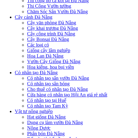
Thi công hồ cá koi tại Đà Nẵng
Thi Công Vườn tường
Chăm Sóc Sân Vườn Đà Nẵng
Cây cảnh Đà Nẵng
Cây văn phòng Đà Nẵng
Cây khai trương Đà Nẵng
Cây công trình Đà Nẵng
Cây Bonsai Đà Nẵng
Các loại cỏ
Giống cây lâm nghiệp
Hoa Lan Đà Nẵng
Vườn Cây Giống Đà Nẵng
Hoa kiểng, hoa bụi viền
Cỏ nhân tạo Đà Nẵng
Cỏ nhân tạo sân vườn Đà Nẵng
Cỏ nhân tạo sân bóng
Cho thuê cỏ nhân tạo Đà Nẵng
Cửa hàng cỏ nhân tạo Hội An giá rẻ nhất
Cỏ nhân tạo tại Huế
Cỏ nhân tạo Tam Kỳ
Vật tư nông nghiệp
Hạt giống Đà Nẵng
Dụng cụ làm vườn Đà Nẵng
Nông Dược
Phân bón Đà Nẵng