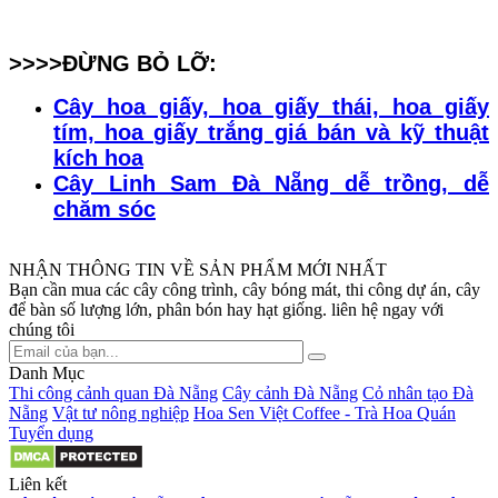
>>>>ĐỪNG BỎ LỠ:
Cây hoa giấy, hoa giấy thái, hoa giấy
tím, hoa giấy trắng giá bán và kỹ thuật
kích hoa
Cây Linh Sam Đà Nẵng dễ trồng, dễ
chăm sóc
NHẬN THÔNG TIN VỀ SẢN PHẨM MỚI NHẤT
Bạn cần mua các cây công trình, cây bóng mát, thi công dự án, cây
để bàn số lượng lớn, phân bón hay hạt giống. liên hệ ngay với
chúng tôi
Danh Mục
Thi công cảnh quan Đà Nẵng
Cây cảnh Đà Nẵng
Cỏ nhân tạo Đà
Nẵng
Vật tư nông nghiệp
Hoa Sen Việt Coffee - Trà Hoa Quán
Tuyển dụng
Liên kết