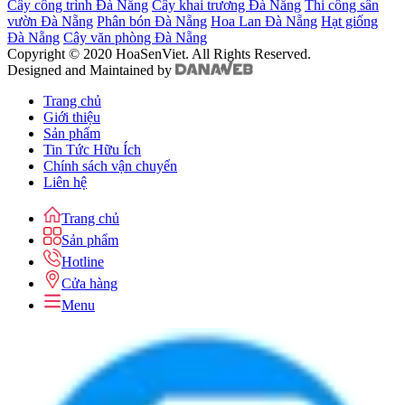
Cây công trình Đà Nẵng
Cây khai trương Đà Nẵng
Thi công sân
vườn Đà Nẵng
Phân bón Đà Nẵng
Hoa Lan Đà Nẵng
Hạt giống
Đà Nẵng
Cây văn phòng Đà Nẵng
Copyright © 2020 HoaSenViet. All Rights Reserved.
Designed and Maintained by
Trang chủ
Giới thiệu
Sản phẩm
Tin Tức Hữu Ích
Chính sách vận chuyển
Liên hệ
Trang chủ
Sản phẩm
Hotline
Cửa hàng
Menu