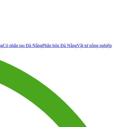
ng
Cỏ nhân tạo Đà Nẵng
Phân bón Đà Nẵng
Vật tư nông nghiệp