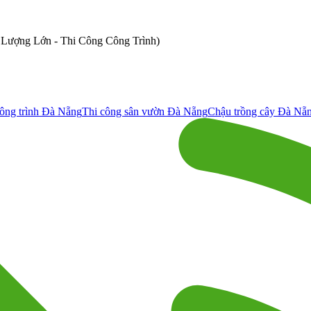
ố Lượng Lớn - Thi Công Công Trình)
ông trình Đà Nẵng
Thi công sân vườn Đà Nẵng
Chậu trồng cây Đà Nẵ