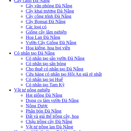
Cây cảnh Đà Nẵng
Cây văn phòng Đà Nẵng
Cây khai trương Đà Nẵng
Cây công trình Đà Nẵng
Cây Bonsai Đà Nẵng
Các loại cỏ
Giống cây lâm nghiệp
Hoa Lan Đà Nẵng
Vườn Cây Giống Đà Nẵng
Hoa kiểng, hoa bụi viền
Cỏ nhân tạo Đà Nẵng
Cỏ nhân tạo sân vườn Đà Nẵng
Cỏ nhân tạo sân bóng
Cho thuê cỏ nhân tạo Đà Nẵng
Cửa hàng cỏ nhân tạo Hội An giá rẻ nhất
Cỏ nhân tạo tại Huế
Cỏ nhân tạo Tam Kỳ
Vật tư nông nghiệp
Hạt giống Đà Nẵng
Dụng cụ làm vườn Đà Nẵng
Nông Dược
Phân bón Đà Nẵng
Đất và giá thể trồng cây, hoa
Chậu trồng cây Đà Nẵng
Vật tư trồng lan Đà Nẵng