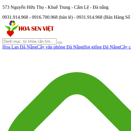
573 Nguyễn Hữu Thọ - Khuê Trung - Cẩm Lệ - Đà nẵng
0931.914.968 - 0916.700.968 (bán lẻ) - 0931.914.968 (Bán Hàng S
Hoa Lan Đà Nẵng
Cây văn phòng Đà Nẵng
Hạt giống Đà Nẵng
Cây c