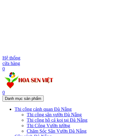
Hệ thống
cửa hàng
0
0
Danh mục sản phẩm
Thi công cảnh quan Đà Nẵng
Thi công sân vườn Đà Nẵng
Thi công hồ cá koi tại Đà Nẵng
Thi Công Vườn tường
Chăm Sóc Sân Vườn Đà Nẵng