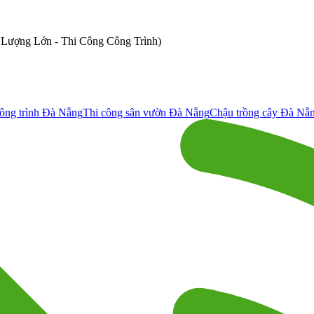
ố Lượng Lớn - Thi Công Công Trình)
ông trình Đà Nẵng
Thi công sân vườn Đà Nẵng
Chậu trồng cây Đà Nẵ