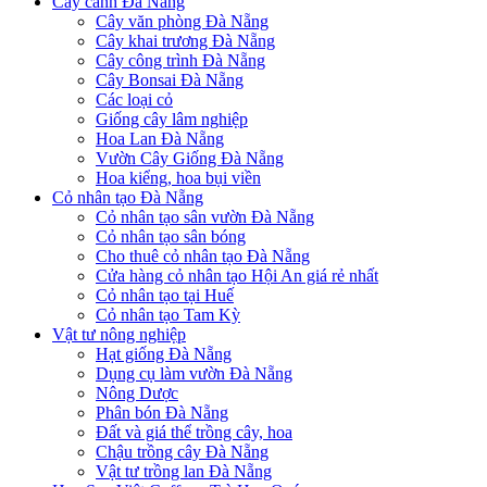
Cây cảnh Đà Nẵng
Cây văn phòng Đà Nẵng
Cây khai trương Đà Nẵng
Cây công trình Đà Nẵng
Cây Bonsai Đà Nẵng
Các loại cỏ
Giống cây lâm nghiệp
Hoa Lan Đà Nẵng
Vườn Cây Giống Đà Nẵng
Hoa kiểng, hoa bụi viền
Cỏ nhân tạo Đà Nẵng
Cỏ nhân tạo sân vườn Đà Nẵng
Cỏ nhân tạo sân bóng
Cho thuê cỏ nhân tạo Đà Nẵng
Cửa hàng cỏ nhân tạo Hội An giá rẻ nhất
Cỏ nhân tạo tại Huế
Cỏ nhân tạo Tam Kỳ
Vật tư nông nghiệp
Hạt giống Đà Nẵng
Dụng cụ làm vườn Đà Nẵng
Nông Dược
Phân bón Đà Nẵng
Đất và giá thể trồng cây, hoa
Chậu trồng cây Đà Nẵng
Vật tư trồng lan Đà Nẵng