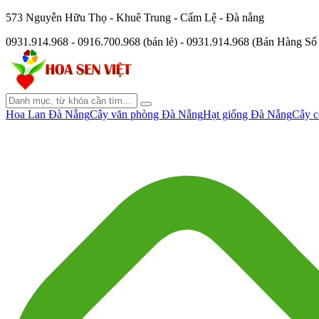
573 Nguyễn Hữu Thọ - Khuê Trung - Cẩm Lệ - Đà nẵng
0931.914.968 - 0916.700.968 (bán lẻ) - 0931.914.968 (Bán Hàng S
Hoa Lan Đà Nẵng
Cây văn phòng Đà Nẵng
Hạt giống Đà Nẵng
Cây c