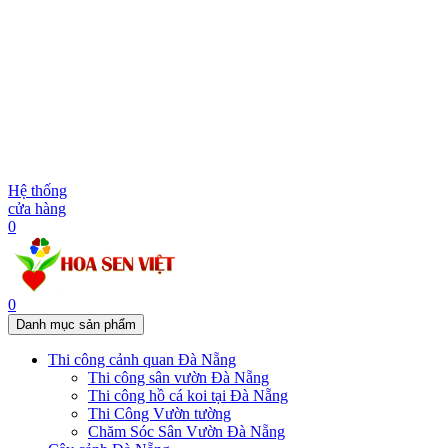
Hệ thống
cửa hàng
0
0
Danh mục sản phẩm
Thi công cảnh quan Đà Nẵng
Thi công sân vườn Đà Nẵng
Thi công hồ cá koi tại Đà Nẵng
Thi Công Vườn tường
Chăm Sóc Sân Vườn Đà Nẵng