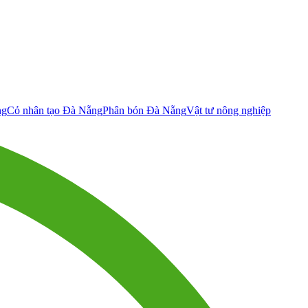
ng
Cỏ nhân tạo Đà Nẵng
Phân bón Đà Nẵng
Vật tư nông nghiệp