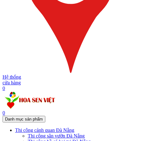
Hệ thống
cửa hàng
0
0
Danh mục sản phẩm
Thi công cảnh quan Đà Nẵng
Thi công sân vườn Đà Nẵng