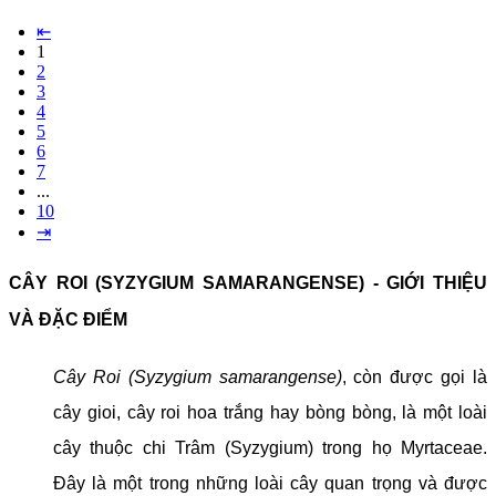
⇤
1
2
3
4
5
6
7
...
10
⇥
CÂY ROI (SYZYGIUM SAMARANGENSE) - GIỚI THIỆU
VÀ ĐẶC ĐIỂM
Cây Roi (Syzygium samarangense)
, còn được gọi là
cây gioi, cây roi hoa trắng hay bòng bòng, là một loài
cây thuộc chi Trâm (Syzygium) trong họ Myrtaceae.
Đây là một trong những loài cây quan trọng và được