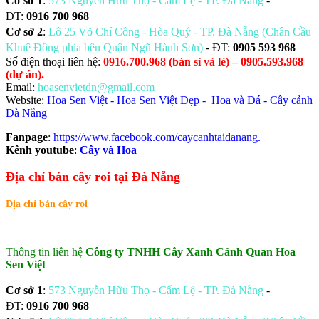
Cơ sở 1
:
573 Nguyễn Hữu Thọ - Cẩm Lệ - TP. Đà Nẵng
-
ĐT:
0916 700 968
Cơ sở 2
:
Lô 25 Võ Chí Công - Hòa Quý - TP. Đà Nẵng (Chân Cầu
Khuê Đông phía bên Quận Ngũ Hành Sơn)
- ĐT:
0905 593 968
​Số điện thoại liên hệ:
0916.700.968 (bán sỉ và lẻ) – 0905.593.968
(dự án).
Email:
hoasenvietdn@gmail.com
Website:
Hoa Sen Việt
-
Hoa Sen Việt Đẹp
-
Hoa và Đá
-
Cây cảnh
Đà Nẵng
Fanpage
:
https://www.facebook.com/caycanhtaidanang.
Kênh youtube
:
Cây và Hoa
Địa chỉ bán cây roi tại Đà Nẵng
Địa chỉ bán cây roi
Thông tin liên hệ
Công ty TNHH Cây Xanh Cảnh Quan Hoa
Sen Việt
Cơ sở 1
:
573 Nguyễn Hữu Thọ - Cẩm Lệ - TP. Đà Nẵng
-
ĐT:
0916 700 968