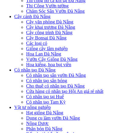
Thi công hồ cá koi tại Đà Nẵng
Thi Công Vườn tường
Chăm Sóc Sân Vườn Đà Nẵng
Cây cảnh Đà Nẵng
Cây văn phòng Đà Nẵng
Cây khai trương Đà Nẵng
Cây công trình Đà Nẵng
Cây Bonsai Đà Nẵng
Các loại cỏ
Giống cây lâm nghiệp
Hoa Lan Đà Nẵng
Vườn Cây Giống Đà Nẵng
Hoa kiểng, hoa bụi viền
Cỏ nhân tạo Đà Nẵng
Cỏ nhân tạo sân vườn Đà Nẵng
Cỏ nhân tạo sân bóng
Cho thuê cỏ nhân tạo Đà Nẵng
Cửa hàng cỏ nhân tạo Hội An giá rẻ nhất
Cỏ nhân tạo tại Huế
Cỏ nhân tạo Tam Kỳ
Vật tư nông nghiệp
Hạt giống Đà Nẵng
Dụng cụ làm vườn Đà Nẵng
Nông Dược
Phân bón Đà Nẵng