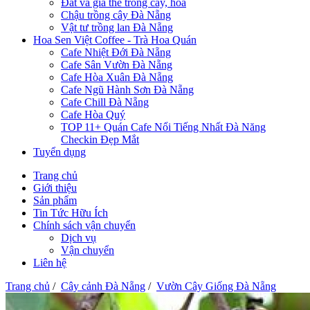
Đất và giá thể trồng cây, hoa
Chậu trồng cây Đà Nẵng
Vật tư trồng lan Đà Nẵng
Hoa Sen Việt Coffee - Trà Hoa Quán
Cafe Nhiệt Đới Đà Nẵng
Cafe Sân Vườn Đà Nẵng
Cafe Hòa Xuân Đà Nẵng
Cafe Ngũ Hành Sơn Đà Nẵng
Cafe Chill Đà Nẵng
Cafe Hòa Quý
TOP 11+ Quán Cafe Nổi Tiếng Nhất Đà Năng
Checkin Đẹp Mắt
Tuyển dụng
Trang chủ
Giới thiệu
Sản phẩm
Tin Tức Hữu Ích
Chính sách vận chuyển
Dịch vụ
Vận chuyển
Liên hệ
Trang chủ
/
Cây cảnh Đà Nẵng
/
Vườn Cây Giống Đà Nẵng