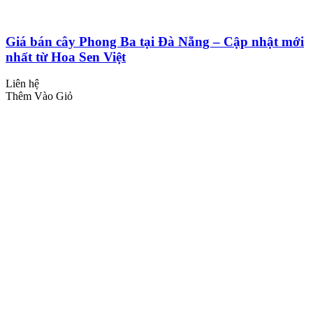
Giá bán cây Phong Ba tại Đà Nẵng – Cập nhật mới
nhất từ Hoa Sen Việt
Liên hệ
Thêm Vào Giỏ