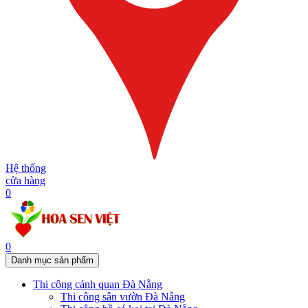
Hệ thống
cửa hàng
0
0
Danh mục sản phẩm
Thi công cảnh quan Đà Nẵng
Thi công sân vườn Đà Nẵng