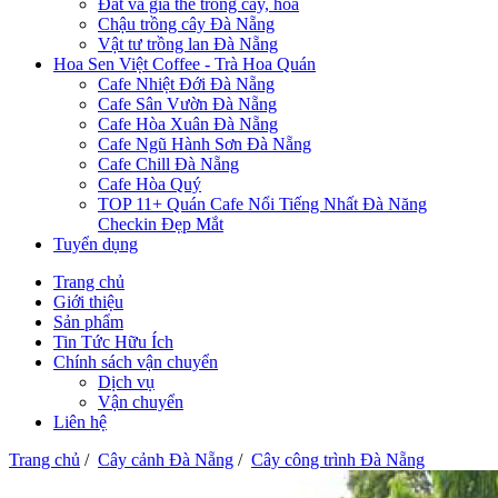
Đất và giá thể trồng cây, hoa
Chậu trồng cây Đà Nẵng
Vật tư trồng lan Đà Nẵng
Hoa Sen Việt Coffee - Trà Hoa Quán
Cafe Nhiệt Đới Đà Nẵng
Cafe Sân Vườn Đà Nẵng
Cafe Hòa Xuân Đà Nẵng
Cafe Ngũ Hành Sơn Đà Nẵng
Cafe Chill Đà Nẵng
Cafe Hòa Quý
TOP 11+ Quán Cafe Nổi Tiếng Nhất Đà Năng
Checkin Đẹp Mắt
Tuyển dụng
Trang chủ
Giới thiệu
Sản phẩm
Tin Tức Hữu Ích
Chính sách vận chuyển
Dịch vụ
Vận chuyển
Liên hệ
Trang chủ
/
Cây cảnh Đà Nẵng
/
Cây công trình Đà Nẵng