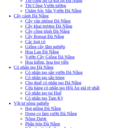
Thi công hồ cá koi tại Đà Nẵng
Thi Công Vườn tường
Chăm Sóc Sân Vườn Đà Nẵng
Cây cảnh Đà Nẵng
Cây văn phòng Đà Nẵng
Cây khai trương Đà Nẵng
Cây công trình Đà Nẵng
Cây Bonsai Đà Nẵng
Các loại cỏ
Giống cây lâm nghiệp
Hoa Lan Đà Nẵng
Vườn Cây Giống Đà Nẵng
Hoa kiểng, hoa bụi viền
Cỏ nhân tạo Đà Nẵng
Cỏ nhân tạo sân vườn Đà Nẵng
Cỏ nhân tạo sân bóng
Cho thuê cỏ nhân tạo Đà Nẵng
Cửa hàng cỏ nhân tạo Hội An giá rẻ nhất
Cỏ nhân tạo tại Huế
Cỏ nhân tạo Tam Kỳ
Vật tư nông nghiệp
Hạt giống Đà Nẵng
Dụng cụ làm vườn Đà Nẵng
Nông Dược
Phân bón Đà Nẵng