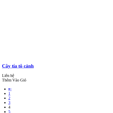
Cây tía tô cảnh
Liên hệ
Thêm Vào Giỏ
⇤
1
2
3
4
5