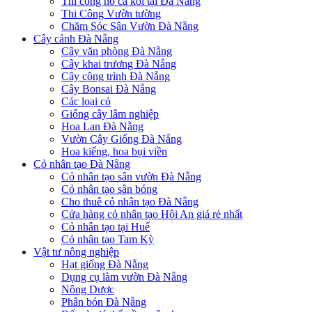
Thi công hồ cá koi tại Đà Nẵng
Thi Công Vườn tường
Chăm Sóc Sân Vườn Đà Nẵng
Cây cảnh Đà Nẵng
Cây văn phòng Đà Nẵng
Cây khai trương Đà Nẵng
Cây công trình Đà Nẵng
Cây Bonsai Đà Nẵng
Các loại cỏ
Giống cây lâm nghiệp
Hoa Lan Đà Nẵng
Vườn Cây Giống Đà Nẵng
Hoa kiểng, hoa bụi viền
Cỏ nhân tạo Đà Nẵng
Cỏ nhân tạo sân vườn Đà Nẵng
Cỏ nhân tạo sân bóng
Cho thuê cỏ nhân tạo Đà Nẵng
Cửa hàng cỏ nhân tạo Hội An giá rẻ nhất
Cỏ nhân tạo tại Huế
Cỏ nhân tạo Tam Kỳ
Vật tư nông nghiệp
Hạt giống Đà Nẵng
Dụng cụ làm vườn Đà Nẵng
Nông Dược
Phân bón Đà Nẵng