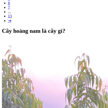
6
7
...
13
⇥
Cây hoàng nam là cây gì?