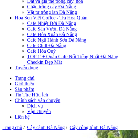
Đất và giá thể trồng cây, hoa
Chậu trồng cây Đà Nẵng
Vật tư trồng lan Đà Nẵng
Hoa Sen Việt Coffee - Trà Hoa Quán
Cafe Nhiệt Đới Đà Nẵng
Cafe Sân Vườn Đà Nẵng
Cafe Hòa Xuân Đà Nẵng
Cafe Ngũ Hành Sơn Đà Nẵng
Cafe Chill Đà Nẵng
Cafe Hòa Quý
TOP 11+ Quán Cafe Nổi Tiếng Nhất Đà Năng
Checkin Đẹp Mắt
Tuyển dụng
Trang chủ
Giới thiệu
Sản phẩm
Tin Tức Hữu Ích
Chính sách vận chuyển
Dịch vụ
Vận chuyển
Liên hệ
Trang chủ
/
Cây cảnh Đà Nẵng
/
Cây công trình Đà Nẵng