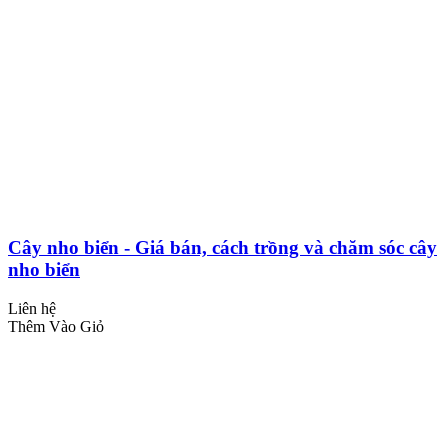
Cây nho biển - Giá bán, cách trồng và chăm sóc cây
nho biển
Liên hệ
Thêm Vào Giỏ