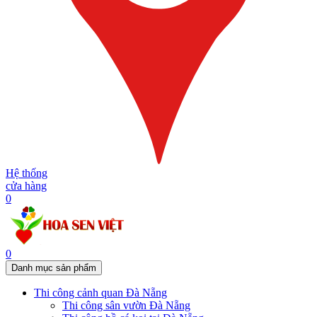
Hệ thống
cửa hàng
0
0
Danh mục sản phẩm
Thi công cảnh quan Đà Nẵng
Thi công sân vườn Đà Nẵng