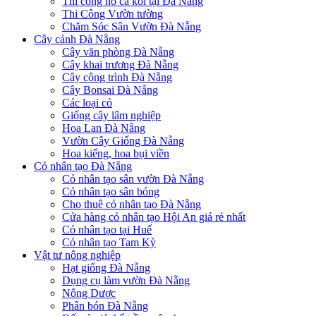
Thi công hồ cá koi tại Đà Nẵng
Thi Công Vườn tường
Chăm Sóc Sân Vườn Đà Nẵng
Cây cảnh Đà Nẵng
Cây văn phòng Đà Nẵng
Cây khai trương Đà Nẵng
Cây công trình Đà Nẵng
Cây Bonsai Đà Nẵng
Các loại cỏ
Giống cây lâm nghiệp
Hoa Lan Đà Nẵng
Vườn Cây Giống Đà Nẵng
Hoa kiểng, hoa bụi viền
Cỏ nhân tạo Đà Nẵng
Cỏ nhân tạo sân vườn Đà Nẵng
Cỏ nhân tạo sân bóng
Cho thuê cỏ nhân tạo Đà Nẵng
Cửa hàng cỏ nhân tạo Hội An giá rẻ nhất
Cỏ nhân tạo tại Huế
Cỏ nhân tạo Tam Kỳ
Vật tư nông nghiệp
Hạt giống Đà Nẵng
Dụng cụ làm vườn Đà Nẵng
Nông Dược
Phân bón Đà Nẵng