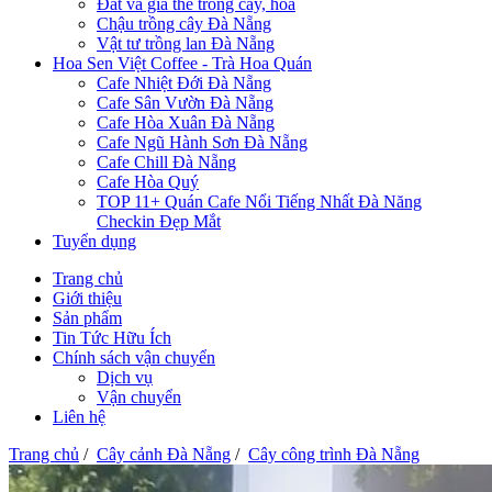
Đất và giá thể trồng cây, hoa
Chậu trồng cây Đà Nẵng
Vật tư trồng lan Đà Nẵng
Hoa Sen Việt Coffee - Trà Hoa Quán
Cafe Nhiệt Đới Đà Nẵng
Cafe Sân Vườn Đà Nẵng
Cafe Hòa Xuân Đà Nẵng
Cafe Ngũ Hành Sơn Đà Nẵng
Cafe Chill Đà Nẵng
Cafe Hòa Quý
TOP 11+ Quán Cafe Nổi Tiếng Nhất Đà Năng
Checkin Đẹp Mắt
Tuyển dụng
Trang chủ
Giới thiệu
Sản phẩm
Tin Tức Hữu Ích
Chính sách vận chuyển
Dịch vụ
Vận chuyển
Liên hệ
Trang chủ
/
Cây cảnh Đà Nẵng
/
Cây công trình Đà Nẵng