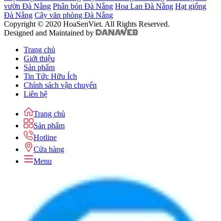
vườn Đà Nẵng
Phân bón Đà Nẵng
Hoa Lan Đà Nẵng
Hạt giống
Đà Nẵng
Cây văn phòng Đà Nẵng
Copyright © 2020 HoaSenViet. All Rights Reserved.
Designed and Maintained by
Trang chủ
Giới thiệu
Sản phẩm
Tin Tức Hữu Ích
Chính sách vận chuyển
Liên hệ
Trang chủ
Sản phẩm
Hotline
Cửa hàng
Menu