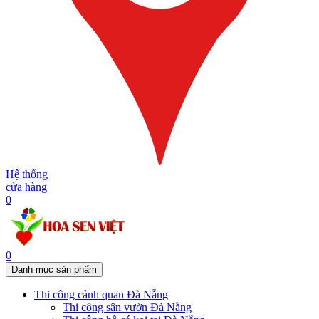
Hệ thống
cửa hàng
0
0
Danh mục sản phẩm
Thi công cảnh quan Đà Nẵng
Thi công sân vườn Đà Nẵng