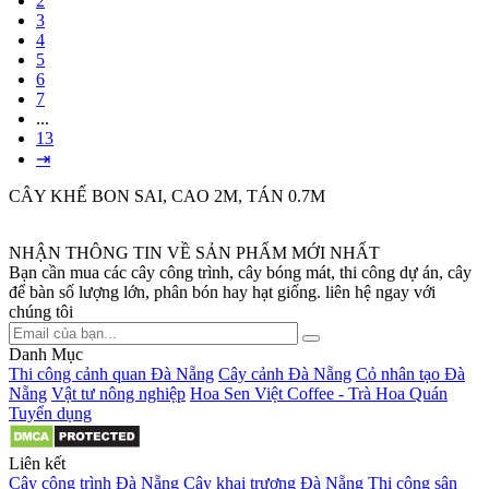
2
3
4
5
6
7
...
13
⇥
CÂY KHẾ BON SAI, CAO 2M, TÁN 0.7M
NHẬN THÔNG TIN VỀ SẢN PHẨM MỚI NHẤT
Bạn cần mua các cây công trình, cây bóng mát, thi công dự án, cây
để bàn số lượng lớn, phân bón hay hạt giống. liên hệ ngay với
chúng tôi
Danh Mục
Thi công cảnh quan Đà Nẵng
Cây cảnh Đà Nẵng
Cỏ nhân tạo Đà
Nẵng
Vật tư nông nghiệp
Hoa Sen Việt Coffee - Trà Hoa Quán
Tuyển dụng
Liên kết
Cây công trình Đà Nẵng
Cây khai trương Đà Nẵng
Thi công sân