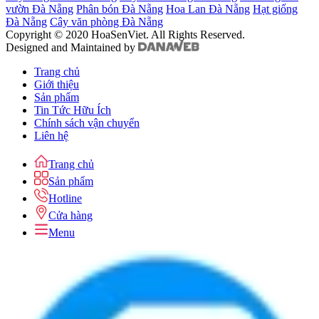
vườn Đà Nẵng
Phân bón Đà Nẵng
Hoa Lan Đà Nẵng
Hạt giống
Đà Nẵng
Cây văn phòng Đà Nẵng
Copyright © 2020 HoaSenViet. All Rights Reserved.
Designed and Maintained by
Trang chủ
Giới thiệu
Sản phẩm
Tin Tức Hữu Ích
Chính sách vận chuyển
Liên hệ
Trang chủ
Sản phẩm
Hotline
Cửa hàng
Menu