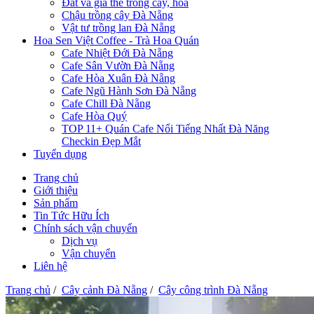
Đất và giá thể trồng cây, hoa
Chậu trồng cây Đà Nẵng
Vật tư trồng lan Đà Nẵng
Hoa Sen Việt Coffee - Trà Hoa Quán
Cafe Nhiệt Đới Đà Nẵng
Cafe Sân Vườn Đà Nẵng
Cafe Hòa Xuân Đà Nẵng
Cafe Ngũ Hành Sơn Đà Nẵng
Cafe Chill Đà Nẵng
Cafe Hòa Quý
TOP 11+ Quán Cafe Nổi Tiếng Nhất Đà Năng
Checkin Đẹp Mắt
Tuyển dụng
Trang chủ
Giới thiệu
Sản phẩm
Tin Tức Hữu Ích
Chính sách vận chuyển
Dịch vụ
Vận chuyển
Liên hệ
Trang chủ
/
Cây cảnh Đà Nẵng
/
Cây công trình Đà Nẵng