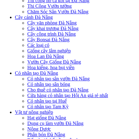
Thi công hồ cá koi tại Đà Nẵng
Thi Công Vườn tường
Chăm Sóc Sân Vườn Đà Nẵng
Cây cảnh Đà Nẵng
Cây văn phòng Đà Nẵng
Cây khai trương Đà Nẵng
Cây công trình Đà Nẵng
Cây Bonsai Đà Nẵng
Các loại cỏ
Giống cây lâm nghiệp
Hoa Lan Đà Nẵng
Vườn Cây Giống Đà Nẵng
Hoa kiểng, hoa bụi viền
Cỏ nhân tạo Đà Nẵng
Cỏ nhân tạo sân vườn Đà Nẵng
Cỏ nhân tạo sân bóng
Cho thuê cỏ nhân tạo Đà Nẵng
Cửa hàng cỏ nhân tạo Hội An giá rẻ nhất
Cỏ nhân tạo tại Huế
Cỏ nhân tạo Tam Kỳ
Vật tư nông nghiệp
Hạt giống Đà Nẵng
Dụng cụ làm vườn Đà Nẵng
Nông Dược
Phân bón Đà Nẵng