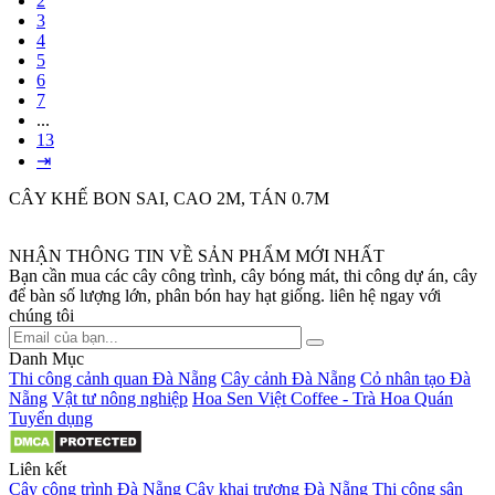
2
3
4
5
6
7
...
13
⇥
CÂY KHẾ BON SAI, CAO 2M, TÁN 0.7M
NHẬN THÔNG TIN VỀ SẢN PHẨM MỚI NHẤT
Bạn cần mua các cây công trình, cây bóng mát, thi công dự án, cây
để bàn số lượng lớn, phân bón hay hạt giống. liên hệ ngay với
chúng tôi
Danh Mục
Thi công cảnh quan Đà Nẵng
Cây cảnh Đà Nẵng
Cỏ nhân tạo Đà
Nẵng
Vật tư nông nghiệp
Hoa Sen Việt Coffee - Trà Hoa Quán
Tuyển dụng
Liên kết
Cây công trình Đà Nẵng
Cây khai trương Đà Nẵng
Thi công sân