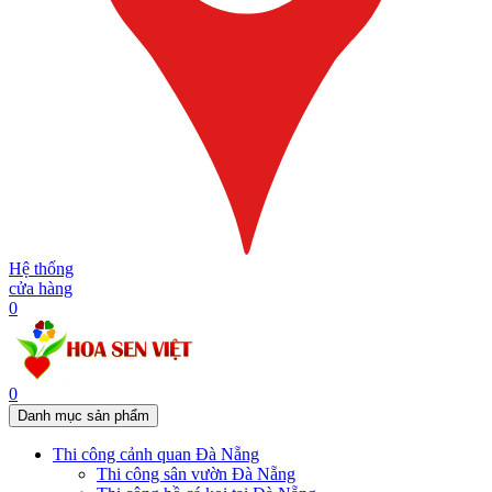
Hệ thống
cửa hàng
0
0
Danh mục sản phẩm
Thi công cảnh quan Đà Nẵng
Thi công sân vườn Đà Nẵng