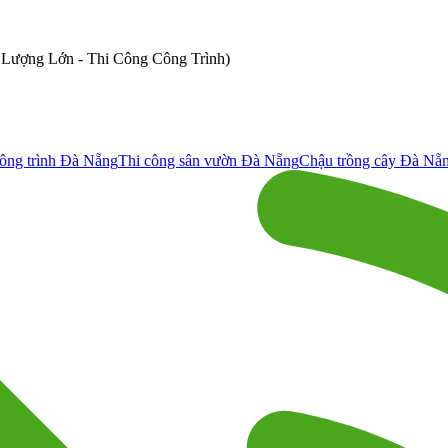
ố Lượng Lớn - Thi Công Công Trình)
ông trình Đà Nẵng
Thi công sân vườn Đà Nẵng
Chậu trồng cây Đà Nẵ