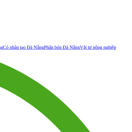
ng
Cỏ nhân tạo Đà Nẵng
Phân bón Đà Nẵng
Vật tư nông nghiệp