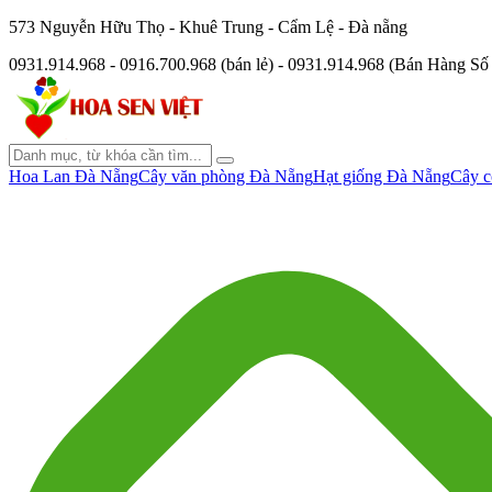
573 Nguyễn Hữu Thọ - Khuê Trung - Cẩm Lệ - Đà nẵng
0931.914.968 - 0916.700.968 (bán lẻ) - 0931.914.968 (Bán Hàng S
Hoa Lan Đà Nẵng
Cây văn phòng Đà Nẵng
Hạt giống Đà Nẵng
Cây c