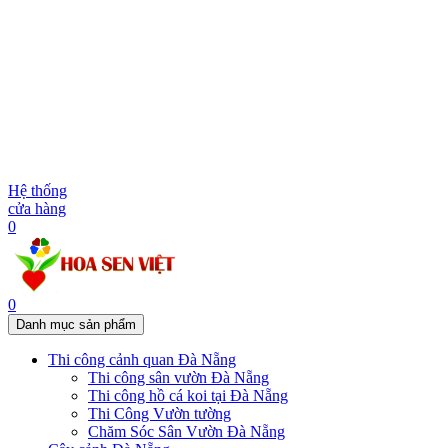
Hệ thống
cửa hàng
0
0
Danh mục sản phẩm
Thi công cảnh quan Đà Nẵng
Thi công sân vườn Đà Nẵng
Thi công hồ cá koi tại Đà Nẵng
Thi Công Vườn tường
Chăm Sóc Sân Vườn Đà Nẵng