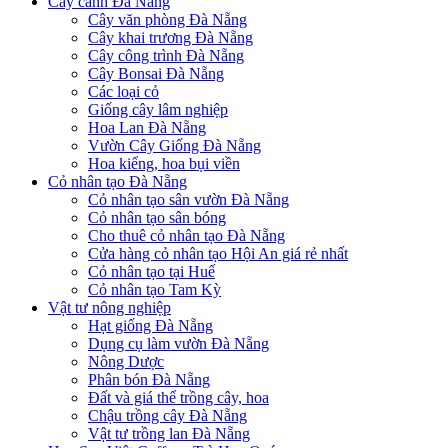
Cây cảnh Đà Nẵng
Cây văn phòng Đà Nẵng
Cây khai trương Đà Nẵng
Cây công trình Đà Nẵng
Cây Bonsai Đà Nẵng
Các loại cỏ
Giống cây lâm nghiệp
Hoa Lan Đà Nẵng
Vườn Cây Giống Đà Nẵng
Hoa kiểng, hoa bụi viền
Cỏ nhân tạo Đà Nẵng
Cỏ nhân tạo sân vườn Đà Nẵng
Cỏ nhân tạo sân bóng
Cho thuê cỏ nhân tạo Đà Nẵng
Cửa hàng cỏ nhân tạo Hội An giá rẻ nhất
Cỏ nhân tạo tại Huế
Cỏ nhân tạo Tam Kỳ
Vật tư nông nghiệp
Hạt giống Đà Nẵng
Dụng cụ làm vườn Đà Nẵng
Nông Dược
Phân bón Đà Nẵng
Đất và giá thể trồng cây, hoa
Chậu trồng cây Đà Nẵng
Vật tư trồng lan Đà Nẵng